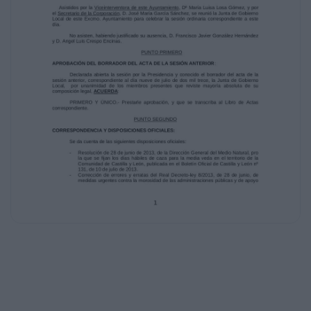
López.
Asistidos por la Viceinterventora de este
Ayuntamiento, Dª María Luisa Losa Gómez, y
por
el Secretario de la Corporación, D. José María
García Sánchez, se reunió la Junta de
Gobierno
Local de este Excmo. Ayuntamiento para
celebrar la sesión ordinaria correspondiente a
este
día.
No asisten, habiendo justificado su ausencia,
D. Francisco Javier González Hernández
y D. Angel Luis Crespo Encinas.
PUNTO PRIMERO
APROBACIÓN DEL BORRADOR DEL ACTA DE
LA SESIÓN ANTERIOR:
Declarada abierta la sesión por la Presidencia
y conocido el borrador del acta de la
sesión anterior, correspondiente al día nueve
de julio de dos mil trece, la Junta de Gobierno
Local, por unanimidad de los miembros