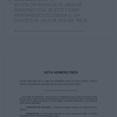
SESIÓN ORDINARIA DE LA JUNTA DE
GOBIERNO LOCAL DE ESTE EXCMO.
AYUNTAMIENTO CELEBRADA EL DÍA
DIECISÉIS DE JULIO DE DOS MIL TRECE
==============================
En la Sala de Comisiones, sita en la Casa
Consistorial de esta Ciudad de Zamora,
siendo
las diez horas y veinte minutos del día
dieciséis de julio de dos mil trece, bajo la
Presidencia de
la Ilma. Sra. Alcaldesa-Presidenta, Dª ROSA
MARÍA VALDEÓN SANTIAGO, y con asistencia
de los señores siguientes:
TENIENTES DE ALCALDE: D. Feliciano
Fernández Cuerdo y D. Manuel Roncero
Garrote.
CONCEJALES: D. Pablo López Quevedo, D.
Víctor López de la Parte, D. Manuel
Hernández Calvo y Dª Rosario Rodríguez