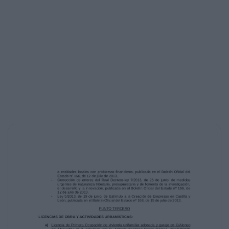
presentes que reviste mayoría absoluta de su
composición legal, ACUERDA:
PRIMERO Y ÚNICO.- Prestarle aprobación, y
que se transcriba al Libro de Actas
correspondiente.
PUNTO SEGUNDO
CORRESPONDENCIA Y DISPOSICIONES
OFICIALES:
Se da cuenta de las siguientes disposiciones
oficiales:
-
-
Resolución de 28 de junio de 2013, de la
Dirección General del Medio Natural, pro
la que se fijan los días hábiles de caza para la
media veda en el territorio de la
Comunidad de Castilla y León, publicada en el
Boletín Oficial de Castilla y León nº
131, de 10 de julio de 2013.
Corrección de errores y erratas del Real
Decreto-ley 8/2013, de 28 de junio, de