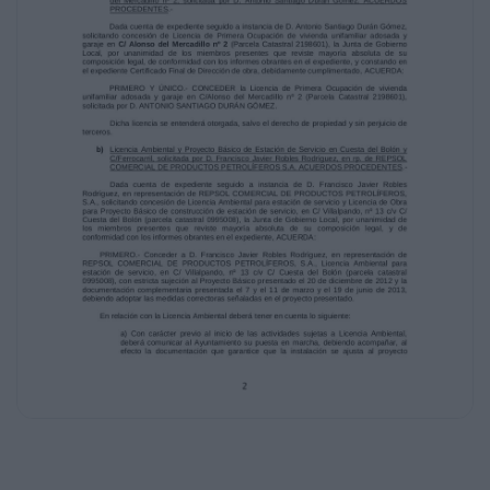
medidas urgentes contra la morosidad de las
administraciones públicas y de apoyo
1
-
-
a entidades locales con problemas
financieros, publicada en el Boletín Oficial del
Estado nº 166, de 12 de julio de 2013.
Corrección de errores del Real Decreto-ley
7/2013, de 28 de junio, de medidas
urgentes de naturaleza tributaria,
presupuestaria y de fomento de la
investigación,
el desarrollo y la innovación, publicada en el
Boletín Oficial del Estado nº 166, de
12 de julio de 2013.
Ley 5/2013, de 19 de junio, de Estímulo a la
Creación de Empresas en Castilla y