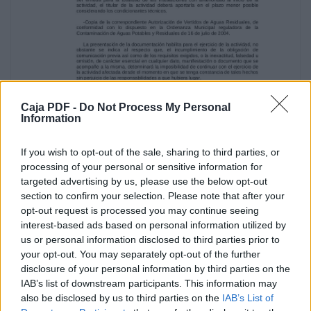
el expediente Certificado Final de Dirección
de obra, debidamente cumplimentado,
ACUERDA:
PRIMERO Y ÚNICO.- CONCEDER la Licencia de
Primera Ocupación de vivienda
unifamiliar adosada y garaje en C/Alonso del
Mercadillo nº 2 (Parcela Catastral 2198601),
Caja PDF -
Do Not Process My Personal
solicitada por D. ANTONIO SANTIAGO DURÁN
Information
GÓMEZ.
Dicha licencia se entenderá otorgada, salvo el
derecho de propiedad y sin perjuicio de
If you wish to opt-out of the sale, sharing to third parties, or
terceros.
processing of your personal or sensitive information for
b) Licencia Ambiental y Proyecto Básico de
targeted advertising by us, please use the below opt-out
Estación de Servicio en Cuesta del Bolón y
section to confirm your selection. Please note that after your
C/Ferrocarril, solicitada por D. Francisco
opt-out request is processed you may continue seeing
Javier Robles Rodríguez, en rp. de REPSOL
interest-based ads based on personal information utilized by
COMERCIAL DE PRODUCTOS PETROLÍFEROS
us or personal information disclosed to third parties prior to
S.A. ACUERDOS PROCEDENTES.Dada cuenta
your opt-out. You may separately opt-out of the further
de expediente seguido a instancia de D.
disclosure of your personal information by third parties on the
Francisco Javier Robles
IAB’s list of downstream participants. This information may
Rodríguez, en representación de REPSOL
also be disclosed by us to third parties on the
IAB’s List of
COMERCIAL DE PRODUCTOS PETROLÍFEROS,