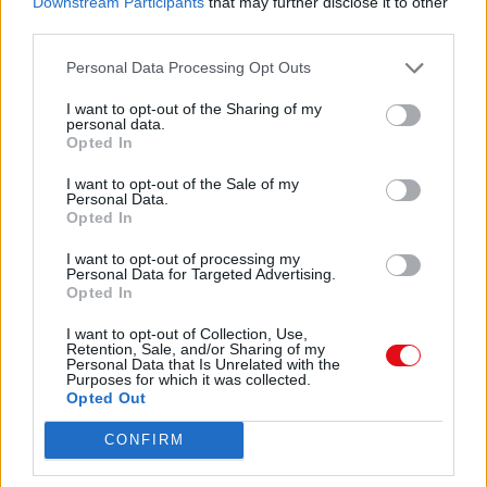
Downstream Participants
that may further disclose it to other
S.A., solicitando concesión de Licencia
third parties.
Ambiental para estación de servicio y
Licencia de Obra
Personal Data Processing Opt Outs
para Proyecto Básico de construcción de
estación de servicio, en C/ Villalpando, nº 13
I want to opt-out of the Sharing of my
c/v C/
personal data.
Cuesta del Bolón (parcela catastral 0995008),
Opted In
la Junta de Gobierno Local, por unanimidad
I want to opt-out of the Sale of my
de
Personal Data.
los miembros presentes que reviste mayoría
Opted In
absoluta de su composición legal, y de
conformidad con los informes obrantes en el
I want to opt-out of processing my
expediente, ACUERDA:
Personal Data for Targeted Advertising.
Opted In
PRIMERO.- Conceder a D. Francisco Javier
Robles Rodríguez, en representación de
I want to opt-out of Collection, Use,
REPSOL COMERCIAL DE PRODUCTOS
Retention, Sale, and/or Sharing of my
PETROLÍFEROS, S.A., Licencia Ambiental para
Personal Data that Is Unrelated with the
Purposes for which it was collected.
estación de servicio, en C/ Villalpando, nº 13
Opted Out
c/v C/ Cuesta del Bolón (parcela catastral
0995008), con estricta sujeción al Proyecto
CONFIRM
Básico presentado el 20 de diciembre de
2012 y la