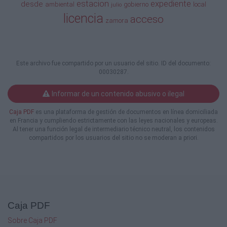
deberán
estacion
expediente
desde
ambiental
gobierno
local
julio
suprimir las dos plazas de estacionamiento y
licencia
acceso
zamora
la zona excluida al tráfico que se contemplan
tras
el acceso a la misma, debiéndose contemplar
como acera tanto la rampa de acceso a la
estación de servicio como las dos plazas de
Este archivo fue compartido por un usuario del sitio. ID del documento:
estacionamiento a suprimir, debiéndose
00030287.
igualmente contemplar un vado o rampa de
acceso desde la calzada para salvar el
Informar de un contenido abusivo o ilegal
desnivel
existente, desnivel que como máximo deberá
Caja PDF
es una plataforma de gestión de documentos en línea domiciliada
en Francia y cumpliendo estrictamente con las leyes nacionales y europeas.
resolverse en una longitud, a contar desde el
Al tener una función legal de intermediario técnico neutral, los contenidos
bordillo exterior, no superior al ancho del
compartidos por los usuarios del sitio no se moderan a priori.
estacionamiento en línea contemplado, de tal
forma
que la acera existente no se vea afectada por
las obras a ejecutar, debiéndose suprimir
igualmente el paso de peatones y la señal S-
13 que figuran en el referido acceso.
E) En relación al acceso a la estación de
Caja PDF
servicio desde la Calle Villalpando, siguiendo
Sobre Caja PDF
el