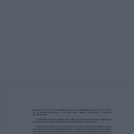
León, publicada en el Boletín Oficial del
Estado nº 168, de 15 de julio de 2013.
PUNTO TERCERO
LICENCIAS DE OBRA Y ACTIVIDADES
URBANÍSTICAS:
a) Licencia de Primera Ocupación de vivienda
unifamiliar adosada y garaje en C/Alonso
del Mercadillo nº 2, solicitada por D. Antonio
Santiago Durán Gómez. ACUERDOS
PROCEDENTES.Dada cuenta de expediente
seguido a instancia de D. Antonio Santiago
Durán Gómez,
solicitando concesión de Licencia de Primera
Ocupación de vivienda unifamiliar adosada y
garaje en C/ Alonso del Mercadillo nº 2
(Parcela Catastral 2198601), la Junta de
Gobierno
Local, por unanimidad de los miembros
presentes que reviste mayoría absoluta de su
composición legal, de conformidad con los
informes obrantes en el expediente, y
constando en