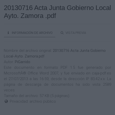
20130716 Acta Junta Gobierno Local
Ayto. Zamora .pdf
INFORMACIÓN DE ARCHIVO
VISTA PREVIA
Nombre del archivo original:
20130716 Acta Junta Gobierno
Local-Ayto. Zamora.pdf
Autor:
PiGarrido
Este documento en formato PDF 1.5 fue generado por
MicrosoftÂ® Office Word 2007, y fue enviado en caja-pdf.es
el 27/07/2013 a las 16:59, desde la dirección IP 83.42.x.x. La
página de descarga de documentos ha sido vista 2589
veces.
Tamaño del archivo: 57 KB (5 páginas).
Privacidad: archivo público