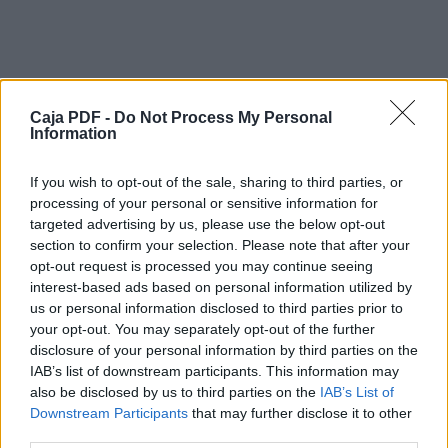
sobretot
joves, a entrar en aquest tipus d'activitats per fer possib
més
poder promocionar la seva obra.
El quadre escollit es podrà retirar un cop se m'hagi prese
Caja PDF -
comprovant
Do Not Process My Personal
Information
de la donació. La donació a institucions benèfiques està
desgravacions fiscals, cosa que motiva encara més aq
donacions.
If you wish to opt-out of the sale, sharing to third parties, or
Aquest tipus d'exposicions benèfiques poden animar altr
processing of your personal or sensitive information for
sobretot
targeted advertising by us, please use the below opt-out
joves, a entrar en aquest tipus d'activitats.
section to confirm your selection. Please note that after your
C. Mirasierras
opt-out request is processed you may continue seeing
C. Mirasierras Charity Exhibitions.
interest-based ads based on personal information utilized by
https://c-mirasierras.es.tl/ (Alguns quadres del passat)
us or personal information disclosed to third parties prior to
Aquests quadres tenen una mida cadascun de 100 cm. p
your opt-out. You may separately opt-out of the further
Descargar el documento (PDF)
pintats amb pintura acrílica sobre làmines gruixudes d'alt
disclosure of your personal information by third parties on the
imprimació. L'estructuració cromàtica millora la qualitat d
IAB’s list of downstream participants. This information may
formes descrites a cadascun.
C. Mirasierras Exposiciones Benéficas.pdf (PDF, 9.9 MB)
also be disclosed by us to third parties on the
IAB’s List of
______________________________________________________
Downstream Participants
that may further disclose it to other
The purpose of this web document is to inform art lovers 
Descargar
third parties.
organize a charity exhibition of paintings painted by me. 