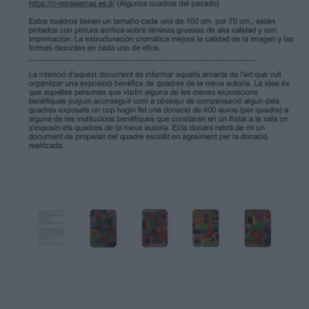
https://c-mirasierras.es.tl/ (Algunos cuadros del pasado)
Estos cuadros tienen un tamaño cada uno de 100 cm. po
pintados con pintura acrílica sobre láminas gruesas de a
imprimación. La estructuración cromática mejora la cali
y las
formas descritas en cada uno de ellos.
_____________________________________________________
La intenció d'aquest document és informar aquells amant
vull
organitzar una exposició benèfica de quadres de la meva
idea és
que aquelles persones que visitin alguna de les meves e
benèfiques puguin aconseguir com a obsequi de compe
dels
quadres exposats un cop hagin fet una donació de 400 
quadre) a
alguna de les institucions benèfiques que constaran en un 
on
s'exposin els quadres de la meva autoria. El/la donant re
document de propietat del quadre escollit en agraïment 
realitzada.
Aquest tipus d'exposicions benèfiques poden animar al