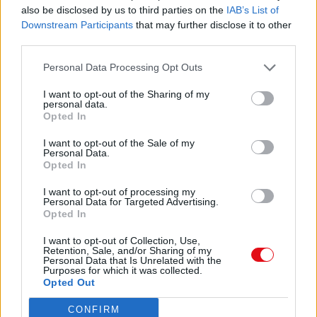
also be disclosed by us to third parties on the
IAB’s List of
Downstream Participants
that may further disclose it to other
third parties.
Personal Data Processing Opt Outs
I want to opt-out of the Sharing of my
personal data.
Opted In
I want to opt-out of the Sale of my
Personal Data.
Descargar el documento (PDF)
Opted In
I want to opt-out of processing my
CARTA JAMAICA.pdf (PDF, 4.5 MB)
Personal Data for Targeted Advertising.
Opted In
Descargar
I want to opt-out of Collection, Use,
Retention, Sale, and/or Sharing of my
Personal Data that Is Unrelated with the
Purposes for which it was collected.
Opted Out
Comparte el documento
CONFIRM