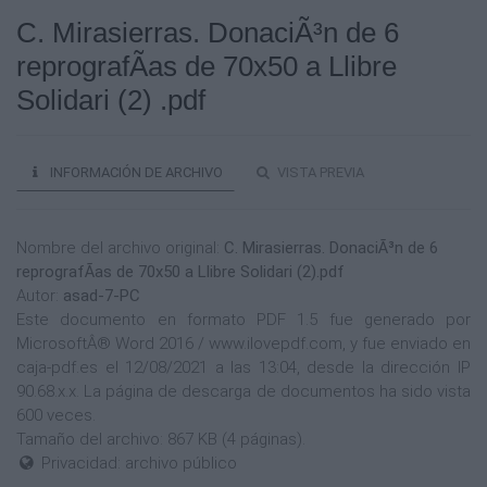
C. Mirasierras. DonaciÃ³n de 6
reprografÃ­as de 70x50 a Llibre
Solidari (2) .pdf
INFORMACIÓN DE ARCHIVO
VISTA PREVIA
Nombre del archivo original:
C. Mirasierras. DonaciÃ³n de 6
reprografÃ­as de 70x50 a Llibre Solidari (2).pdf
Autor:
asad-7-PC
Este documento en formato PDF 1.5 fue generado por
MicrosoftÂ® Word 2016 / www.ilovepdf.com, y fue enviado en
caja-pdf.es el 12/08/2021 a las 13:04, desde la dirección IP
90.68.x.x. La página de descarga de documentos ha sido vista
600 veces.
Tamaño del archivo: 867 KB (4 páginas).
Privacidad: archivo público