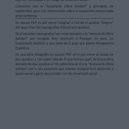
Contacten con la “Associació Llibre Solidari” a
principios de
septiembre para más información sobre la
exposición mencionada
anteriormente.
En aquest PDF es pot veure l'original a l'oli de
el quadre "Alegria"
del qual s'han fet reprografies d'excel·lent
qualitat.
Sis d'aquestes reprografies han estat
donades a la "Associació Llibre
Solidari" per recaptar fons destinats a
finançar, en part, un
tractament destinat a una nena de 5 anys que
pateix Paraparesia
Espástica.
En una altra fotografia en aquest PDF se’m
pot veure al costat de
dos quadres a l'oli sobre tela de lli que formen
part de d'una altra
donació de deu quadres a l'oli sobre tela de lli
a la "Associació Llibre
Solidari" per a una exposició que intenta