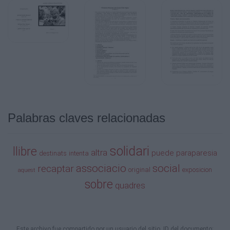
Palabras claves relacionadas
solidari
llibre
altra
puede
paraparesia
destinats
intenta
associacio
social
recaptar
original
exposicion
aquest
sobre
quadres
Este archivo fue compartido por un usuario del sitio. ID del documento: