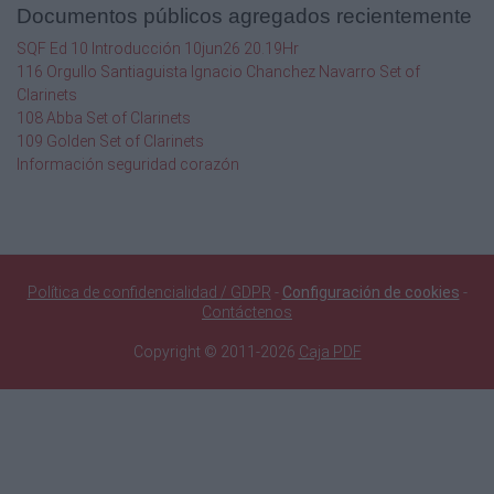
Documentos públicos agregados recientemente
SQF Ed 10 Introducción 10jun26 20.19Hr
116 Orgullo Santiaguista Ignacio Chanchez Navarro Set of
Clarinets
108 Abba Set of Clarinets
109 Golden Set of Clarinets
Información seguridad corazón
Política de confidencialidad / GDPR
-
Configuración de cookies
-
Contáctenos
Copyright © 2011-2026
Caja PDF