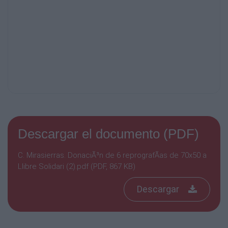
Descargar el documento (PDF)
C. Mirasierras. DonaciÃ³n de 6 reprografÃ­as de 70x50 a
Llibre Solidari (2).pdf (PDF, 867 KB)
Descargar