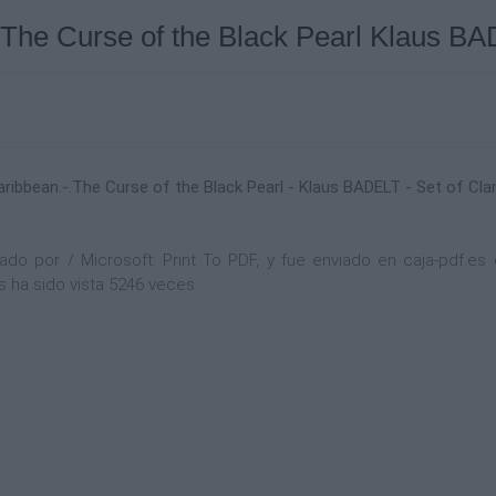
 .The Curse of the Black Pearl Klaus BAD
aribbean.-.The Curse of the Black Pearl - Klaus BADELT - Set of Cla
 por / Microsoft: Print To PDF, y fue enviado en caja-pdf.es e
 ha sido vista 5246 veces.