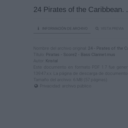
24 Pirates of the Caribbean.
INFORMACIÓN DE ARCHIVO
VISTA PREVIA
Nombre del archivo original:
24 - Pirates of the C
Título:
Piratas - Score2 - Bass Clarinet.mus
Autor:
Kristal
Este documento en formato PDF 1.7 fue generado
139.47.x.x. La página de descarga de documentos
Tamaño del archivo: 6 MB (57 páginas).
Privacidad: archivo público