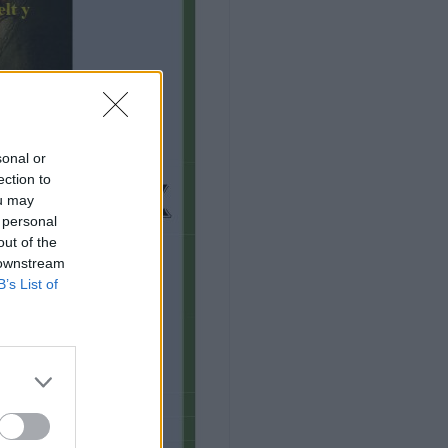
sonal or
ection to
ou may
 personal
out of the
 downstream
B’s List of