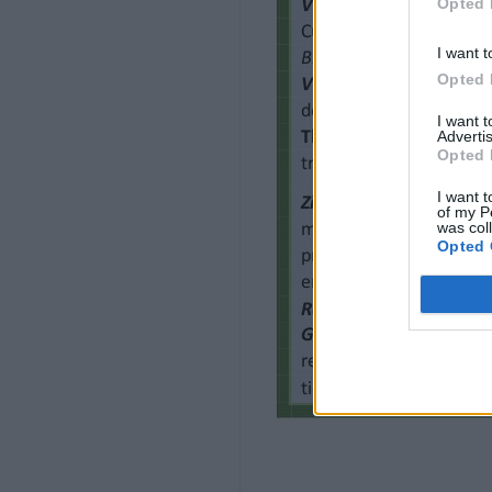
Opted 


I want t

Opted 


I want 
Advertis
Opted 

I want t

of my P
was col
Opted 





