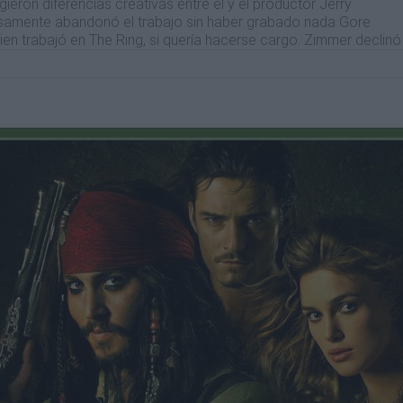
gieron diferencias creativas entre él y el productor Jerry
uosamente abandonó el trabajo sin haber grabado nada Gore
en trabajó en The Ring, si quería hacerse cargo. Zimmer declinó
ya que en ése momento estaba trabajando en la banda sonora de
ki acudió a Klaus Badelt, un compositor nobel que había
tres años.
on Badelt para escribir la mayoría de los temas principales,
emo sintetizada que había creado. Esta demo contenía las
nales del álbum, entre ellos He's A Pirate. Dado que el calendari
ba para la película en tres semanas, otros siete compositores —
e- Smith, Steve Jablonsky, Blake Neely, James McKee Smith, y
úsica. La banda sonora se grabó con un grupo de músicos,
hony, en el transcurso de cuatro días. El corto período de
dio de grabación diferente para cada sesión.
OF THE CARIBBEAN: THE CURSE OF THE BLACK PEARL
The Black Pearl - To The Pirate's Cave! - One Last Shot - He's A Pi