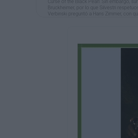
Curse of the Black Pearl. Sin embargo, sur
Bruckheimer, por lo que Silvestri respet
Verbinski preguntó a Hans Zimmer, con qui
debido al cúmulo de trabajo que tenía, 
The Last Samurai. Como resultado Verbins
trabajado en Remote Control Productions 
Zimmer sin embargo terminó colaborando c
muchos de los cuales surgieron de una d
primeras versiones de tres de los temas fi
era muy apretado y la música se necesita
Ramin Djawadi, James Dooley, Nick Glenni
Geoff Zanelli— ayudaron a orquestar la m
reconocido como el Hollywood Studio Symp
tiempo exigido requirió el uso de un estu
From Walt Disney Pictures' PIRATES 
Pirates of the Caribbean
(Symphonic Suite)
(A medley including: The Medallion Calls - 
Music by KLAUS BADELT
(Cover of Clarinets, Aragón, S.XXI)