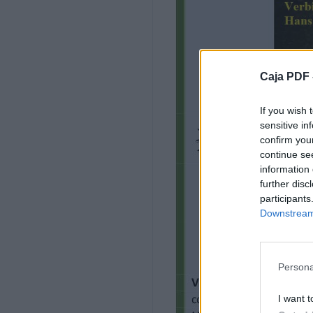
Arr. by Gino Gonçals
Tempo Rubato 
Cl.1
Caja PDF 
Cl.3
Cl.7
If you wish 
sensitive in
Cl.B
confirm you
continue se

information 
 
further disc

participants
Downstream 



 
Persona

I want t
