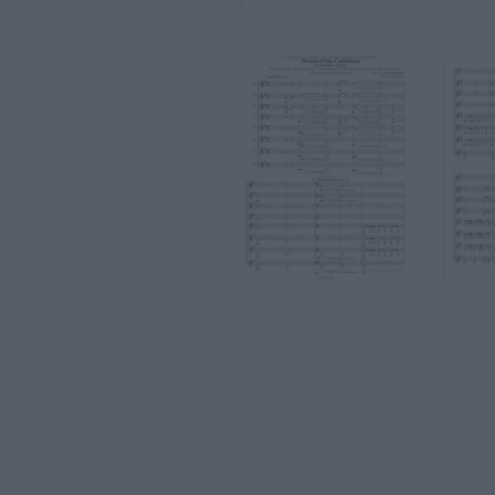






 



 
