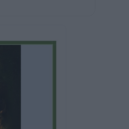
o
rate)