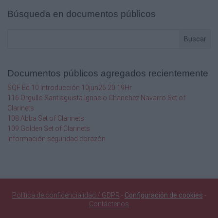
Búsqueda en documentos públicos


Buscar

Documentos públicos agregados recientemente

SQF Ed 10 Introducción 10jun26 20.19Hr

116 Orgullo Santiaguista Ignacio Chanchez Navarro Set of
Clarinets

108 Abba Set of Clarinets
109 Golden Set of Clarinets

Información seguridad corazón



Política de confidencialidad / GDPR
-
Configuración de cookies
-
Contáctenos
