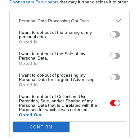
Downstream Participants
that may further disclose it to other
 
MB)
third parties.
   
Descargar
Personal Data Processing Opt Outs

 
I want to opt-out of the Sharing of my
personal data.

Opted In
I want to opt-out of the Sale of my

Comparte el documento
Personal Data.
  
Opted In

  
I want to opt-out of processing my

Personal Data for Targeted Advertising.
Opted In
  

I want to opt-out of Collection, Use,
  
Retention, Sale, and/or Sharing of my
Personal Data that Is Unrelated with the
Purposes for which it was collected.

Opted Out
Enlace a esta página

CONFIRM
Enlace permanente
