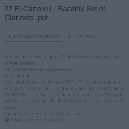
22 El Cartero L. Bacalov Set of
Clarinets .pdf
INFORMACIÓN DE ARCHIVO
VISTA PREVIA
Nombre del archivo original:
22 - El Cartero - L. Bacalov - Set
of Clarinets.pdf
Título:
El Cartero - Luis Bacalov.mus
Autor:
Kristal
Este documento en formato PDF 1.7 fue generado por /
Microsoft: Print To PDF, y fue enviado en caja-pdf.es el
13/04/2020 a las 13:13, desde la dirección IP 139.47.x.x. La
página de descarga de documentos ha sido vista 4173
veces.
Tamaño del archivo: 2.7 MB (25 páginas).
Privacidad: archivo público