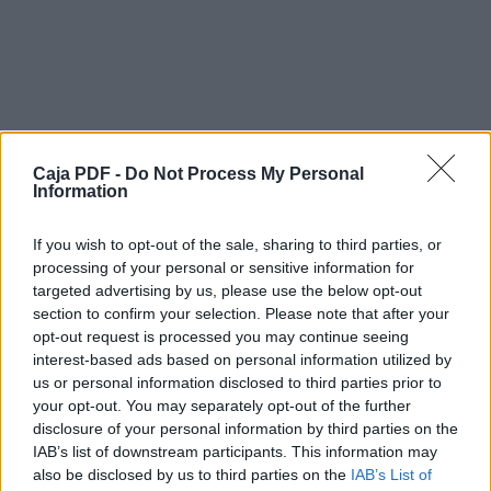
Clarinet in B  4
Clarinet in B  5
Bass Clarinet
Cl. 2
Caja PDF -
Do Not Process My Personal
Cl. 3
Information
Cl. 4
If you wish to opt-out of the sale, sharing to third parties, or
Cl. 5
processing of your personal or sensitive information for
targeted advertising by us, please use the below opt-out
B. Cl.
section to confirm your selection. Please note that after your
opt-out request is processed you may continue seeing
 
interest-based ads based on personal information utilized by
  
us or personal information disclosed to third parties prior to
your opt-out. You may separately opt-out of the further

disclosure of your personal information by third parties on the
Descargar el documento (PDF)
IAB’s list of downstream participants. This information may

also be disclosed by us to third parties on the
IAB’s List of
   
22 - El Cartero - L. Bacalov - Set of Clarinets.pdf (PDF, 2.7