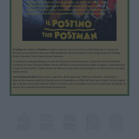
ser el ganador, en 1996, del Oscar por la
mejor música original
por la banda sonora de la película italiana El
cartero y por sus bandas sonoras en las
películas de Django, La
muerte de un presidente y Gran duelo al
amanecer.
IL POSTINO
Luis E. Bacalov
Arr. by Gino Gonçals
BSO del film "El Cartero"
(Cover of Clarinets, Aragón, S.XXI)
Clarinet in B  1
Clarinet in B  2
Clarinet in B  3