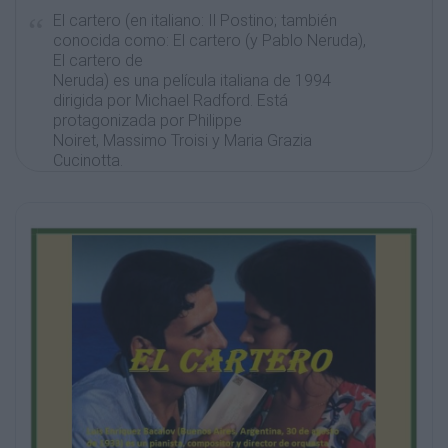
El cartero (en italiano: Il Postino; también
conocida como: El cartero (y Pablo Neruda),
El cartero de
Neruda) es una película italiana de 1994
dirigida por Michael Radford. Está
protagonizada por Philippe
Noiret, Massimo Troisi y Maria Grazia
Cucinotta.
La película ha sido galardonada con más de
25 premios internacionales, incluyendo el
Premio David di
Donatello al mejor montaje (1994), Premios
BAFTA a la mejor película de habla no inglesa,
mejor dirección
y mejor música (1995), Premio Cóndor de
Plata a la mejor película extranjera y un
Premio Oscar a la mejor
banda sonora.
Luis Enríquez Bacalov (Buenos Aires,
Argentina, 30 de agosto de 1933) es un
pianista, compositor y
director de orquesta argentino, famoso por