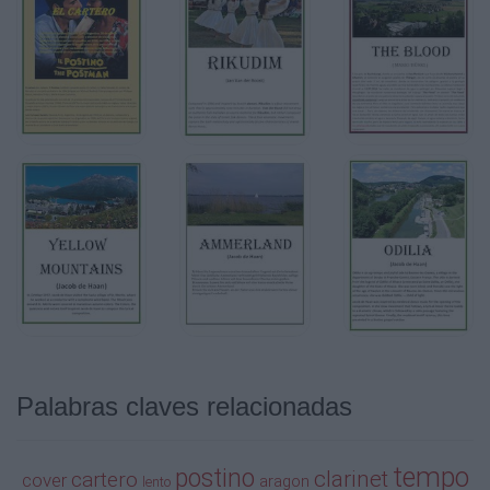


 
   

6
Cl. 1

  Tranquilo


 
Palabras claves relacionadas


tempo
postino
clarinet
cartero
cover
aragon
lento