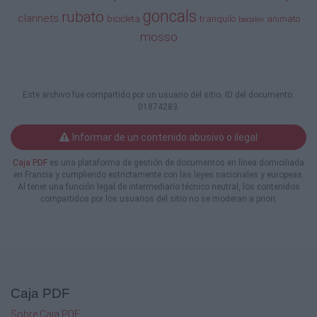

goncals
rubato
clarinets
bicicleta
tranquilo
animato
bacalov

mosso



Este archivo fue compartido por un usuario del sitio. ID del documento:
01874283.

Informar de un contenido abusivo o ilegal


Caja PDF
es una plataforma de gestión de documentos en línea domiciliada
en Francia y cumpliendo estrictamente con las leyes nacionales y europeas.
Al tener una función legal de intermediario técnico neutral, los contenidos

compartidos por los usuarios del sitio no se moderan a priori.




Caja PDF
Sobre Caja PDF