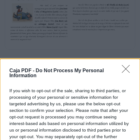
traslladar-se a la ciutat de
Munich. En aquesta nova ciutat Michael, que ja
era un jove amb noves idees, va
desenvolupar un gran interès per la
interpretació i l’escriptura. Per aquest motiu
va començar a escriure relats per a xiquets i
joves. No solament es va dedicar a
escriure sobre aquest gènere narratiu, també
es va aventurar a escriure crítiques
de cinema, guions per a espectacles i, fins i
tot, poesia.
Caja PDF -
Do Not Process My Personal
Més
Information
trajectòria pel llançament del llibre La història
If you wish to opt-out of the sale, sharing to third parties, or
processing of your personal or sensitive information for
tard,
targeted advertising by us, please use the below opt-out
section to confirm your selection. Please note that after your
el
opt-out request is processed you may continue seeing
interest-based ads based on personal information utilized by
jove
us or personal information disclosed to third parties prior to
escriptor
your opt-out. You may separately opt-out of the further