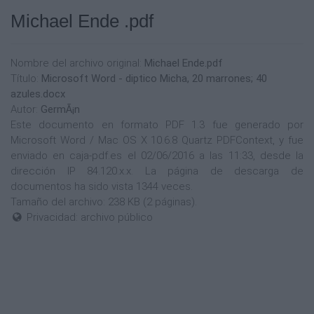
Michael Ende .pdf
Nombre del archivo original:
Michael Ende.pdf
Título:
Microsoft Word - diptico Micha, 20 marrones; 40
azules.docx
Autor:
GermÃ¡n
Este documento en formato PDF 1.3 fue generado por
Microsoft Word / Mac OS X 10.6.8 Quartz PDFContext, y fue
enviado en caja-pdf.es el 02/06/2016 a las 11:33, desde la
dirección IP 84.120.x.x. La página de descarga de
documentos ha sido vista 1344 veces.
Tamaño del archivo: 238 KB (2 páginas).
Privacidad: archivo público