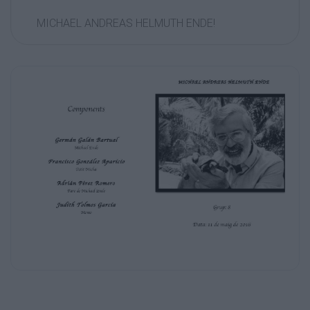
MICHAEL ANDREAS HELMUTH ENDE!
Components
!
!
!
Germán Galán Bartual
Michael Ende
Francisco González Aparicio
Petit Micha
Adrián Pérez Romero
Pare de Michael Ende
Judith Tolmos García
Grup: 8
Momo