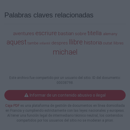
Palabras claves relacionadas
escriure
titella
aventures
bastian
sobre
alemany
aquest
llibre
historia
despres
tambe
ciutat
llibres
infantil
michael
Este archivo fue compartido por un usuario del sitio. ID del documento:
00038798.
Informar de un contenido abusivo o ilegal
Caja PDF
es una plataforma de gestión de documentos en línea domiciliada
en Francia y cumpliendo estrictamente con las leyes nacionales y europeas.
Al tener una función legal de intermediario técnico neutral, los contenidos
compartidos por los usuarios del sitio no se moderan a priori.