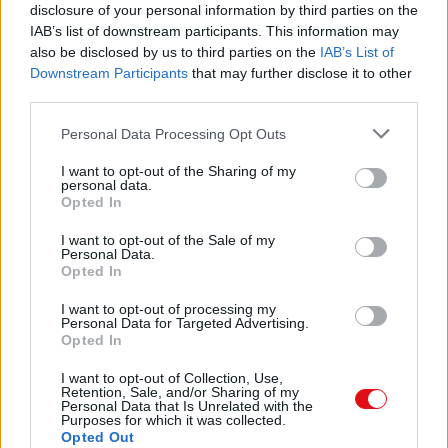
disclosure of your personal information by third parties on the
va
IAB’s list of downstream participants. This information may
also be disclosed by us to third parties on the
IAB’s List of
aconseguir un gran èxit amb l’obra Jim Botó
Downstream Participants
that may further disclose it to other
i Lluc el M aquinista (1960), rebent, fins
third parties.
Descargar el documento (PDF)
i tot, el premi al millor llibre alemany dirigit
Personal Data Processing Opt Outs
Michael Ende.pdf (PDF, 238 KB)
llibre on es converteix en part de les
aventures. En
I want to opt-out of the Sharing of my
personal data.
aquest relat apareix un enemic principal, el
Descargar
Opted In
No-Res
que està envaint el regne de la Emperadriu
I want to opt-out of the Sale of my
Infantil, i tots els personatges estan
Personal Data.
desapareixent
Opted In
del llibre. Com pot ser que Bastian, un ésser
humà, siga la clau del llibre? Podrà
I want to opt-out of processing my
Comparte el documento
Personal Data for Targeted Advertising.
evitar que el No-Res destruïsca el Palau de
Opted In
Marfil de la Emperadriu Infantil?
Un dels llibres més populars d’Ende és El
I want to opt-out of Collection, Use,
Titella de Roba (1978),
Retention, Sale, and/or Sharing of my
Personal Data that Is Unrelated with the
que narra la història d’un nen que es desfà del
Purposes for which it was collected.
seu titella perquè vol altre nou.
Opted Out