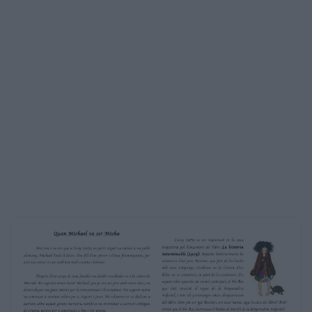
Data: 11 de maig de 2016
!
!
Quan Michael va ser Micha
L’any 1979 va ser important en la seua
Això era i no era que a l’any 1929, un petit
xiquet va nàixer a un poble
alemany, Michael Ende li deien. Era fill d’un
pintor i d’una fisioterapeuta, per
això va créixer en un ambient molt creatiu i
bohemi.
interminable (1979). Aquesta història tracta les
aventures d’un jove, Bastian, que fart de les
burles
dels seus companys, s’endinsa en la lectura
d’un
Després d’uns anys, la seua família va decidir