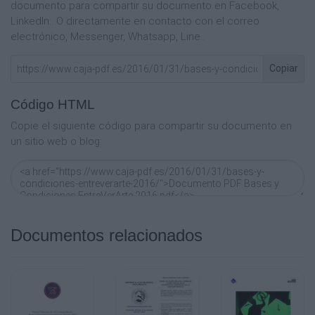
documento para compartir su documento en Facebook,
está a cargo del artista y el costo del mismo
LinkedIn.. O directamente en contacto con el correo
está a cargo de la organización. Los detalles
electrónico, Messenger, Whatsapp, Line..
se contemplarán según cada caso en
particular
Copiar
Código HTML
Copie el siguiente código para compartir su documento en
un sitio web o blog:
Documentos relacionados