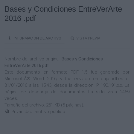
Bases y Condiciones EntreVerArte
2016 .pdf
INFORMACIÓN DE ARCHIVO
VISTA PREVIA
Nombre del archivo original:
Bases y Condiciones
EntreVerArte 2016.pdf
Este documento en formato PDF 1.5 fue generado por
MicrosoftÂ® Word 2016, y fue enviado en caja-pdf.es el
31/01/2016 a las 15:43, desde la dirección IP 190.191.x.x. La
página de descarga de documentos ha sido vista 2469
veces.
Tamaño del archivo: 251 KB (5 páginas).
Privacidad: archivo público