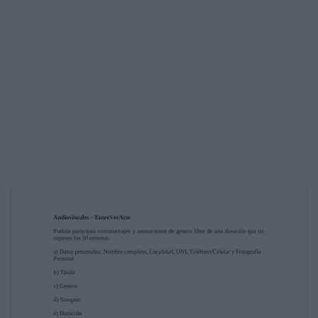
pueda
apreciar la misma.
c) Ficha técnica: información acerca de la
disciplina, duración, tiempo de armado y
desarmado, planta de luces, rider técnico,
integrantes y datos adicionales de interés que
sirva de apoyo
d) Envía toda la información a
entreveraditos.encuentro@gmail.com
Los resultados determinados por la comisión
directiva serán informados el día 5 de
Abril vía e-mail.
Formación artística / Talleres / Master
Class
EntreVerArte 2016 incorpora en la
convocatoria espacio de formación artística
con los
objetivos de brindar un área de intercambio
de conocimientos apuntando a fortalecer la
comunidad artística en la región. El arancel
que cada tallerista disponga para participar
en su seminario quedara para él, a manera de