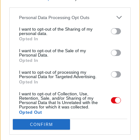
anteriormente expuestos, se evaluarán
third parties.
primero aquellos e-mails que presenten
completa toda la información, debido al cupo
Personal Data Processing Opt Outs
limitado del Encuentro.
I want to opt-out of the Sharing of my
Información para participantes
personal data.
Opted In
Retribuciones a artistas seleccionados
· Todo artista participante tiene derecho a
I want to opt-out of the Sale of my
ingresar libre y gratuitamente los días del
Personal Data.
Festival. Se les otorgaran consumiciones en
Opted In
el buffet.
· El Festival es autogestionado por la
I want to opt-out of processing my
Personal Data for Targeted Advertising.
Asociación de Trabajo Cultural "EntreVerArte"
Opted In
con aportes técnicos de la Casa de la Cultura,
por lo cual la Asociación no tiene el
I want to opt-out of Collection, Use,
sustento económico para acreditar con un
Retention, Sale, and/or Sharing of my
caché a los artistas participantes, no
Personal Data that Is Unrelated with the
Purposes for which it was collected.
obstante,
Opted Out
les otorgaremos a artistas que viajen desde
otras provincias al Encuentro, hospedaje y
CONFIRM
alimento.
· La entrada a EntreVerArte tiene un costo