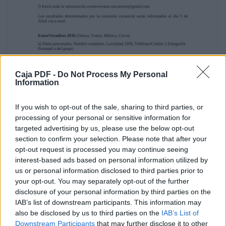
retribución.
a) Datos personales; Nombre completo,
Localidad, DNI, Teléfono/Celular y Fotografía
Personal o del grupo
b) Disciplina
c) Descripción y objetivos
d) Requerimientos espaciales, técnicos y
Caja PDF -
Do Not Process My Personal
materiales.
Information
e) Duración
f) Público destinatario
If you wish to opt-out of the sale, sharing to third parties, or
g) Cupo y arancel por participante
processing of your personal or sensitive information for
targeted advertising by us, please use the below opt-out
Uno de los objetivos del encuentro es brindar
section to confirm your selection. Please note that after your
un nuevo espacio por donde puedan
circular artistas emergentes, como así
opt-out request is processed you may continue seeing
también, artistas con trayectoria local y
interest-based ads based on personal information utilized by
nacional. Por eso aspiramos en este proceso
us or personal information disclosed to third parties prior to
de selección, a la transparencia y a la
your opt-out. You may separately opt-out of the further
equidad. No se otorgarán privilegios
disclosure of your personal information by third parties on the
personales a ninguno de los artistas que
IAB’s list of downstream participants. This information may
participen de la convocatoria. Es fundamental
also be disclosed by us to third parties on the
IAB’s List of
cumplir con todos los requisitos
Downstream Participants
that may further disclose it to other