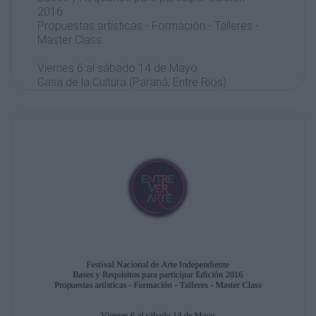
2016
Propuestas artísticas - Formación - Talleres -
Master Class
Viernes 6 al sábado 14 de Mayo
Casa de la Cultura (Paraná, Entre Ríos)
Selección de Artistas
La convocatoria para participar de
EntreVerArte 2016 se realizará vía e-mail
desde el
1ro de Febrero hasta el 1ro de Abril de dicho
año, la información se deberá enviar a
entreverarte.encuentro@gmail.com, el
proceso de selección está a cargo de la
comisión
directiva de la organización y la comisión
curatorial.
Esta cuarta edición contara con un
cronograma destinado especialmente para el
público infantil “EntreVeraditos”, el cual
contempla números artísticos realizados por