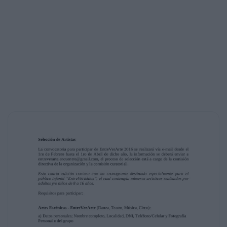
Artes plásticas y Fotografía - EntreVerArte:
Se podrán presentar grupos o colectivos
a) Datos personales; Nombre completo,
Localidad, DNI, Teléfono/Celular y Fotografía
Personal
b) Fundamentación de la obra/instalación
c) Titulo del trabajo
d) Fotografía o imágenes de tres obras en
formato jpg resolución de 100 dpi
e) Información acerca de la técnica
empleada, materiales, temática, dimensiones
y
datos adicionales de interés que sirva de
apoyo
f) Envía toda la información a
entreverarte.encuentro@gmail.com
Los resultados determinados por la comisión
curatorial serán informados el
día 5 de Abril vía e-mail.
Audiovisuales – EntreVerArte
Podrán participan cortometrajes y
animaciones de genero libre de una duración