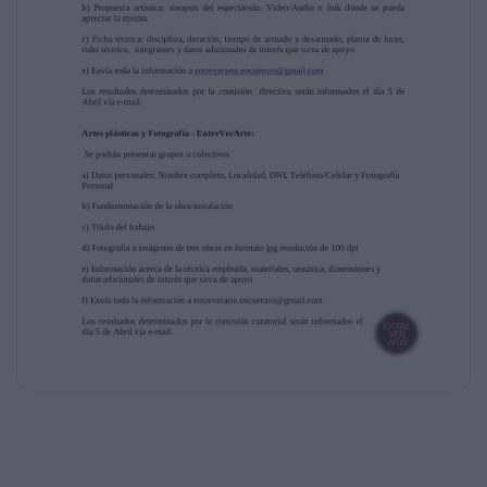
que no
superen los 30 minutos.
a) Datos personales; Nombre completo,
Localidad, DNI, Teléfono/Celular y Fotografía
Personal
b) Titulo
c) Genero
d) Sinopsis
e) Duración
f) Envía toda la información a
entreverarte.encuentro@gmail.com
Los resultados determinados por la comisión
curatorial serán informados el día 5 de
Abril vía e-mail.
EntreVeraditos 2016 (Danza, Teatro, Música,
Circo):
a) Datos personales; Nombre completo,
Localidad, DNI, Teléfono/Celular y Fotografía
Personal o del grupo
b) Propuesta artística: sinopsis del
espectáculo. Video/Audio o link donde se