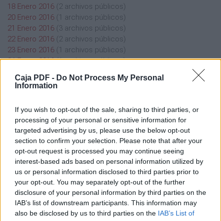
18 Enero 2016
(2 archivos públicos)
20 Enero 2016
(1 archivos públicos)
21 Enero 2016
(3 archivos públicos)
22 Enero 2016
(2 archivos públicos)
23 Enero 2016
(1 archivos públicos)
24 Enero 2016
(1 archivos públicos)
25 Enero 2016
(1 archivos públicos)
Caja PDF -
Do Not Process My Personal
26 Enero 2016
(2 archivos públicos)
Information
27 Enero 2016
(1 archivos públicos)
28 Enero 2016
(3 archivos públicos)
If you wish to opt-out of the sale, sharing to third parties, or
29 Enero 2016
(2 archivos públicos)
processing of your personal or sensitive information for
30 Enero 2016
(1 archivos públicos)
targeted advertising by us, please use the below opt-out
31 Enero 2016
(4 archivos públicos)
section to confirm your selection. Please note that after your
opt-out request is processed you may continue seeing
interest-based ads based on personal information utilized by
us or personal information disclosed to third parties prior to
your opt-out. You may separately opt-out of the further
disclosure of your personal information by third parties on the
Caja PDF
IAB’s list of downstream participants. This information may
also be disclosed by us to third parties on the
IAB’s List of
Sobre Caja PDF