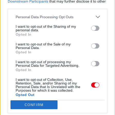
Downstream Participants
that may further disclose it to other
Cargar un archivo
third parties.
Caja de instrumento
Preguntas frecuentes
Personal Data Processing Opt Outs
Aviso legal
Términos de Uso del sitio
I want to opt-out of the Sharing of my
personal data.
Contacto
Opted In
Mi cuenta
I want to opt-out of the Sale of my
Personal Data.
Administrador de archivos
Opted In
Conectar
Crea una cuenta Caja PDF
I want to opt-out of processing my
Contraseña perdida
Personal Data for Targeted Advertising.
Opted In
Preferencias de usuario
Configuración de cookies
I want to opt-out of Collection, Use,
Retention, Sale, and/or Sharing of my
Personal Data that Is Unrelated with the
Purposes for which it was collected.
Archivos públicos
Opted Out
Este dia
2026
CONFIRM
2025
2024
2023
2022
2021
2020
2019
2018
2017
2016
2015
2014
2013
2012
2011