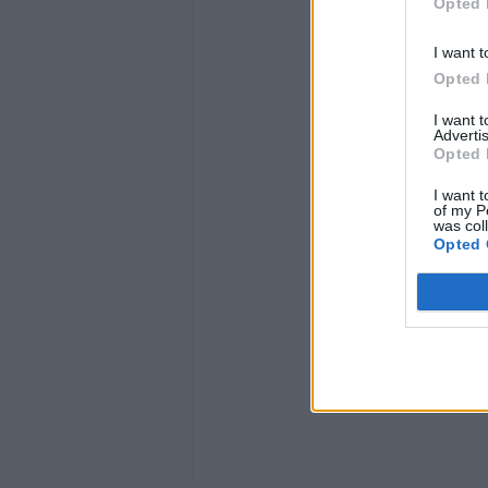
Opted 
REGLAMENTO TORNEO DE FUTBOL CO
El torneo de Futbol Copa Mega 2015 es 
I want t
máximo de 24 equipos. La empresa no se 
Opted 
fallecimientos que se puedan originar dura
Todos los participantes, por el mero hech
I want 
Advertis
presente reglamento.
Opted 
1- REGLAS DE JUEGO
1.1 Se regirá según las reglas de futbol s
I want t
Verde Mágico.
of my P
2- FECHA DE LOS PARTIDOS
was col
Opted 
2.1 El torneo se iniciara el día 06 de juni
3- DURACIÓN DE LOS PARTIDOS
3.1 Los partidos tendrán una duración de 
la finalización del 1° tiempo los equipos
puntualidad de los partidos.
3.2 El partido final se tendrá una duració
descanso de 5’. En caso de empate habrá 
procederá a la tanda de penaltis
4- SISTEMA DE COMPETICIÓN
4.1 En la primera fase se jugara tipo liga
clasificaran 2 equipos por cada grupo a l
4.2 Para la clasificación de los equipos e