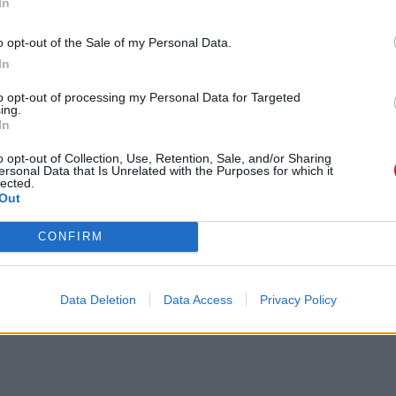
In
PA MEGA 2015
organizado por La Mega 95.7 Fm. Se aceptarán un
o opt-out of the Sale of my Personal Data.
hace responsable de los accidentes, lesiones o
In
nte la celebración del torneo.
o de formalizar la inscripción, conocen y aceptan el
to opt-out of processing my Personal Data for Targeted
ing.
In
ala y las normas establecidas en el reglamento de
o opt-out of Collection, Use, Retention, Sale, and/or Sharing
ersonal Data that Is Unrelated with the Purposes for which it
lected.
Out
o de 2015 a las 8:00 AM en punto.
20 minutos (dos tiempos de 10’) a reloj corrido. A
CONFIRM
 solo podrá ingerir agua y cambiar de campo, por
n de 30 minutos (dos tiempos de 15’) con un
Data Deletion
Data Access
Privacy Policy
una prórroga de 5’. De persistir el empate se
, con 6 grupos de 4 equipos cada uno, en el cual
a siguiente ronda, se denominará fase de grupos.
n la fase de grupos se atenderá a la siguiente