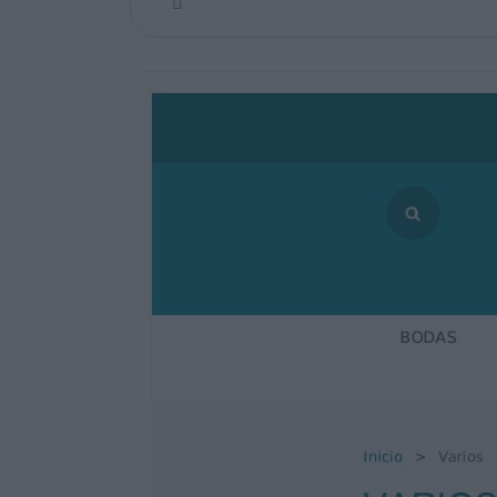


BODAS
BAUTIZOS
COMUNIONES
VARIOS
COMPLEMENTOS
SCRAPBOOKING
NOVEDADES
Inicio &gt; Varios
VARIOS
Ordenar por
--