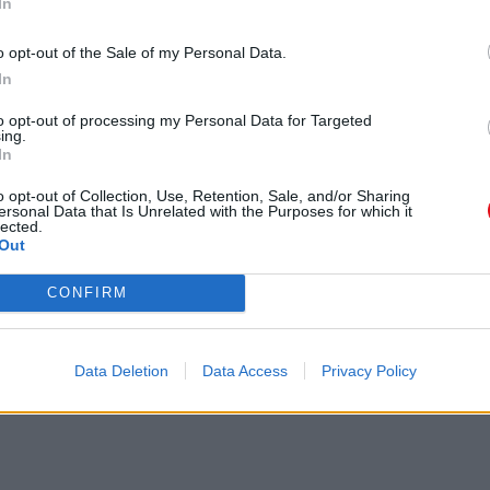
In
o opt-out of the Sale of my Personal Data.
In
to opt-out of processing my Personal Data for Targeted
ing.
In
o opt-out of Collection, Use, Retention, Sale, and/or Sharing
ersonal Data that Is Unrelated with the Purposes for which it
lected.
Out
CONFIRM
Data Deletion
Data Access
Privacy Policy
web pages - get a business license!