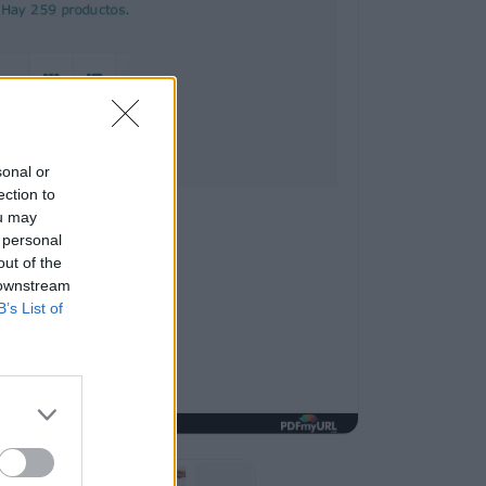
sonal or
ection to
ou may
 personal
out of the
 downstream
B’s List of