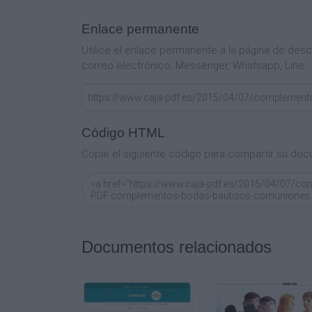
NEGRO
Enlace permanente
-10%
Utilice el enlace permanente a la página de de
FUNDA DE ANTELINA PARA
correo electrónico, Messenger, Whatsapp, Line..
BOLÍGRAFO
Easily create high-quality PDFs from your 
Código HTML
1,20 € 1,33 €
Copie el siguiente código para compartir su doc
LLAVEROS CORBATA DE
POLIPIEL NEGRO
1,64 € 1,83 €
0,20 € 0,22 €
Documentos relacionados
-10%
-10%