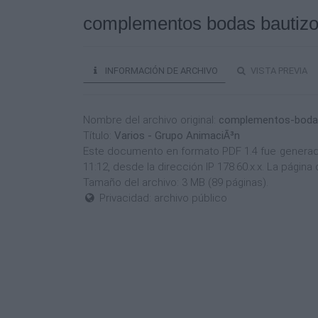
complementos bodas bautizo
INFORMACIÓN DE ARCHIVO
VISTA PREVIA
Nombre del archivo original:
complementos-bodas
Título:
Varios - Grupo AnimaciÃ³n
Este documento en formato PDF 1.4 fue generado 
11:12, desde la dirección IP 178.60.x.x. La pági
Tamaño del archivo: 3 MB (89 páginas).
Privacidad: archivo público