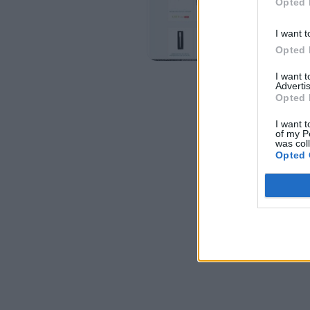
Opted 
BOLÍGRAFO
1,92 € 2,13 €
I want t
Opted 
-10%
I want 
Advertis
TARJETERO CARTERA DE
Opted 
ALUMINIO-AMARILLO
I want t
2,49 € 2,77 €
of my P
was col
Opted 
-10%
PARAGUAS PLEGABLE
3,55 € 3,94 €
-10%
Easily create high-quality PDFs from your 
2,49 € 2,77 €