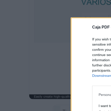
Mostrando 1 - 259 de 259 artículos
Easily create high-quality PDFs from your 
Caja PDF 
Hay 259 productos.

If you wish 
sensitive in

confirm you
continue se
NAVAJA MULTIUSOS ELEGANT
information 
further disc
1,52 € 1,69 €
participants
Downstream 
-10%
ABRECARTAS DE METAL
PRESENTADO EN ESTUCHE...
Persona
Easily create high-quality PDFs from your 
I want t
SET CALCULADORA CON