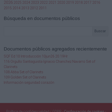
2026
2025
2024
2023
2022
2021
2020
2019
2018
2017
2016
2015
2014
2013
2012
2011
Búsqueda en documentos públicos
Buscar
Documentos públicos agregados recientemente
SQF Ed 10 Introducción 10jun26 20.19Hr
116 Orgullo Santiaguista Ignacio Chanchez Navarro Set of
Clarinets
108 Abba Set of Clarinets
109 Golden Set of Clarinets
Información seguridad corazón
Política de confidencialidad / GDPR
-
Configuración de cookies
-