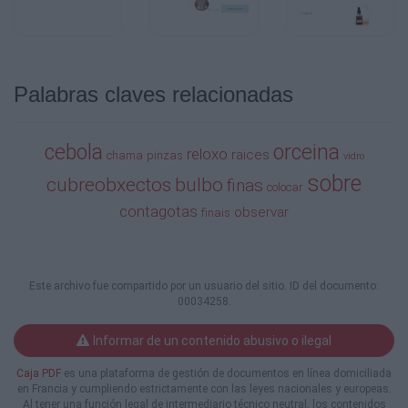
Palabras claves relacionadas
cebola
orceina
reloxo
raices
chama
pinzas
vidro
sobre
cubreobxectos
bulbo
finas
colocar
contagotas
observar
finais
Este archivo fue compartido por un usuario del sitio. ID del documento:
00034258.
Informar de un contenido abusivo o ilegal
Caja PDF
es una plataforma de gestión de documentos en línea domiciliada
en Francia y cumpliendo estrictamente con las leyes nacionales y europeas.
Al tener una función legal de intermediario técnico neutral, los contenidos