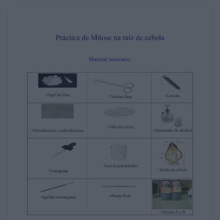
- Tesoiras finas
- Vidro de reloxo
- Queimador de alcohol
- Vaso de precipitados
- Contagotas
- Agullas enmangadas
- Bulbo de cebola
- Pinzas finas
- Orceína A y B
- Microoscopio
Protocolo:
1- Manter varios días un bulbo de cebola
sobre un vaso cheo de auga de maneira que
a parte inferior