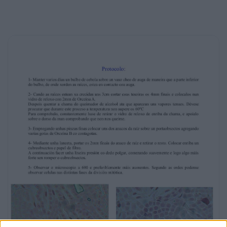
Colocar enriba un
cubreobxectos e papel de filtro.
A continuación facer unha lixeira presión co
dedo polgar, comezando suavemente e logo
algo máis
forte sen romper o cubreobxectos.
5- Observar o microscopio a 600 e
preferiblemente máis aumentos. Segundo as
ordes podense
observar celulas nas distintas fases da
división mitótica.
Ilustración 1: Telofase