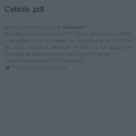
Cebola .pdf
Nombre del archivo original:
Cebola.pdf
Este documento en formato PDF 1.4 fue generado por Writer
/ LibreOffice 4.3, y fue enviado en caja-pdf.es el 11/11/2014 a
las 21:21, desde la dirección IP 85.61.x.x. La página de
descarga de documentos ha sido vista 1414 veces.
Tamaño del archivo: 418 KB (2 páginas).
Privacidad: archivo público