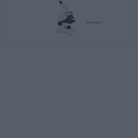
do bulbo, de onde xorden as raíces, estea en
contacto coa auga.
2- Cando as raíces estean xa crecidas uns
3cm cortar coas tesoiras os 4mm finais e
colocalos nun
vidro de reloxo con 2mm de Orceína A.
Despois quentar a chama do queimador de
alcohol ata que aparezan uns vapores tenues.
Dévese
procurar que durante este proceso a
temperatura non supere os 60ºC
Para comprobalo, constantemente hase de
retirar o vidro de reloxo de enriba da chama, e
apoialo
sobre o dorso da man comprobando que non
nos queime.
3- Empregando unhas pinzas finas colocar
uns dos anacos da raíz sobre un
portaobxectos agregando
varias gotas de Orceína B co contagotas.
4- Mediante unha lanceta, portar os 2mm
finais do anaco de raíz e retirar o resto.