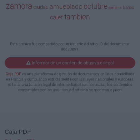
rodeó
zamora
octubre
amueblado
ciudad
banos
semana
de gente que desconocía el alma del PP, su
tambien
historia, su ideología (si la hubiera habido), sus
calef
felonías, incluso confió en personas que no la
votaron en 2007. Rosa Valdeón, si se me
permite la gracia, es un Antolín Martín con
faldas,
Este archivo fue compartido por un usuario del sitio. ID del documento:
pero no a lo loco, y sin barba; pero con el
00033891.
rostro
feliz de una niña después de merendar o
Informar de un contenido abusivo o ilegal
ganar
a las tabas a su amiga de pupitre.
Caja PDF
es una plataforma de gestión de documentos en línea domiciliada
Y, como mal menor político, se entregó a
en Francia y cumpliendo estrictamente con las leyes nacionales y europeas.
personajes que ignoraban cómo se construye
Al tener una función legal de intermediario técnico neutral, los contenidos
compartidos por los usuarios del sitio no se moderan a priori.
el
verbo amar. Y, además, no es de derechas ni
de
centro ni de izquierdas, porque cree que la
gestión no solo es el presente de la res
pública sino
Caja PDF
también el futuro. La regidora es una progre