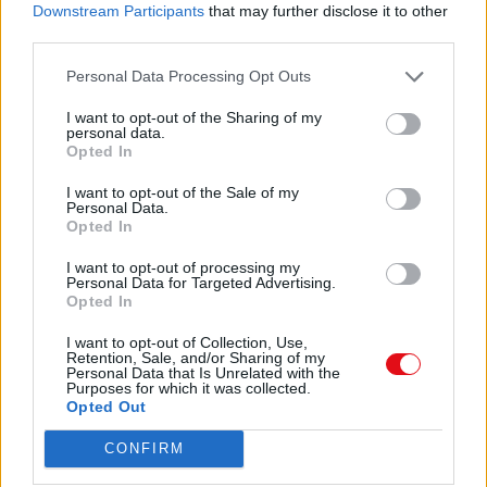
Downstream Participants
that may further disclose it to other
de los que ordenan y mandan, afirmamos que,
MB)
third parties.
en esta ciudad, con más pasado que futuro
(casi como un servidor)
Descargar
Personal Data Processing Opt Outs
hay gente que vive muy mal, desasosegada,
porque las pasa canutas, que no
I want to opt-out of the Sharing of my
tiene ni pañuelo para limpiar los moquitos a
personal data.
los peques y, si hay suerte, come
Opted In
al mediodía en Cáritas, negamos que en
Zamora se viva muy bien, muy tranquilo. Sí, es
I want to opt-out of the Sale of my
Comparte el documento
Personal Data.
cierto, se respira mucha paz, mucho sosiego
Opted In
y se secan algunas lágrimas. Es la paz del
camposanto. Por E.J. de Ávila.
I want to opt-out of processing my
Personal Data for Targeted Advertising.
232.02_EDZ 17/10/2014 0:51 Página 1
Opted In
I want to opt-out of Collection, Use,
Semana del 17 al 23 de de octubre de 2014
Retention, Sale, and/or Sharing of my
Personal Data that Is Unrelated with the
Opinión
Purposes for which it was collected.
Enlace a esta página
Opted Out
2
CONFIRM
Enlace permanente
M