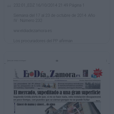
232.01_EDZ 16/10/2014 21:49 Página 1
Semana del 17 al 23 de octubre de 2014· Año
IV · Número 232·
ww.eldiadezamora.es
Los procuradores del PP afirman
que los presupuestos de la Junta
son realistas y responsables
P .7
ÁGS
Director: Eugenio Jesús de Ávila Juárez
Diversas iniciativas reivindicarán
la memoria de históricos socialistas
zamoranos y de Gregorio Marañón P . 3
ÁG
El mercado, supeditado a una gran superficie
Izquierda Unida alerta de que, si no se hace