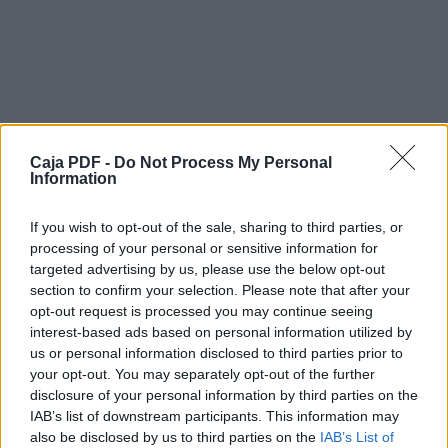
del bien. No matan la carne, ni secan la
sangre, pero te conducen a una metástasis
espiritual que acaba con la bondad del ser
humano.
¿Se vive bien en Zamora?
“¡En Zamora, se vive muy bien, muy tranquilo!”.
Aserto muy reiterado entre
Caja PDF -
Do Not Process My Personal
gente con buenos sueldos, burgueses,
Information
algunos personajes que, sin oficio, andan
en la res pública; niños que aún no cumplieron
la 1ª Comunión y mayores sin
If you wish to opt-out of the sale, sharing to third parties, or
uso de razón, personas con un coeficiente
processing of your personal or sensitive information for
intelectual rayando la estolidez. Pero
targeted advertising by us, please use the below opt-out
a los que nos gusta pensar, aunque duela; los
section to confirm your selection. Please note that after your
que creemos prioritario la libertad
opt-out request is processed you may continue seeing
colectiva como basamento republicano; los
interest-based ads based on personal information utilized by
que miramos y vemos que se cierran
us or personal information disclosed to third parties prior to
comercios, colas de desempleados, jóvenes
your opt-out. You may separately opt-out of the further
que se van de esta tierra enferma de
disclosure of your personal information by third parties on the
Descargar el documento (PDF)
egoísmo, de caciqueo barato y plebeyo, de
IAB’s list of downstream participants. This information may
nepotismo cruel, donde
also be disclosed by us to third parties on the
IAB’s List of
solo se colocan familia, amigos y amiguitas
El DÃ­a de Zamora Viernes 17-Octubre-2014.pdf (PDF, 2.7