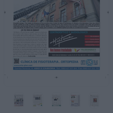
nada, esta instalación desaparecerá
en poco tiempo, con puestos que se cierran
porque no se puede licitar
FOTO: ENRIQUE ONÍS
PÁGS. 4 Y 5
Cáncer de mama y cáncer... de alma
El próximo domingo, 19 de octubre, se
conmemora el Día de la lucha contra el
cáncer de mama. El Ayuntamiento ha
colocado en sus balconadas un lazo rosa,
símbolo
de este combate por la vida y la AECC de
Zamora también celebra su caminata-carrera,
para recaudar fondos que ayuden a investigar
cómo paliar esta gravísima
enfermedad, que licúa tantas vidas en todo el
mundo cada día. También hay otro cáncer,
que padecen muchos seres humanos, el del
alma, cuando las células del mal devoran a las