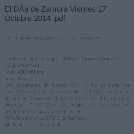
El DÃ­a de Zamora Viernes 17
Octubre 2014 .pdf
INFORMACIÓN DE ARCHIVO
VISTA PREVIA
Nombre del archivo original:
El DÃ­a de Zamora Viernes 17-
Octubre-2014.pdf
Título:
A9RD451.tmp
Autor:
Onis
Este documento en formato PDF 1.5 fue generado por
QuarkXPress(R) 8.16 / Acrobat Distiller 10.1.9 (Windows), y fue
enviado en caja-pdf.es el 17/10/2014 a las 14:17, desde la
dirección IP 81.172.x.x. La página de descarga de
documentos ha sido vista 4842 veces.
Tamaño del archivo: 2.7 MB (24 páginas).
Privacidad: archivo público