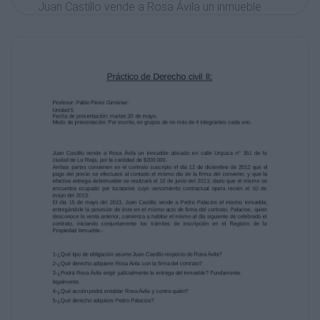
Juan Castillo vende a Rosa Ávila un inmueble
ubicado en calle Urquiza n° 351 de la
ciudad de La Rioja, por la cantidad de
$200.000.
Ambas partes convienen en el contrato
suscripto el día 12 de diciembre de 2012 que
el
pago del precio se efectuará al contado el
mismo día de la firma del convenio; y que la
efectiva entrega delinmueble se realizará el
10 de junio del 2013, dado que el mismo se
encuentra ocupado por locatarios cuyo
vencimiento contractual opera recién el 10 de
mayo del 2013.
El día 15 de mayo del 2013, Juan Castillo
vende a Pedro Palacios el mismo inmueble,
entregándole la posesión de éste en el mismo
acto de firma del contrato. Palacios, quien
desconoce la venta anterior, comienza a
habitar el mismo al día siguiente de celebrado
el
contrato, iniciando conjuntamente los trámites