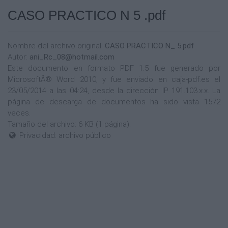
CASO PRACTICO N 5 .pdf
Nombre del archivo original:
CASO PRACTICO N_ 5.pdf
Autor:
ani_Rc_08@hotmail.com
Este documento en formato PDF 1.5 fue generado por
MicrosoftÂ® Word 2010, y fue enviado en caja-pdf.es el
23/05/2014 a las 04:24, desde la dirección IP 191.103.x.x. La
página de descarga de documentos ha sido vista 1572
veces.
Tamaño del archivo: 6 KB (1 página).
Privacidad: archivo público