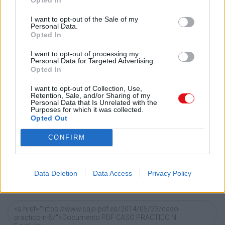
I want to opt-out of the Sale of my
Personal Data.
Enlace a esta página
Opted In
I want to opt-out of processing my
Personal Data for Targeted Advertising.
Enlace permanente
Opted In
Utilice el enlace permanente a la página de descarga del
I want to opt-out of Collection, Use,
documento para compartir su documento en Facebook,
Retention, Sale, and/or Sharing of my
LinkedIn.. O directamente en contacto con el correo
Personal Data that Is Unrelated with the
Purposes for which it was collected.
electrónico, Messenger, Whatsapp, Line..
Opted Out
Copiar
CONFIRM
Código HTML
Data Deletion
Data Access
Privacy Policy
Copie el siguiente código para compartir su documento en
un sitio web o blog: