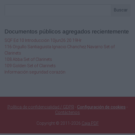
E-2
E-24
Buscar
E-20
Documentos públicos agregados recientemente
Engine Assembly
Engine-10
SQF Ed 10 Introducción 10jun26 20.19Hr
Engine-9
116 Orgullo Santiaguista Ignacio Chanchez Navarro Set of
Engine-8
Clarinets
E-1
108 Abba Set of Clarinets
109 Golden Set of Clarinets
D-17
Información seguridad corazón
E-22
D-18
Engine-7
Política de confidencialidad / GDPR
-
Configuración de cookies
-
Contáctenos
Engine-11
Copyright © 2011-2026
Caja PDF
D-32