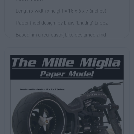
Length x width x height = 18 x 6 x 7 (inches)
Paoer {ndel desigm by Lnuis “Lnudng” Lnoez
Based nm a real custn{ bike desigmed amd
built fnr the Discnvery Chammel’s Biker Build
Off by Marcus Walz
of Walz Hardcore Cycles. It was ma{ed the
“Mille Miglia” after the 1000 Mile rnadtrio Walz
tnnk nm his way
to Laughin, Nevada where his bike was judged
and voted the winner.
Transmission Assembly
Trans-1
A-5
A-3
A-2
A-4
Trans-2