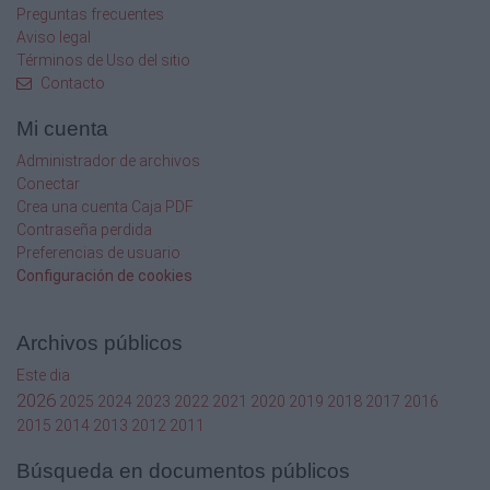
Engine-7
Preguntas frecuentes
D-23
Aviso legal
D-28
Términos de Uso del sitio
Contacto
D-24
Mi cuenta
D-25
Administrador de archivos
D-27
Conectar
Crea una cuenta Caja PDF
D-26
Contraseña perdida
Preferencias de usuario
Engine-8
Configuración de cookies
E-28
E-25
Archivos públicos
E-26
E-27
Este dia
2026
2025
2024
2023
2022
2021
2020
2019
2018
2017
2016
Engine-9
2015
2014
2013
2012
2011
E-23
Búsqueda en documentos públicos
E-21