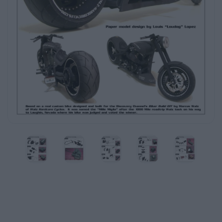
A-20
A-6
A-18
A-7
A-17
A-19
Trans-3
A-1
A-14
A-15
Transmission Assembly
Trans-4
A-12
Trans-2