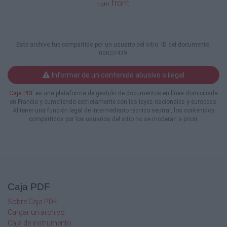
front
Do not glue bolts yet. They
right
should be glued after engine is
attached to transmission
Engine-5
Este archivo fue compartido por un usuario del sitio. ID del documento:
00032439.
B-18
B-54
Informar de un contenido abusivo o ilegal
Caja PDF
es una plataforma de gestión de documentos en línea domiciliada
B-19
en Francia y cumpliendo estrictamente con las leyes nacionales y europeas.
* Right half of engine (repeat step for left side)
Al tener una función legal de intermediario técnico neutral, los contenidos
compartidos por los usuarios del sitio no se moderan a priori.
Engine-6
D-4
D-5
D-7
D-9
Caja PDF
D-3
Sobre Caja PDF
Cargar un archivo
Engine Assembly
Caja de instrumento