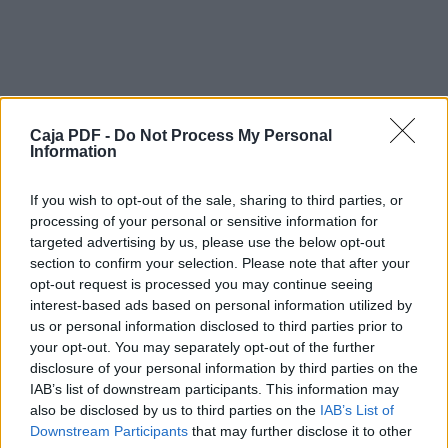
A-9
A-10
A-16
A-21
Caja PDF -
Do Not Process My Personal
Information
A-8
A-11
If you wish to opt-out of the sale, sharing to third parties, or
A-13
processing of your personal or sensitive information for
Color inner side black
targeted advertising by us, please use the below opt-out
section to confirm your selection. Please note that after your
Trans-3
opt-out request is processed you may continue seeing
Trans-1
Descargar el documento (PDF)
interest-based ads based on personal information utilized by
us or personal information disclosed to third parties prior to
Engine Assembly
your opt-out. You may separately opt-out of the further
MilleMiglia_byLoudog_instructions.pdf (PDF, 8.1 MB)
Engine-1
disclosure of your personal information by third parties on the
IAB’s list of downstream participants. This information may
Descargar
Tip: Cut the part in
also be disclosed by us to third parties on the
IAB’s List of
half along the fold
Downstream Participants
that may further disclose it to other
line and then glue