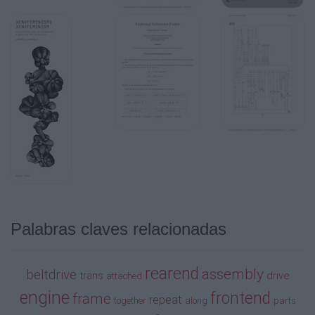
A
D-19
B
D-22
D-20
D-21
Engine Assembly
Engine-4
D-1
Palabras claves relacionadas
D-2
D-8
rearend
assembly
beltdrive
trans
drive
attached
D-10
engine
frontend
frame
repeat
together
along
parts