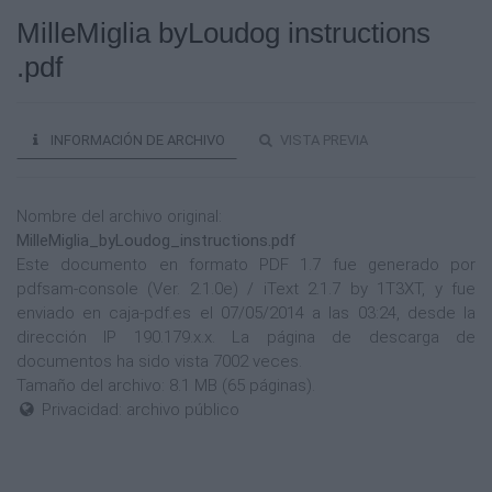
MilleMiglia byLoudog instructions
.pdf
INFORMACIÓN DE ARCHIVO
VISTA PREVIA
Nombre del archivo original:
MilleMiglia_byLoudog_instructions.pdf
Este documento en formato PDF 1.7 fue generado por
pdfsam-console (Ver. 2.1.0e) / iText 2.1.7 by 1T3XT, y fue
enviado en caja-pdf.es el 07/05/2014 a las 03:24, desde la
dirección IP 190.179.x.x. La página de descarga de
documentos ha sido vista 7002 veces.
Tamaño del archivo: 8.1 MB (65 páginas).
Privacidad: archivo público