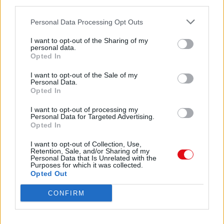
third parties.
together.
Personal Data Processing Opt Outs
B-5
Comparte el documento
B-8
I want to opt-out of the Sharing of my
B-7
personal data.
B-10
Opted In
B-9
I want to opt-out of the Sale of my
B-12
Personal Data.
Opted In
B-11
I want to opt-out of processing my
Tip: Paint fin edges
Personal Data for Targeted Advertising.
Opted In
Enlace a esta página
silver.
I want to opt-out of Collection, Use,
B-14
Retention, Sale, and/or Sharing of my
B-13
Enlace permanente
Personal Data that Is Unrelated with the
Purposes for which it was collected.
Utilice el enlace permanente a la página de descarga del
Opted Out
* Right half of engine (repeat step for left side)
documento para compartir su documento en Facebook,
CONFIRM
LinkedIn.. O directamente en contacto con el correo
Engine-2
electrónico, Messenger, Whatsapp, Line..
E-29