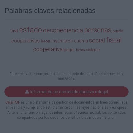
Construir una forma de vida al margen del sistema actua
Palabras claves relacionadas
Sistema púbico cooperativo integral
Sistea económico integral
Finanzas alternativas
estado
Los núcleos de autogestión local.
personas
desobediencia
civil
puede
fiscal
social
cooperativas
CONCLUSIONES Y CONTINUIDAD:
insumision
cuenta
hacer
LAS OFICINAS DE DESOBEDIENCIA ECONÓMICA 55
cooperativa
pagar
sistema
forma
RECURSOS PARA AMPLIAR INFORMACIÓN 58
ANEXO: MODELO DE CARTA PARA HACIENDA 59
2
Este archivo fue compartido por un usuario del sitio. ID del documento:
59
00028984.
RECURSOS PARA AMPLIAR INFORMACION
Informar de un contenido abusivo o ilegal
PRESENTACION
Caja PDF
es una plataforma de gestión de documentos en línea domiciliada
en Francia y cumpliendo estrictamente con las leyes nacionales y europeas.
Sobre la objeción fiscal:
Al tener una función legal de intermediario técnico neutral, los contenidos
www.autogestionaos.net/manualobjecionfiscal
compartidos por los usuarios del sitio no se moderan a priori.
Este Manual de Desobediencia Económica que tienes ant