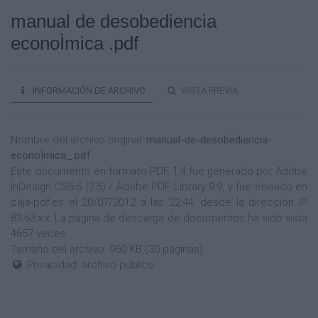
manual de desobediencia
econoÌmica .pdf
INFORMACIÓN DE ARCHIVO
VISTA PREVIA
Nombre del archivo original:
manual-de-desobediencia-
econoÌmica_.pdf
Este documento en formato PDF 1.4 fue generado por Adobe
InDesign CS5.5 (7.5) / Adobe PDF Library 9.9, y fue enviado en
caja-pdf.es el 20/07/2012 a las 22:44, desde la dirección IP
83.63.x.x. La página de descarga de documentos ha sido vista
4657 veces.
Tamaño del archivo: 960 KB (30 páginas).
Privacidad: archivo público