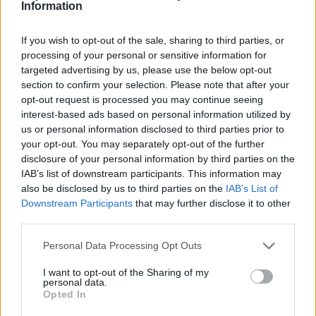
•
Information
•
Descargar el documento (PDF)
•
If you wish to opt-out of the sale, sharing to third parties, or
processing of your personal or sensitive information for
¿Qué es la desobediencia civil?
manual-de-desobediencia-econoÌmica_.pdf (PDF, 960
targeted advertising by us, please use the below opt-out
Derecho de rebelión. Iniciativa para generar una
KB)
desobediencia civil masiva
section to confirm your selection. Please note that after your
Desobediencia económica para la autogestión
opt-out request is processed you may continue seeing
Descargar
Manifiesto
interest-based ads based on personal information utilized by
us or personal information disclosed to third parties prior to
ACCIONES INDIVIDUALES DE DESOBEDIENCIA ECONÓ
your opt-out. You may separately opt-out of the further
11
disclosure of your personal information by third parties on the
• La insumisión fiscal como estrategia de rebeldía
IAB’s list of downstream participants. This information may
• Guía práctica de insumisión al IRPF
Comparte el documento
also be disclosed by us to third parties on the
IAB’s List of
• Cómo hacer declaración del impuesto sobre la renta d
Downstream Participants
that may further disclose it to other
personas físicas con
third parties.
insumisión fiscal
• Auditar la deuda pública, una deuda para defender el n
Personal Data Processing Opt Outs
pago de una deuda odiosa
• Mecanismos de insumisión al IVA
I want to opt-out of the Sharing of my
• Insumisión fiscal total para hacerte insolvente
personal data.
Opted In
• De la insumisión fiscal a la autogestión fiscal
• ¿Cómo organizarnos si somos deudores de hipotecas