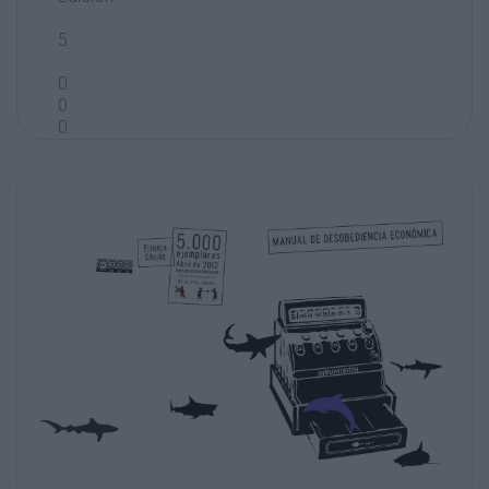
5
.
0
0
0
ejempl
ares
Abril de 2012
www.der
echoderebelion.net
Publicacion libre y gratuita
No la tires, pasala
OMICA
CIA ECON
MANUAL DE DESOBEDIEN