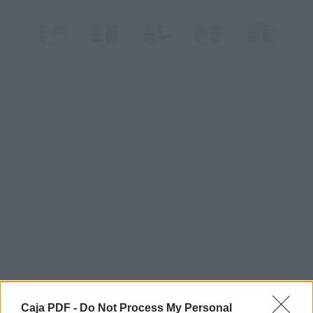
CONTENIDOS
ANEXO: MODELO DE CARTA PARA HACIENDA
INTRODUCCIÓN A LA DESOBEDIENCIA CIVIL
Y LA DESOBEDIENCIA ECONÓMICA 4
Sr./Sra. Director/a de la Agencia Estatal Tributaria:
Con el pago de los impuestos contribuyo a financiar los
gastos del Estado.
Por razones de conciencia, y tras un análisis del sentido
esos gastos en la
sociedad, no puedo, no deseo colaborar con todos aqu
que no contribuyen
al bien común y que sólo van destinados al beneficio de
minoría privilegiada, frente a las necesidades de la gran
mayoría de la sociedad. Por ello, hago
declaración expresa de mi condición de persona insumi
fiscal.
•
Caja PDF -
Do Not Process My Personal