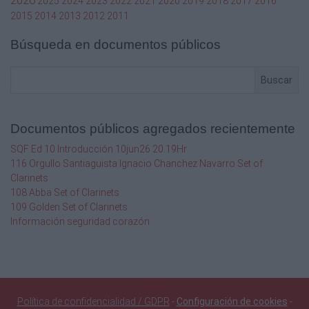
2026
2025
2024
2023
2022
2021
2020
2019
2018
2017
2016
Español
2015
2014
2013
2012
2011
No
Búsqueda en documentos públicos
Si
Buscar
Ingenieria Comercial
Pueden presentarse en las oficinas mas
Documentos públicos agregados recientemente
cercanas de la STSS en el SENAEH con el ID
de la vacante que les Interese para que sean
SQF Ed 10 Introducción 10jun26 20.19Hr
remitidos a las empresas
116 Orgullo Santiaguista Ignacio Chanchez Navarro Set of
Clarinets
Desarrollado Por:Lic. Efrain Salgado
108 Abba Set of Clarinets
109 Golden Set of Clarinets
Pagina:
Información seguridad corazón
Secretaria del Trabajo y Seguridad Social
Informe de Vacantes Disponibles
Descripción del informe:
Fecha:
Política de confidencialidad / GDPR
-
Configuración de cookies
-