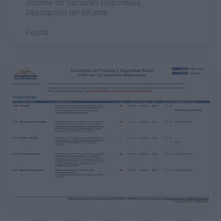
Informe de Vacantes Disponibles
Descripción del informe:
Fecha:
Página 1 de 30
12/03/2012
A continuacion les Presentamos el Listado de
las Vacantes Disponibles que pueden aplicar
o presentarse en las Oficinas del SENAEH
Cualquier Informacion entrar a la pagina
www.empleate.gob.hn o enviar un correo a
empleate_ucpstss@metro-red.hn o
contactanos via
MSN en empleatestss@hotmail.com Tips: En
la Ultima Pagina la Informacion de las plazas
en Canada.
Tegucigalpa
Vac.ID - Nombre Vacante
1646