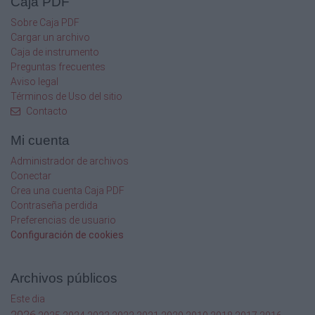
Caja PDF
No
Sobre Caja PDF
Cargar un archivo
No
Caja de instrumento
Preguntas frecuentes
Licenciatura en Letras
Aviso legal
1642
Términos de Uso del sitio
Contacto
Asesor Tecnico Comercial
Mi cuenta
Graduado de Arquitectura o Ingenieria ,ppseer
Administrador de archivos
vehiculo,dinamico proactivo
Conectar
enviar hoja de vida a
Crea una cuenta Caja PDF
lourdesl@grupoluminaria.com Telefono
Contraseña perdida
22368202
Preferencias de usuario
Configuración de cookies
IMF
30 a 80
Archivos públicos
Permanente
Este dia