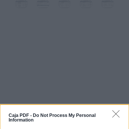
Motoristas
Descripcion Vacante
Sexo
Edad Contratacion
6to Grado como minimo, Experiencia en
manejo de equipo
Pesado.,Licencia de conducir
pesada,Disponibilidad de tiempo,
llamar al telefono 22217560 y enviar su hoja
de vida a
reclutamiento.tegucigalpa@dicenam.com
IMF
IMF
Caja PDF -
Do Not Process My Personal
Information
30 a 45