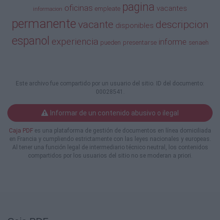
pagina
oficinas
vacantes
empleate
informacion
Asistentes Editoriales
permanente
vacante
descripcion
disponibles
Licenciatura en letras y lenguas con
espanol
experiencia
informe
orientacion a Linguistica
pueden
presentarse
senaeh
,Manejo de Office y project Excelente s en
Ortografia y
Redaccion ;con conocimiento en diseño
Editorial ,Manejo de
Este archivo fue compartido por un usuario del sitio. ID del documento:
Programas de diseño Addobe Illustrator
00028541.
Indesign Capacidad
Analitica ,Trabajar en equipo enviar hoja de
Informar de un contenido abusivo o ilegal
vida a
talentohumano.er@gmail.com
Caja PDF
es una plataforma de gestión de documentos en línea domiciliada
en Francia y cumpliendo estrictamente con las leyes nacionales y europeas.
Al tener una función legal de intermediario técnico neutral, los contenidos
IMF
compartidos por los usuarios del sitio no se moderan a priori.
25 a 80
Permanente
Español