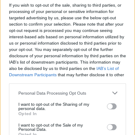
Descargar el documento (PDF)
Permanente
If you wish to opt-out of the sale, sharing to third parties, or
processing of your personal or sensitive information for
ListadoVacantes-Marzo-12-2012.pdf (PDF, 230 KB)
Español
targeted advertising by us, please use the below opt-out
section to confirm your selection. Please note that after your
No
Descargar
opt-out request is processed you may continue seeing
interest-based ads based on personal information utilized by
No
us or personal information disclosed to third parties prior to
your opt-out. You may separately opt-out of the further
18 a 24
disclosure of your personal information by third parties on the
IAB’s list of downstream participants. This information may
Permanente
Comparte el documento
also be disclosed by us to third parties on the
IAB’s List of
Downstream Participants
Español
that may further disclose it to other
third parties.
No
Personal Data Processing Opt Outs
No
I want to opt-out of the Sharing of my
personal data.
25 a 50
Opted In
Enlace a esta página
Permanente
I want to opt-out of the Sale of my
Personal Data.
Opted In