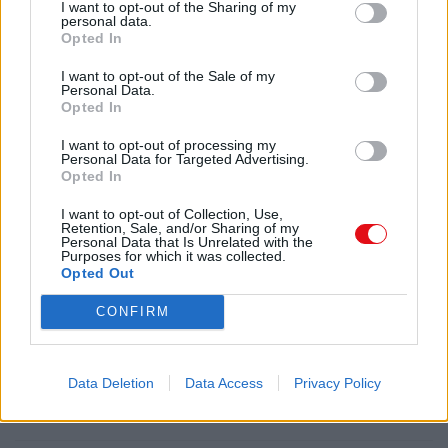
I want to opt-out of the Sharing of my
personal data.
Opted In
I want to opt-out of the Sale of my
Personal Data.
Opted In
I want to opt-out of processing my
Personal Data for Targeted Advertising.
Opted In
Descargar el documento (PDF)
I want to opt-out of Collection, Use,
Retention, Sale, and/or Sharing of my
Personal Data that Is Unrelated with the
ARTÃCULOS VIGENTES.pdf (PDF, 114 KB)
Purposes for which it was collected.
Opted Out
Descargar
CONFIRM
Data Deletion
Data Access
Privacy Policy
Comparte el documento