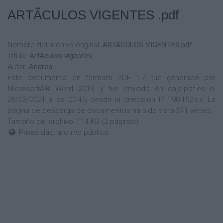
ARTÃCULOS VIGENTES .pdf
Nombre del archivo original:
ARTÃCULOS VIGENTES.pdf
Título:
ArtÃ­culos vigentes
Autor:
Andrea
Este documento en formato PDF 1.7 fue generado por
MicrosoftÂ® Word 2019, y fue enviado en caja-pdf.es el
26/03/2021 a las 00:45, desde la dirección IP 190.152.x.x. La
página de descarga de documentos ha sido vista 541 veces.
Tamaño del archivo: 114 KB (2 páginas).
Privacidad: archivo público