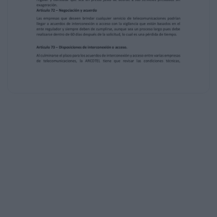
servicios de telecomunicaciones. Sea este
también referente a los beneficios que se
´pueden ofrecer y controlar los precios.
Artículo 71 – Regulación económica de la
interconexión y el acceso
ARCOTEL como regulador esat al cargo de
imponer algunas obligaciones que tengan que
ver en la parte económica como gastos,
cobros e inversión con referente a los
elementos
que se empleen en los proyectos o
empresas. Pues no se fija un precio, pero si
se debe
regular y constatar que sea un precio justo de
acorde a sus servicios prestados sin
exageración.
Artículo 72 – Negociación y acuerdo
Las empresas que deseen brindar cualquier
servicio de telecomunicaciones podrían
llegar a acuerdos de interconexión o acceso
con la vigilancia que están basados en el
ente regulador y siempre deben de cumplirse,
aunque sea un proceso largo pues debe