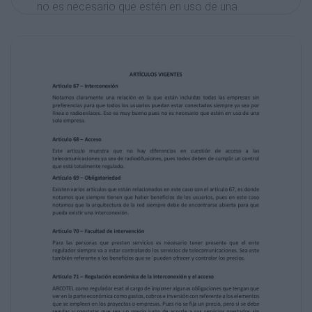
no es necesario que estén en uso de una
sola empresa.
Artículo 68 – Acceso
Este articulo muestra que no hay diferencias
en cuestión de acceso a las
telecomunicaciones ya sea de
radiodifusiones, pues todos deben de cumplir
un control
que está totalmente regulado.
Artículo 69 – Obligatoriedad
Existen varios artículos que están
relacionados en este caso con el artículo 67,
es donde
notamos que siempre tienen que haber
beneficios de los usuarios, pues en este caso
notamos que la arquitectura de la red siempre
debe de encontrarse abierta para que
pueda existir una interconexión.
Artículo 70 – Facultad de intervención
Para las personas que presten servicios es
necesario tener presente que el ente
regulador siempre va a estar controlando los