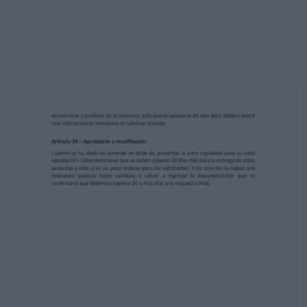
realizarse dentro de 60 días después de la
solicitud, lo cual es una pérdida de tiempo.
Artículo 73 – Disposiciones de interconexión
o acceso.
Al culminarse el plazo para los acuerdos de
interconexión y acceso entre varias
empresas
de telecomunicaciones, la ARCOTEL tiene que
revisar las condiciones técnicas,
económicas y jurídicas de la empresa, esto
puede aplazarse 45 días pero deberá existir
una interconexión inmediata al culminar el
plazo.
Artículo 74 – Aprobación y modificación
Cuando se ha dado un acuerdo se debe de
presentar al ente regulador para su total
aprobación. Cabe mencionar que se deben
esperar 20 días más para la entrega de estos
acuerdos y esto si es un poco tedioso para
los solicitantes. Y en caso de no haber una
respuesta positiva hacer cambios y volver a