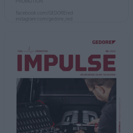
PROMOTION
facebook.com/GEDOREred
instagram.com/gedore_red
VÁLIDO DESDE 01/09 - 31/12/2020
JUEGO DE LLAVES DE
VASO DE 1/2" AUTOUNIVERSAL
JUEGO DE MONTAJE DE
RUEDAS 1/2" 40 - 200 NM
JUEGO DE ALICATES
3 piezas
11 piezas
61 piezas
€ 125,00
+ IVA