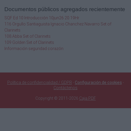
Código
Documentos públicos agregados recientemente
3300370
SQF Ed 10 Introducción 10jun26 20.19Hr
250
116 Orgullo Santiaguista Ignacio Chanchez Navarro Set of
mm
Clarinets
108 Abba Set of Clarinets
320mm
109 Golden Set of Clarinets
Información seguridad corazón
3/8”
N°
R69003061
500g
Política de confidencialidad / GDPR
-
Configuración de cookies
-
Contáctenos
12 V
Copyright © 2011-2026
Caja PDF
8x
125
mm