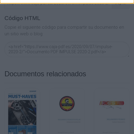
Copiar
››61 herramientas para aflojar y apretar
Código HTML
tornillos, tuercas o incluso bujías en un
Copie el siguiente código para compartir su documento en
solo juego
un sitio web o blog:
03
R6900 3061
JUEGO DE LLAVES DE VASO DE 1/2"
AUTO-UNIVERSAL
Documentos relacionados
€ 125,00
+ IVA
61 piezas