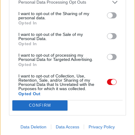
Personal Data Processing Opt Outs
3
Transporte fácil y práctico
I want to opt-out of the Sharing of my
personal data.
Comparte el documento
Opted In
››Ligero, fácil de transportar
I want to opt-out of the Sale of my
Caja de plástico con dispositivos
Personal Data.
de sujeción y cierres fiables
Opted In
2
I want to opt-out of processing my
Personal Data for Targeted Advertising.
Opted In
Carraca de calidad
››Mecánica de precisión de 72 dientes.
I want to opt-out of Collection, Use,
Enlace a esta página
››Angulo de retorno de 5º
Retention, Sale, and/or Sharing of my
Personal Data that Is Unrelated with the
Purposes for which it was collected.
4
Opted Out
Enlace permanente
Aplicación universal
Utilice el enlace permanente a la página de descarga del
CONFIRM
››El kit contiene herramientas y accesorios
documento para compartir su documento en Facebook,
para las aplicaciones más comunes en la
LinkedIn.. O directamente en contacto con el correo
carretera, el coche o el hogar
electrónico, Messenger, Whatsapp, Line..
Data Deletion
Data Access
Privacy Policy
Un equipo extenso