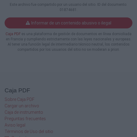
Este archivo fue compartido por un usuario del sitio. ID del documento:
01874681.
››Alicate universal, con mango de dos
componentes para la
transmisión de energía que es fácil de usar.
Informar de un contenido abusivo o ilegal
Caja PDF
es una plataforma de gestión de documentos en línea domiciliada
››Alicates para bombas de agua ajustables en
en Francia y cumpliendo estrictamente con las leyes nacionales y europeas.
7 posiciones,
Al tener una función legal de intermediario técnico neutral, los contenidos
compartidos por los usuarios del sitio no se moderan a priori.
cabeza y articulación brillantemente
rectificadas,
mango de 2 componentes para una suave
transmisión de potencia
››Martillo de montador, cabeza forjada de
acero especial,
Caja PDF
lacado en negro, de acero bonificado
››Juegos de llaves acodadas, 8 piezas para el
Sobre Caja PDF
hexágono y tornillos TX
Cargar un archivo
››Los tornillos y tuercas se pueden reapretar
Caja de instrumento
fácilmente gracias a la
Preguntas frecuentes
carraca reversible de 2 componentes
Aviso legal
conmutable a derecha e izquierda
Términos de Uso del sitio
››Carraca diseñada para una transmisión de