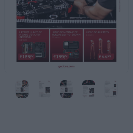
€ 159,00
+ IVA
​​ ​
€ 44,90
+ IVA
GEDORE BEST CHOICE
JUEGO DE LLAVES DE
VASO AUTO 1/2"
R69003061
La solución para todas las aplicaciones