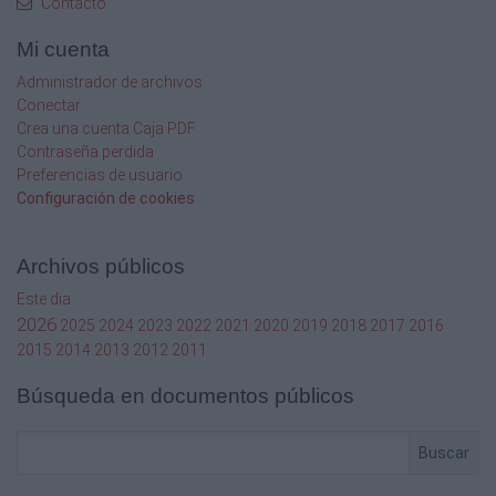
Contacto
fuerza sin esfuerzo y
continua con un ángulo de retorno de solo 5°
Mi cuenta
gracias a sus 72 dientes
››Detector de tensión 3 - 48 V
Administrador de archivos
››Robusta caja de plástico con bisagras de
Conectar
metal y cerradura
Crea una cuenta Caja PDF
››Gracias a su sistema de fijación los vasos se
Contraseña perdida
mantienen ordenados y sujetos
Preferencias de usuario
››Acero al cromo-vanadio, cromado satinado
Configuración de cookies
mate
5x
Archivos públicos
12,5
Este dia
2026
2025
2024
2023
2022
2021
2020
2019
2018
2017
2016
mm
2015
2014
2013
2012
2011
1/2”
Búsqueda en documentos públicos
8x
incl. 1/2”
Buscar
24 V