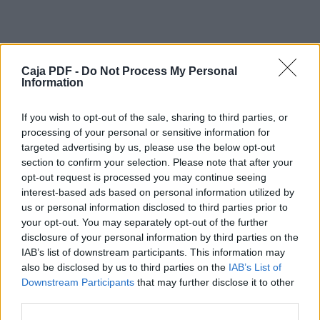
comunes de empernado,
especialmente para las aplicaciones en el
vehículo, así como en el
taller y en la carretera, está al alcance de la
mano.
Caja PDF -
Do Not Process My Personal
Los tornillos, tuercas y también las bujías de la
Information
sección 1/2" pueden
aflojarse y apretarse en condiciones
If you wish to opt-out of the sale, sharing to third parties, or
controladas utilizando las 61 piezas
processing of your personal or sensitive information for
del juego de llaves de vaso rojo GEDORE
targeted advertising by us, please use the below opt-out
R69003061. El trinquete reversible
incluido facilita un trabajo seguro y sin
section to confirm your selection. Please note that after your
esfuerzo gracias a su sofisticado
opt-out request is processed you may continue seeing
mecanismo con 72 dientes y rotación
interest-based ads based on personal information utilized by
integrada a derecha e izquierda,
us or personal information disclosed to third parties prior to
Descargar el documento (PDF)
así como mangos ergonómicos de dos
your opt-out. You may separately opt-out of the further
componentes.
disclosure of your personal information by third parties on the
La caja compartimentada de plástico
IMPULSE 2020-2.pdf (PDF, 3.9 MB)
IAB’s list of downstream participants. This information may
resistente ahorra espacio y
also be disclosed by us to third parties on the
IAB’s List of
peso manteniendo las cosas ordenadas.
Descargar
Downstream Participants
that may further disclose it to other
third parties.
1