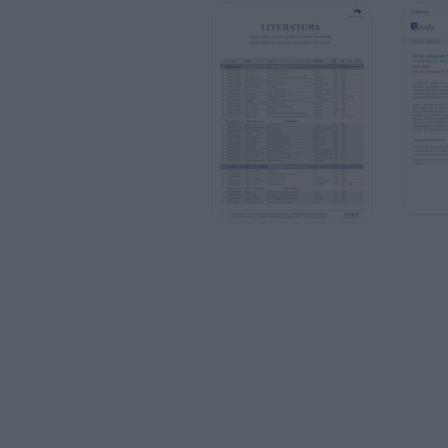
Vuong, Ocean
En la Tierra somos fugazmente grandioso
Vuong, Ocean
En aquest món, per un moment, som gran
Reimpresiones y cambios de precio.
1
2
3
4
5
6
7
8
9
10
11
12
9788494909559
9788483932346
9788417059996