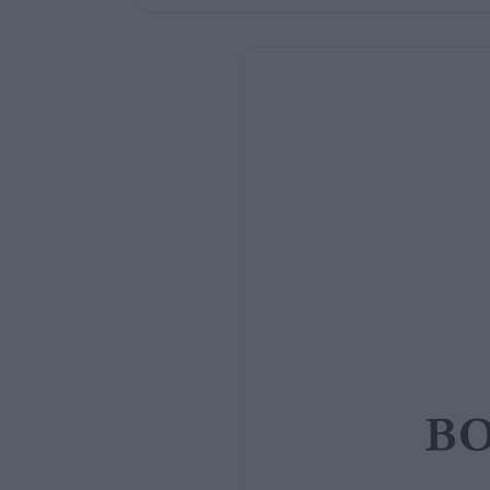
Narrativa, novela gráfica y libro ilustrado
para adultos, poesía y estudios literarios
EAN
AUTOR
TÍTULO
EDITORIAL
2
3
4
5
6
7
8
9
10
11
12