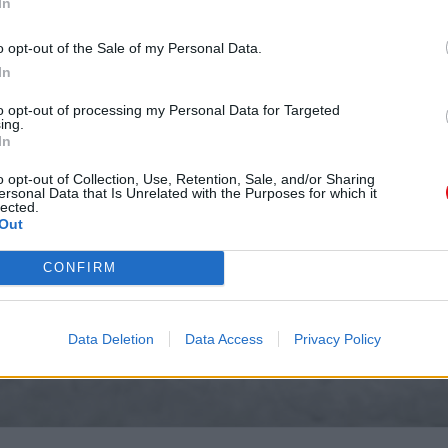
In
o opt-out of the Sale of my Personal Data.
ión
In
to opt-out of processing my Personal Data for Targeted
ing.
In
o opt-out of Collection, Use, Retention, Sale, and/or Sharing
ersonal Data that Is Unrelated with the Purposes for which it
lected.
Out
CONFIRM
Data Deletion
Data Access
Privacy Policy
s
ical