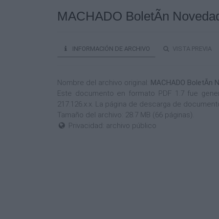
MACHADO BoletÃ­n Novedade
INFORMACIÓN DE ARCHIVO
VISTA PREVIA
Nombre del archivo original:
MACHADO BoletÃ­n N
Este documento en formato PDF 1.7 fue generad
217.126.x.x. La página de descarga de documento
Tamaño del archivo: 28.7 MB (66 páginas).
Privacidad: archivo público