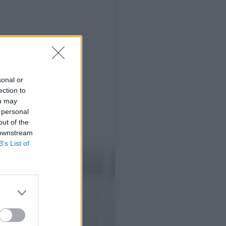
sonal or
ection to
ou may
 personal
out of the
 downstream
B’s List of