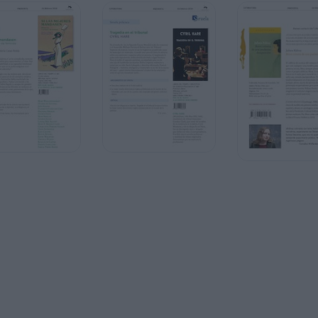
s
diosos