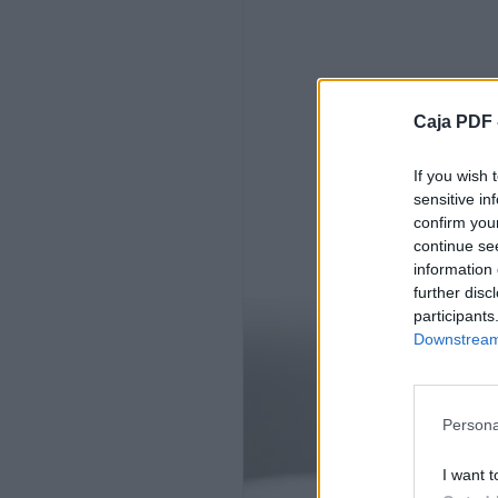
13
14
15
9788417996703
Caja PDF 
9788417996581
9788417902261
9788478134878
If you wish 
9788494949890
sensitive in
9788412110326
confirm you
9788417743475
continue se
9788492543618
information 
9788418022302
further disc
9788412094350
participants
9788494780264
Downstream 
9788433960610
9788433960627
9788433980595
9788433915801
Persona
Varios autores
I want t
Si las mujeres mandasen