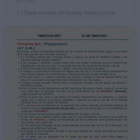
(67 D.M.)
1:1 Shaul, enviado del Mashíaj Yahshua por la
voluntad de Yahweh Elohé, según la promesa
de la vida que hay en el Mashíaj Yahshua;
1:2 a Timotios, amado ben: Vajesed, Rajem y
shalom, de parte de YAHWEH el Abba y del
Mashíaj Yahshua nuestro Maestro.
1:3 Doy gracias a YAHWEH, a quien rindo culto
con limpia conciencia como lo hicieron mis
antepasados, de que sin cesar me acuerdo
de ti en mis oraciones de noche y de día.
1:4 Me he acordado de tus lágrimas y deseo
verte para llenarme de gozo.
1:5 Traigo a la memoria la emunah no fingida
que hay en ti, la cual estuvo primeramente
en tu abuela Loida y en tu ima Eunice, y estoy
convencido de que también en ti.
1:6 Por esta razón, te vuelvo a recordar que
avives y trabajes el don de Yahweh Elohé que
hay en ti y que se te fue trasmitido por la
imposición de mis manos.
1:7 Porque no nos ha dado Yahweh Elohé un