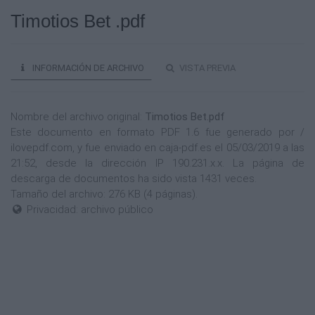
Timotios Bet .pdf
INFORMACIÓN DE ARCHIVO
VISTA PREVIA
Nombre del archivo original:
Timotios Bet.pdf
Este documento en formato PDF 1.6 fue generado por /
ilovepdf.com, y fue enviado en caja-pdf.es el 05/03/2019 a las
21:52, desde la dirección IP 190.231.x.x. La página de
descarga de documentos ha sido vista 1431 veces.
Tamaño del archivo: 276 KB (4 páginas).
Privacidad: archivo público