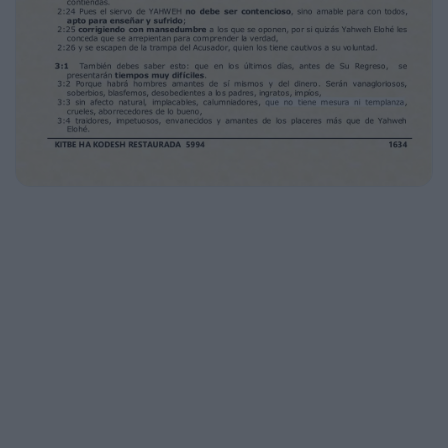
2:1 Tú pues, ben/hijo mío, fortalécete en el
Vajesed que hay en el Mashíaj Yahshua.
2:2 Lo que oíste de parte mía mediante
muchos testigos, encárgaselo a hombres
fieles que
sean idóneos para enseñar también a otros.
2:3 Así que tú, sé partícipe de los sufrimientos
como buen soldado del Mashíaj Yahshua.
2:4 Ninguno en campaña militar se enreda en
los negocios de la vida, a fin de agradar a
aquel que lo alistó como soldado.
2:5 Además, si algún atleta compite, no lo
coronan a menos que compita según las
reglas.
KITBE HA KODESH RESTAURADA 5994
1633
TIMOTIOS BET
2ª DE TIMOTEO