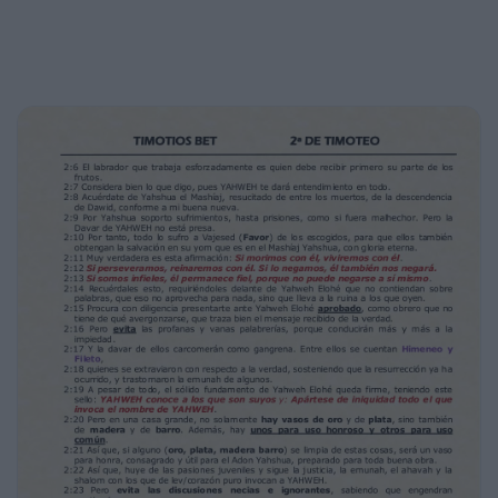
pero no me avergüenzo; porque yo sé a quién
he
creído (A Yahshua), y estoy convencido de
que él es poderoso para guardar lo que me
ha confiado para aquel día.
1:13 Ten presente el modelo de las sanas
palabras que has oído de mí, en la emunah y
el
ahavah en el Mashíaj Yahshua.
1:14 Guarda el buen depósito de todo lo que
has recibido por medio del Ruaj de kadushá
que habita en nosotros.
1:15 Ya sabes que se apartaron de mí todos
los ajim de Asia, entre ellos Figelo y
Hermógenes.
1:16 Que YAHWEH le conceda Rajem a la
casa de Onesíforo, porque muchas veces me
reanimó y no se avergonzó de mis cadenas.
1:17 Más bien, cuando él estuvo en Ro ma,
me buscó solícitamente hasta hallarme.
1:18 YAHWEH le conceda que halle Rajem de
parte de YAHWEH en aquel día. Cuánto nos
ayudó en Éfeso, y tú lo sabes muy bien.