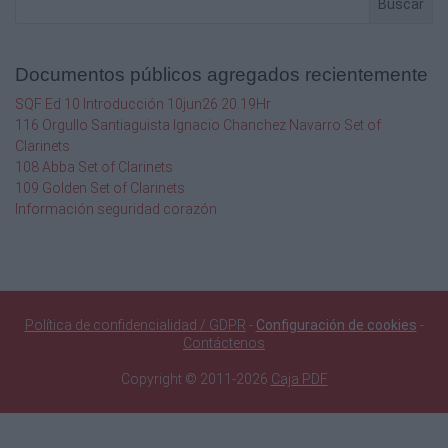
Buscar
Y no sólo a mí, sino también a todos los
que han amado su venida.
KITBE HA KODESH RESTAURADA 5994
Documentos públicos agregados recientemente
1635
SQF Ed 10 Introducción 10jun26 20.19Hr
116 Orgullo Santiaguista Ignacio Chanchez Navarro Set of
TIMOTIOS BET
Clarinets
108 Abba Set of Clarinets
2ª DE TIMOTEO
109 Golden Set of Clarinets
Información seguridad corazón
4:9 Procura venir pronto a verme,
4:10 porque Demas me ha desamparado, por
haber amado el mundo presente, y se fue a
Tesalónica. Crescente fue a Galacia, y Tito a
Dalmacia.
4:11 Sólo Silas está conmigo. Toma a
Política de confidencialidad / GDPR
-
Configuración de cookies
-
Contáctenos
Mardokhay y tráelo contigo, porque me es útil
para el
Copyright © 2011-2026
Caja PDF
servicio.
4:12 A Tíquico lo envié a Éfeso.
4:13 Trae, cuando vengas, el porta
pergaminos que dejé en Troas en casa de