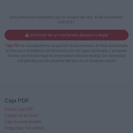
la emunah que esta puesta en el Mashíaj
Yahshua.
3:16 Recuerda siempre que toda la Kitbé
Este archivo fue compartido por un usuario del sitio. ID del documento:
HaKodesh es inspirada por Yahweh y es útil
01873721.
para
la halajá/enseñanza, para la reprensión, para
Informar de un contenido abusivo o ilegal
la corrección, para la instrucción en el
camino de la justicia,
Caja PDF
es una plataforma de gestión de documentos en línea domiciliada
3:17 a fin de que el benei de Yahweh Elohé
en Francia y cumpliendo estrictamente con las leyes nacionales y europeas.
sea maduro espiritualmente, enteramente
Al tener una función legal de intermediario técnico neutral, los contenidos
capacitado para hacer toda buena obra.
compartidos por los usuarios del sitio no se moderan a priori.
4:1 Te requiero delante de Yahweh Elohé y del
Mashíaj Yahshua, quien ha de juzgar a los
vivos y a los muertos, tanto en su
manifestación como en su Maljut:
4:2 Que ANUNCIES la Davar de Yahweh y
mantente dispuesto a tiempo y fuera de
Caja PDF
tiempo
para poder ayudar, para reprender y para
Sobre Caja PDF
exhortar con toda paciencia y enseñanza
Cargar un archivo
verdadera.
Caja de instrumento
4:3 Porque vendrá el tiempo del fin cuando
Preguntas frecuentes
muchos no soportarán la sana doctrina; más