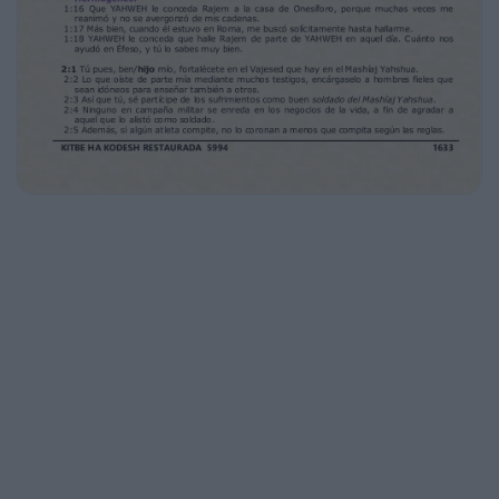
Ruaj de cobardía, sino de poder, de ahavah y
de dominio propio.
1:8 Por lo tanto, no te avergüences de dar
testimonio de nuestro Adon, ni de mí,
prisionero
suyo. Más bien, sé partícipe conmigo de los
sufrimientos por LA BESORAT (Besorat),
según el poder de YAHWEH.
1:9 Fue él quien nos salvó y nos llamó con
kadosh llamamiento, no conforme a nuestras
obras, sino conforme a su propio propósito y
Vajesed, el cual se nos dio en el Mashíaj
Yahshua antes del comienzo del mundo;
1:10 y ahora se ha manifestado por la
aparición de nuestro Salvador, el Mashíaj
Yahshua. El
anuló la muerte (consecuencia del pecado) y
sacó a la luz la vida y la inmortalidad por
medio de la BESORAT,
1:11 de la cual me han puesto como
ANUNCIADOR, enviado y Moreh.
1:12 Por esta razón padezco estas cosas,