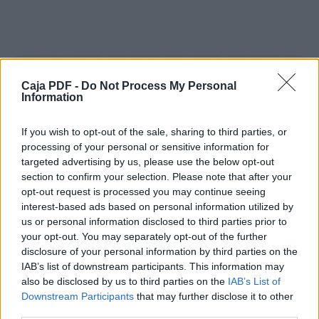
2:6 El labrador que trabaja esforzadamente es
quien debe recibir primero su parte de los
frutos.
2:7 Considera bien lo que digo, pues YAHWEH
te dará entendimiento en todo.
Caja PDF -
Do Not Process My Personal
2:8 Acuérdate de Yahshua el Mashíaj,
Information
resucitado de entre los muertos, de la
descendencia
If you wish to opt-out of the sale, sharing to third parties, or
de Dawid, conforme a mi buena nueva.
processing of your personal or sensitive information for
2:9 Por Yahshua soporto sufrimientos, hasta
targeted advertising by us, please use the below opt-out
prisiones, como si fuera malhechor. Pero la
section to confirm your selection. Please note that after your
Davar de YAHWEH no está presa.
2:10 Por tanto, todo lo sufro a Vajesed
opt-out request is processed you may continue seeing
(Favor) de los escogidos, para que ellos
interest-based ads based on personal information utilized by
también
us or personal information disclosed to third parties prior to
obtengan la salvación en su yom que es en el
your opt-out. You may separately opt-out of the further
Mashíaj Yahshua, con gloria eterna.
disclosure of your personal information by third parties on the
2:11 Muy verdadera es esta afirmación: Si
IAB’s list of downstream participants. This information may
morimos con él, viviremos con él.
also be disclosed by us to third parties on the
IAB’s List of
2:12 Si perseveramos, reinaremos con él. Si lo
Downstream Participants
that may further disclose it to other
negamos, él también nos negará.
third parties.