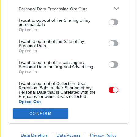
2:13 Si somos infieles, él permanece fiel,
porque no puede negarse a sí mismo.
Personal Data Processing Opt Outs
2:14 Recuérdales esto, requiriéndoles delante
de Yahweh Elohé que no contiendan sobre
I want to opt-out of the Sharing of my
palabras, que eso no aprovecha para nada,
personal data.
Opted In
sino que lleva a la ruina a los que oyen.
2:15 Procura con diligencia presentarte ante
I want to opt-out of the Sale of my
Yahweh Elohé aprobado, como obrero que no
Personal Data.
tiene de qué avergonzarse, que traza bien el
Opted In
mensaje recibido de la verdad.
2:16 Pero evita las profanas y vanas
I want to opt-out of processing my
Personal Data for Targeted Advertising.
palabrerías, porque conducirán más y más a
Opted In
la
impiedad.
I want to opt-out of Collection, Use,
2:17 Y la davar de ellos carcomerán como
Retention, Sale, and/or Sharing of my
gangrena. Entre ellos se cuentan Himeneo y
Personal Data that Is Unrelated with the
Purposes for which it was collected.
Fileto,
Opted Out
2:18 quienes se extraviaron con respecto a la
verdad, sosteniendo que la resurrección ya ha
CONFIRM
ocurrido, y trastornaron la emunah de algunos.
2:19 A pesar de todo, el sólido fundamento de
Yahweh Elohé queda firme, teniendo este
sello: YAHWEH conoce a los que son suyos y:
Data Deletion
Data Access
Privacy Policy