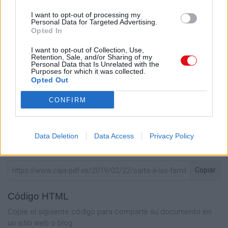
I want to opt-out of processing my
Personal Data for Targeted Advertising.
Opted In
I want to opt-out of Collection, Use,
Retention, Sale, and/or Sharing of my
Personal Data that Is Unrelated with the
Enlace a esta página
Purposes for which it was collected.
Opted Out
Enlace permanente
CONFIRM
Utilice el enlace permanente a la página de descarga del
documento para compartir su documento en Facebook,
LinkedIn.. O directamente en contacto con el correo
Data Deletion
Data Access
Privacy Policy
electrónico, Messenger, Whatsapp, Line..
Copiar
Código HTML
Copie el siguiente código para compartir su documento en
un sitio web o blog: