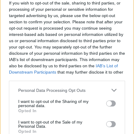
If you wish to opt-out of the sale, sharing to third parties, or
processing of your personal or sensitive information for
targeted advertising by us, please use the below opt-out
section to confirm your selection. Please note that after your
opt-out request is processed you may continue seeing
interest-based ads based on personal information utilized by
us or personal information disclosed to third parties prior to
Descargar el documento (PDF)
your opt-out. You may separately opt-out of the further
disclosure of your personal information by third parties on the
IAB’s list of downstream participants. This information may
CARTA A LAS FAMILIAS, AÑO INTERNACIONAL DE LA
also be disclosed by us to third parties on the
IAB’s List of
FAMILIA- 1994.pdf (PDF, 439 KB)
Downstream Participants
that may further disclose it to other
third parties.
Descargar
Personal Data Processing Opt Outs
I want to opt-out of the Sharing of my
personal data.
Opted In
Comparte el documento
I want to opt-out of the Sale of my
Personal Data.
Opted In