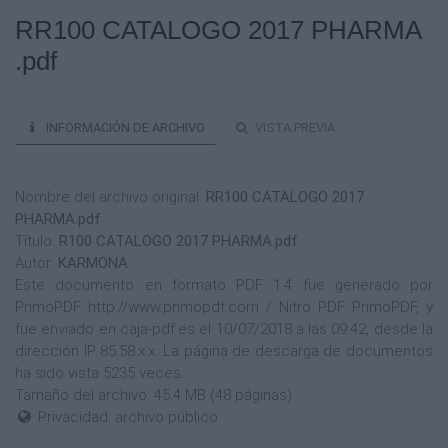
RR100 CATALOGO 2017 PHARMA
.pdf
INFORMACIÓN DE ARCHIVO
VISTA PREVIA
Nombre del archivo original:
RR100 CATALOGO 2017
PHARMA.pdf
Título:
R100 CATALOGO 2017 PHARMA.pdf
Autor:
KARMONA
Este documento en formato PDF 1.4 fue generado por
PrimoPDF http://www.primopdf.com / Nitro PDF PrimoPDF, y
fue enviado en caja-pdf.es el 10/07/2018 a las 09:42, desde la
dirección IP 85.58.x.x. La página de descarga de documentos
ha sido vista 5235 veces.
Tamaño del archivo: 45.4 MB (48 páginas).
Privacidad: archivo público