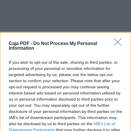
empresas estandarizan sus productos
sin pensar en sus clientes, solo en maximizar
los resultados de sus empresas.
Desde DARLEX nos hemos propuesto
humanizar nuestras relaciones empresariales,
por ello:
•
•
Caja PDF -
Do Not Process My Personal
•
Information
•
•
If you wish to opt-out of the sale, sharing to third parties, or
processing of your personal or sensitive information for
Escucharemos sus necesidades
targeted advertising by us, please use the below opt-out
Evaluaremos las posibilidades
section to confirm your selection. Please note that after your
Les ofreceremos diversas soluciones
opt-out request is processed you may continue seeing
Les apoyaremos en sus proyectos
interest-based ads based on personal information utilized by
Realizaremos un seguimiento del proyecto
us or personal information disclosed to third parties prior to
your opt-out. You may separately opt-out of the further
www.darlexsoluciones.es
disclosure of your personal information by third parties on the
Descargar el documento (PDF)
IAB’s list of downstream participants. This information may
INDICE
also be disclosed by us to third parties on the
IAB’s List of
RR100 CATALOGO 2017 PHARMA.pdf (PDF, 45.4 MB)
S.A.S.
Downstream Participants
that may further disclose it to other