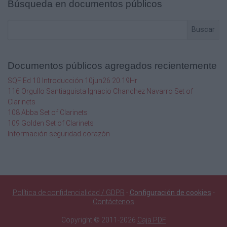
Búsqueda en documentos públicos
Pass box OPCIONES
Buscar
Lamparas rayos UV
Bandeja extraible
Documentos públicos agregados recientemente
Conexión para peroxido de hidrogeno H 2 O 2
SQF Ed 10 Introducción 10jun26 20.19Hr
116 Orgullo Santiaguista Ignacio Chanchez Navarro Set of
Bandeja
Clarinets
108 Abba Set of Clarinets
www.darlexsoluciones.com
109 Golden Set of Clarinets
Información seguridad corazón
Camino rodillos
Manometr o Dif.
3 pag
Política de confidencialidad / GDPR
-
Configuración de cookies
-
S.A.S. Pasamateriales Pass box
Contáctenos
Copyright © 2011-2026
Caja PDF
Descontaminación