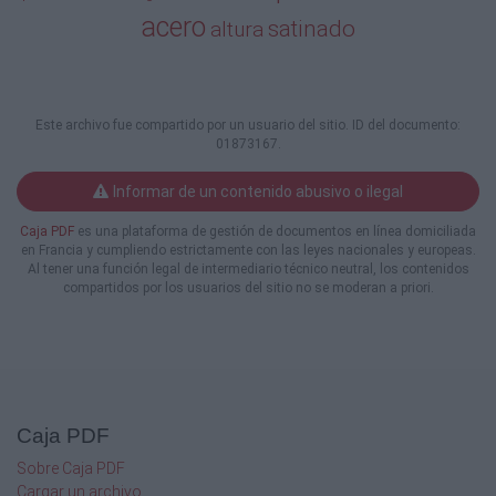
También se adaptan a diferentes tipos de
acero
satinado
altura
esterilización.
www.darlexsoluciones.com
S.A.S. Pasamateriales Pass box
Este archivo fue compartido por un usuario del sitio. ID del documento:
01873167.
Caracteristicas generales
En una instalación de salas blancas deben
considerarse el paso de producto o material
Informar de un contenido abusivo o ilegal
sin que suponga un cambio de de
Caja PDF
es una plataforma de gestión de documentos en línea domiciliada
presión o temperatura entre las distintas
en Francia y cumpliendo estrictamente con las leyes nacionales y europeas.
salas.
Al tener una función legal de intermediario técnico neutral, los contenidos
Los SAS pasamateriales DARLEX permiten la
compartidos por los usuarios del sitio no se moderan a priori.
entrada y salida de materiales a las zonas
clasificadas. Cumplen con las más
estrictas normativas vigentes y los más altos
requisitos en calidad.
DARLEX ofrece diversas tipologías
conceptuales de PASS BOX, de medidas
Caja PDF
variables según modelos.
Fabricados con cámara intermedia aislante
Sobre Caja PDF
en las cuatro caras, con canto redondeado
Cargar un archivo