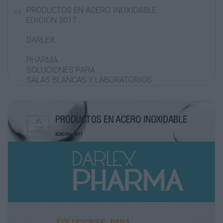
PRODUCTOS EN ACERO INOXIDABLE
EDICION 2017
DARLEX
PHARMA
SOLUCIONES PARA
SALAS BLANCAS Y LABORATORIOS
SIMPLIFICANDO EL RESULTADO
NUESTRA TECNOLOGIA
trabaja para usted
TECNOLOGIA NACIONAL PARA SOLUCIONES
DEFINITIVAS
DARLEX pretende, a través de una política de
servicio exclusivo al cliente, llegar a
cubrir todas las necesidades que se
presentan en el dia a dia y en los proyectos
de
Laboratorios, Centros Farmaceúticos,
Hospitales y colectividades en general.