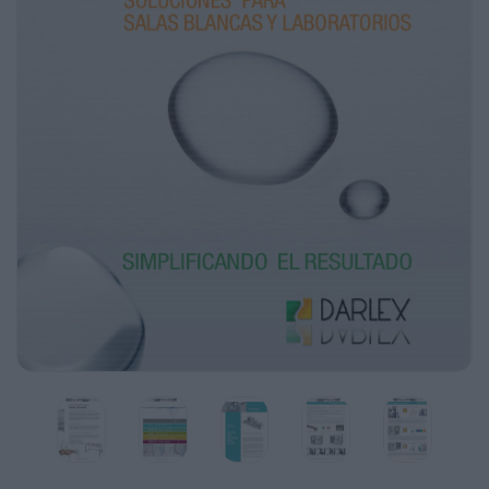
Nuestros diseños han sido especialmente
desarrollados para hacer frente a las
diversas problemáticas que acostumbran a
surgir en las salas blancas, en los vestuarios
de paso, centros productivas, etc..Lugares
donde las exigencias en materia de
higiene y normativas sean estrictas.
LOS CLIENTES, NUESTRO MUNDO
Podemos y queremos ofrecer nuestros
servicios en cualquier laboratorio desde la
honradez y la honestidad, pero tambien desde
la certeza de que nuestra experiencia puede y
debe aportar mucho a los próximos
proyectos que se pongan en
marcha en cualquier lugar.
Siempre con los mismos principios de
servicio exclusivo y personalizado.
EN UN MUNDO GLOBAL SOLUCIONES
PERSONALIZADAS
Desde hace un tiempo hemos visto como las