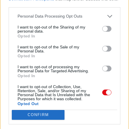
third parties.
PASS BOX
Descargar
Personal Data Processing Opt Outs
MOBILIARIO
I want to opt-out of the Sharing of my
MESAS
personal data.
Opted In
DUCHA DE AIRE
Comparte el documento
I want to opt-out of the Sale of my
MODULAR
Personal Data.
Opted In
ESTANTERIAS
I want to opt-out of processing my
Personal Data for Targeted Advertising.
CARRO DE SERVICIOS
Opted In
1
I want to opt-out of Collection, Use,
Retention, Sale, and/or Sharing of my
2
Personal Data that Is Unrelated with the
3
Purposes for which it was collected.
Enlace a esta página
Opted Out
LAVAMANOS
CONFIRM
Enlace permanente
FREGADEROS VERTEDEROS
Utilice el enlace permanente a la página de descarga del