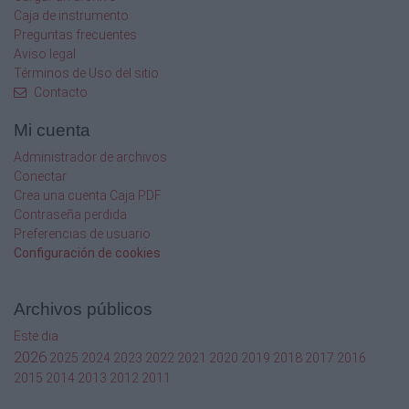
en su interior para facilitar
Caja de instrumento
la limpieza.
Preguntas frecuentes
Posibilidad de incorporar bandeja intermedia
Aviso legal
desmontable.
Términos de Uso del sitio
Las puertas están provistas de un sistema
Contacto
eléctrico o manual para su apertura y
bloqueo, así mismo incorporan una junta
Mi cuenta
de estanqueidad.
El S.A.S. va equipado con un indicador
Administrador de archivos
luminoso de contacto para indicar si las
Conectar
puertas estan abiertas o cerradas.
Crea una cuenta Caja PDF
Los pasamateriales son totalmente
Contraseña perdida
configurables y adaptables a cualquier zona
Preferencias de usuario
quedando perfectamente integrados en la
Configuración de cookies
sala limpia, también existe la opción de aire
ultrafiltrado, consiguiendo una zona interior
con gran clasificación.
Archivos públicos
Junta puerta de silicona
Este dia
2026
2025
2024
2023
2022
2021
2020
2019
2018
2017
2016
Indicadores luminosos
2015
2014
2013
2012
2011
Pantalla de pograma ción