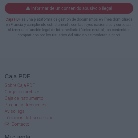
solo
Informar de un contenido abusivo o ilegal
$46/Kg y posee un precio para el mes de agosto de $79
también
Caja PDF
es una plataforma de gestión de documentos en línea domiciliada
es importante, tomar en cuenta aquellos que presentan 
en Francia y cumpliendo estrictamente con las leyes nacionales y europeas.
en esta
Al tener una función legal de intermediario técnico neutral, los contenidos
compartidos por los usuarios del sitio no se moderan a priori.
clasificación; es así que el cloruro de potasio presentó 
$52.760;
mientras que, la Úrea presentó un valor de $51.080 por K
Grafica 1. Precio promedio de fertilizantes agrícolas. Hui
Enero
Caja PDF
Febrero
Sobre Caja PDF
Marzo
Cargar un archivo
Caja de instrumento
Abril
Preguntas frecuentes
Aviso legal
Mayo
Términos de Uso del sitio
Contacto
Junio
Mi cuenta