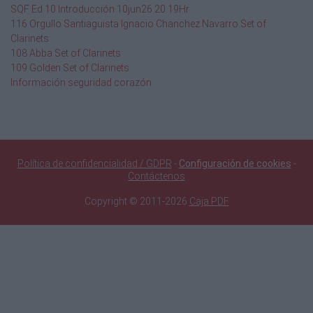
Cloruro de potasio
SQF Ed 10 Introducción 10jun26 20.19Hr
116 Orgullo Santiaguista Ignacio Chanchez Navarro Set of
17-6-18-2 cafetero
Clarinets
108 Abba Set of Clarinets
15-15-15
109 Golden Set of Clarinets
Información seguridad corazón
10-30-10
10-20-20
Wuxal tapa roja
Política de confidencialidad / GDPR
-
Configuración de cookies
-
Wuxal
Contáctenos
Wuxal tapa negra
Copyright © 2011-2026
Caja PDF
Agrimins
Urea 46%
$ 100.000
$ 80.000
$ 60.000