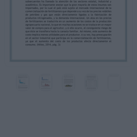
¿Por qué el crecimiento del costo de estos insumos dura
década?,
veamos:
El aumento del costo internacional de estos insumos o
mayor
relevancia en el año 2008 y la constante volatilidad en l
años
subsecuentes ha llamado la atención de los sectores esta
académico. Es importante anotar que la gran mayoría d
son
importados, por lo cual el país está sujeto al mercado in
comercialización de fertilizantes que depende a su vez 
volátiles
de petróleo y gas que están directamente ligados a la f
productos nitrogenados, y la demanda internacional. Un 
de fertilizantes se traduciría en un aumento de los cost
agropecuaria nacional, lo que en muchas ocasiones no 
mayor
valor de compra para el agricultor, y si ello ocurre, el co
de
que éste se transfiera hacia la canasta familiar. Así mi
de