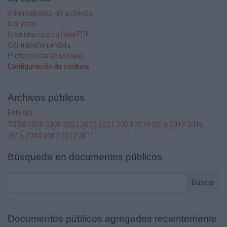
Julio
Administrador de archivos
Conectar
Agosto
Crea una cuenta Caja PDF
Tottal
Contraseña perdida
Preferencias de usuario
Nutrimins
Configuración de cookies
Sulfato de amonio
Archivos públicos
Nutrifoliar completo
Este dia
2026
2025
2024
2023
2022
2021
2020
2019
2018
2017
2016
Klip boro
2015
2014
2013
2012
2011
Humita 15
Búsqueda en documentos públicos
Fosfato diamónico (DAP)
Buscar
Cerostress
Cal dolomita
Documentos públicos agregados recientemente