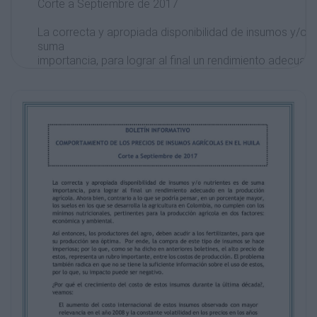
Corte a Septiembre de 2017
La correcta y apropiada disponibilidad de insumos y/o n
suma
importancia, para lograr al final un rendimiento adecuad
agrícola. Ahora bien, contrario a lo que se podría pensar
mayor,
los suelos en los que se desarrolla la agricultura en Co
con los
mínimos nutricionales, pertinentes para la producción ag
factores:
económica y ambiental.
Así entonces, los productores del agro, deben acudir a los
para que
su producción sea óptima. Por ende, la compra de este 
hace
imperiosa; por lo que, como se ha dicho en anteriores bol
precio de
estos, representa un rubro importante, entre los costos 
problema
también radica en que no se tiene la suficiente informac
estos,
por lo que, su impacto puede ser negativo.