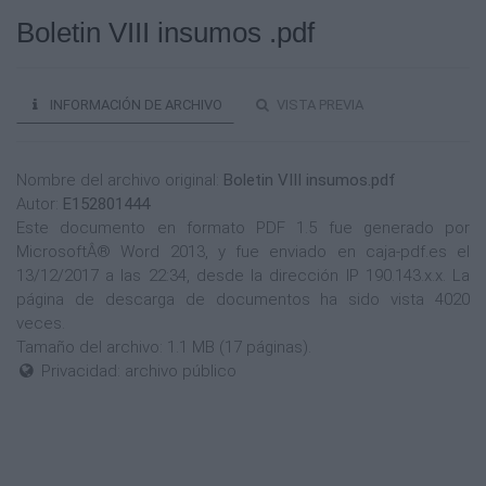
Boletin VIII insumos .pdf
INFORMACIÓN DE ARCHIVO
VISTA PREVIA
Nombre del archivo original:
Boletin VIII insumos.pdf
Autor:
E152801444
Este documento en formato PDF 1.5 fue generado por
MicrosoftÂ® Word 2013, y fue enviado en caja-pdf.es el
13/12/2017 a las 22:34, desde la dirección IP 190.143.x.x. La
página de descarga de documentos ha sido vista 4020
veces.
Tamaño del archivo: 1.1 MB (17 páginas).
Privacidad: archivo público