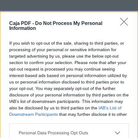
costo implica menos utilidades para el productor. A su v
preocupación
en el sector industrial que participa en la comercialización
ya que el aumento del costo de los productos afecta di
Caja PDF -
Do Not Process My Personal
consumo. (Vélez, 2014, pág. 3)
Information
Por ello, se hace fundamental, la aplicación de política
If you wish to opt-out of the sale, sharing to third parties, or
de
processing of your personal or sensitive information for
subsidios respecto a este tipo de insumos; teniendo en 
targeted advertising by us, please use the below opt-out
país se
section to confirm your selection. Please note that after your
produce una baja cantidad de materias primas para la e
opt-out request is processed you may continue seeing
diferentes
interest-based ads based on personal information utilized by
fertilizantes.
us or personal information disclosed to third parties prior to
Como se puede evidenciar en la gráfica 1, para la prod
Descargar el documento (PDF)
your opt-out. You may separately opt-out of the further
hortaliza,
disclosure of your personal information by third parties on the
como la Lechuga Batavia, la participación de los insu
Boletin VIII insumos.pdf (PDF, 1.1 MB)
producción es bastante elevada:
IAB’s list of downstream participants. This information may
also be disclosed by us to third parties on the
IAB’s List of
Descargar
Grafica 1. Participación de los costos de producción de
Downstream Participants
that may further disclose it to other
por hectárea en Mosquera
third parties.
(Cundinamarca) 2017 (septiembre)
Personal Data Processing Opt Outs