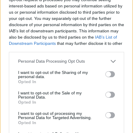
Descargar el documento (PDF)
interest-based ads based on personal information utilized by
us or personal information disclosed to third parties prior to
ToraBora A2.pdf (PDF, 9.1 MB)
your opt-out. You may separately opt-out of the further
disclosure of your personal information by third parties on the
Descargar
IAB’s list of downstream participants. This information may
also be disclosed by us to third parties on the
IAB’s List of
Downstream Participants
that may further disclose it to other
third parties.
Personal Data Processing Opt Outs
Comparte el documento
I want to opt-out of the Sharing of my
personal data.
Opted In
I want to opt-out of the Sale of my
Personal Data.
Opted In
I want to opt-out of processing my
Personal Data for Targeted Advertising.
Enlace a esta página
Opted In