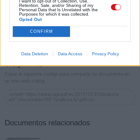
I want to opt-out of Collection, Use,
Enlace permanente
Retention, Sale, and/or Sharing of my
Personal Data that Is Unrelated with the
Utilice el enlace permanente a la página de descarga del
Purposes for which it was collected.
Opted Out
documento para compartir su documento en Facebook,
LinkedIn.. O directamente en contacto con el correo
CONFIRM
electrónico, Messenger, Whatsapp, Line..
Copiar
Data Deletion
Data Access
Privacy Policy
Código HTML
Copie el siguiente código para compartir su documento en
un sitio web o blog:
Documentos relacionados