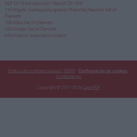
SQF Ed 10 Introducción 10jun26 20.19Hr
116 Orgullo Santiaguista Ignacio Chanchez Navarro Set of
Clarinets
108 Abba Set of Clarinets
109 Golden Set of Clarinets
Información seguridad corazón
Política de confidencialidad / GDPR
-
Configuración de cookies
-
Contáctenos
Copyright © 2011-2026
Caja PDF