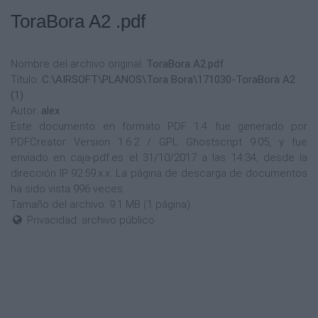
ToraBora A2 .pdf
Nombre del archivo original:
ToraBora A2.pdf
Título:
C:\AIRSOFT\PLANOS\Tora Bora\171030-ToraBora A2
(1)
Autor:
alex
Este documento en formato PDF 1.4 fue generado por
PDFCreator Version 1.6.2 / GPL Ghostscript 9.05, y fue
enviado en caja-pdf.es el 31/10/2017 a las 14:34, desde la
dirección IP 92.59.x.x. La página de descarga de documentos
ha sido vista 996 veces.
Tamaño del archivo: 9.1 MB (1 página).
Privacidad: archivo público