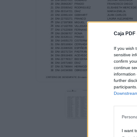
SI
SI
SI
SI
SI
Caja PDF 
SI
SI
SI
If you wish 
SI
sensitive in
SI
confirm you
SI
continue se
SI
information 
SI
further disc
SI
participants
SI
Downstream 
SI
SI
SI
Persona
SI
SI
I want t
SI