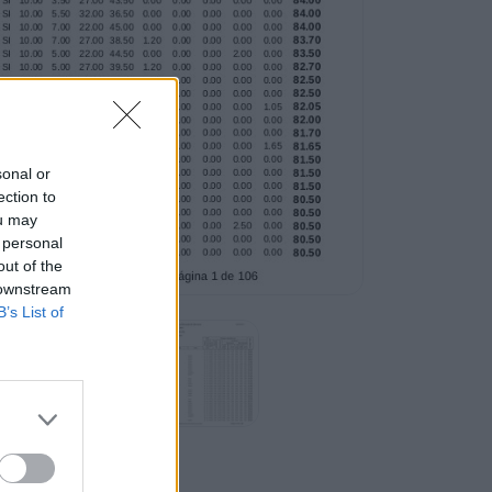
sonal or
ection to
ou may
 personal
out of the
 downstream
B’s List of