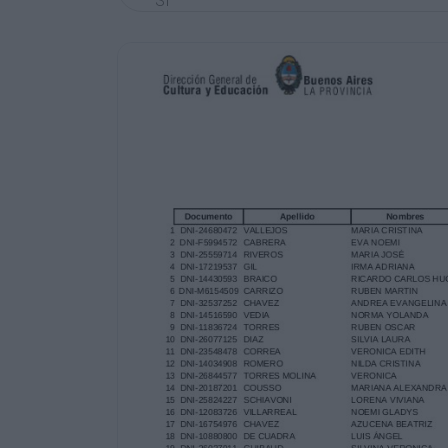
SI
SI
SI
SI
SI
SI
SI
SI
SI
SI
SI
SI
SI
SI
SI
SI
SI
SI
SI
SI
SI
SI
SI