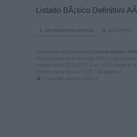
Listado BÃ¡sico Definitivo A
INFORMACIÓN DE ARCHIVO
VISTA PREVIA
Nombre del archivo original:
Listado BÃ¡sico_Defi
Este documento en formato PDF 1.4 fue generado 
caja-pdf.es el 25/05/2017 a las 18:43, desde la 
Tamaño del archivo: 779 KB (106 páginas).
Privacidad: archivo público