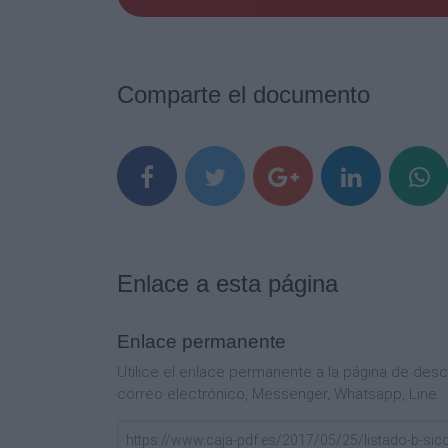
SI
SI
SI
SI
Comparte el documento
SI
SI
SI
SI
SI
10.00
10.00
10.00
10.00
Enlace a esta página
10.00
10.00
10.00
Enlace permanente
10.00
Utilice el enlace permanente a la página de de
10.00
correo electrónico, Messenger, Whatsapp, Line..
10.00
10.00
10.00