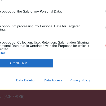
In
o opt-out of the Sale of my Personal Data.
In
to opt-out of processing my Personal Data for Targeted
ing.
In
o opt-out of Collection, Use, Retention, Sale, and/or Sharing
ersonal Data that Is Unrelated with the Purposes for which it
lected.
Out
CONFIRM
Data Deletion
Data Access
Privacy Policy
PDF)
df (PDF, 779 KB)