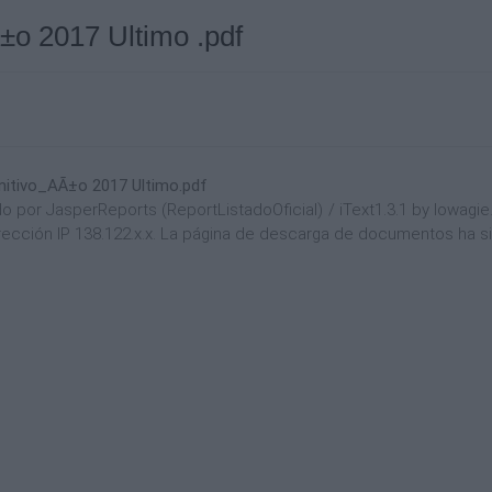
Ã±o 2017 Ultimo .pdf
nitivo_AÃ±o 2017 Ultimo.pdf
por JasperReports (ReportListadoOficial) / iText1.3.1 by lowagie.
dirección IP 138.122.x.x. La página de descarga de documentos ha s