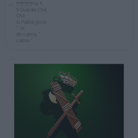
Por ti,
ti Guardia Civil,
Civil
la Patria goza
“…la
de calma…”
calma ”
En A Cañiza, Pontevedra
En Ademuz, Valencia
En Agaete, Las Palmas de G. C.
En Águilas,
Águilas Murcia
En Ajalvir, Madrid
En Albacete (I)
En Albacete (II)