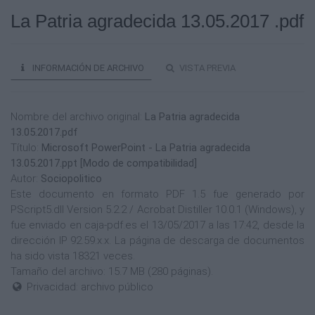
La Patria agradecida 13.05.2017 .pdf
INFORMACIÓN DE ARCHIVO
VISTA PREVIA
Nombre del archivo original:
La Patria agradecida
13.05.2017.pdf
Título:
Microsoft PowerPoint - La Patria agradecida
13.05.2017.ppt [Modo de compatibilidad]
Autor:
Sociopolitico
Este documento en formato PDF 1.5 fue generado por
PScript5.dll Version 5.2.2 / Acrobat Distiller 10.0.1 (Windows), y
fue enviado en caja-pdf.es el 13/05/2017 a las 17:42, desde la
dirección IP 92.59.x.x. La página de descarga de documentos
ha sido vista 18321 veces.
Tamaño del archivo: 15.7 MB (280 páginas).
Privacidad: archivo público