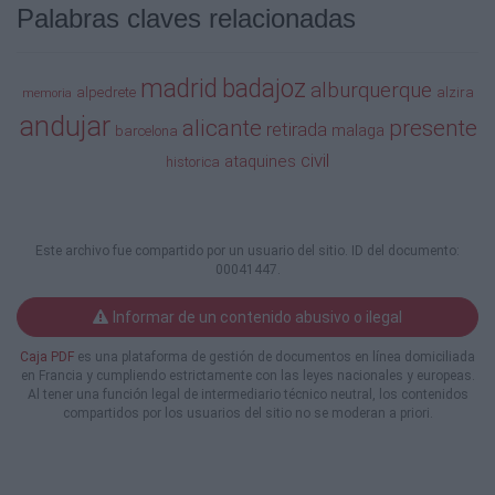
que de
Palabras claves relacionadas
d inmediato
i
di t se lleva
madrid
badajoz
alburquerque
alpedrete
alzira
memoria
ll
andujar
a efecto.
alicante
presente
retirada
malaga
barcelona
f t
civil
ataquines
historica
En Baeza, Jaén
En Barbastro, Huesca
Este archivo fue compartido por un usuario del sitio. ID del documento:
00041447.
En Barcelona (I)
Informar de un contenido abusivo o ilegal
En Barcelona (II)
Caja PDF
es una plataforma de gestión de documentos en línea domiciliada
En el Barranco de Bellver, Castellón
en Francia y cumpliendo estrictamente con las leyes nacionales y europeas.
Al tener una función legal de intermediario técnico neutral, los contenidos
En Bayona, Pontevedra
compartidos por los usuarios del sitio no se moderan a priori.
En Benidorm, Alicante