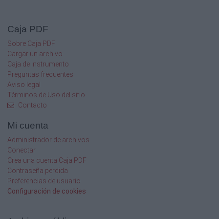
En Boadilla del Monte,, Madrid ((I))
En Boadilla del Monte, Madrid (II)
Caja PDF
En Bogotá, Colombia
Sobre Caja PDF
Cargar un archivo
En Boimorto, La Coruña
Caja de instrumento
Preguntas frecuentes
En Bormujos,
Aviso legal
Bormujos Sevilla
Términos de Uso del sitio
Contacto
Mi cuenta
Administrador de archivos
Conectar
Crea una cuenta Caja PDF
Contraseña perdida
Preferencias de usuario
Configuración de cookies