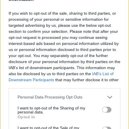
Ciudad
d dR
If you wish to opt-out of the sale, sharing to third parties, or
Reall
Descargar el documento (PDF)
processing of your personal or sensitive information for
targeted advertising by us, please use the below opt-out
En Andújar,
section to confirm your selection. Please note that after your
La Patria agradecida 13.05.2017.pdf (PDF, 15.7 MB)
Andújar Jaén (I)
opt-out request is processed you may continue seeing
interest-based ads based on personal information utilized by
En Andújar,
Descargar
us or personal information disclosed to third parties prior to
Andújar Jaén (I
your opt-out. You may separately opt-out of the further
(I, detalle)
disclosure of your personal information by third parties on the
En Andújar, Jaén (II)
IAB’s list of downstream participants. This information may
also be disclosed by us to third parties on the
IAB’s List of
En Andújar, Jaén (III)
Comparte el documento
Downstream Participants
that may further disclose it to other
third parties.
En Andújar, Jaén (IV)
Personal Data Processing Opt Outs
En Andújar, Jaén (V)
I want to opt-out of the Sharing of my
personal data.
En Andújar, Jaén (VI)
Opted In
En Andújar, Jaén (VII)
I want to opt-out of the Sale of my