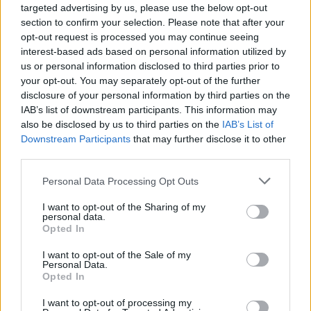
targeted advertising by us, please use the below opt-out
section to confirm your selection. Please note that after your
opt-out request is processed you may continue seeing
interest-based ads based on personal information utilized by
us or personal information disclosed to third parties prior to
your opt-out. You may separately opt-out of the further
disclosure of your personal information by third parties on the
IAB’s list of downstream participants. This information may
Cal Cego Total immersion in English PDF
365 KB, 1 página
also be disclosed by us to third parties on the
IAB’s List of
Che Guevara Energy Drink Tour de Corse 2017 Entry List FIA
Downstream Participants
that may further disclose it to other
Approved
147 KB, 3 páginas
third parties.
ORD AMBIENTE
151 KB, 18 páginas
ORD. APUESTAS LICITAS
38 KB, 5 páginas
Personal Data Processing Opt Outs
ORD. CEMENTERIO
73 KB, 14 páginas
I want to opt-out of the Sharing of my
ORD. CONVIVENCIA Y COMPORTAMIENTO CIUDADANO.2015
259
personal data.
KB, 19 páginas
Opted In
ORD. DE CONSTRUCCION
432 KB, 59 páginas
ORD. DE PROTECCIÃ“N CILVIL
147 KB, 10 páginas
I want to opt-out of the Sale of my
Personal Data.
ORD. DE REFORMA GENERAL DE LA HACIENDA PÃšBLICA
Opted In
MUNICIPAL
389 KB, 26 páginas
ORD. DE RFOR. PARCIAL A LA ORD. SOBRE DISPOSICIÃ“N FINAL
I want to opt-out of processing my