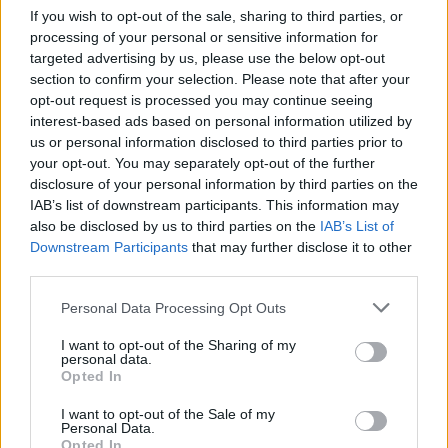
Descargar el documento (PDF)
If you wish to opt-out of the sale, sharing to third parties, or
PR
processing of your personal or sensitive information for
Catalogo-regalos.pdf (PDF, 34 MB)
targeted advertising by us, please use the below opt-out
E
section to confirm your selection. Please note that after your
Descargar
opt-out request is processed you may continue seeing
OS
interest-based ads based on personal information utilized by
us or personal information disclosed to third parties prior to
7
your opt-out. You may separately opt-out of the further
R I S 199
disclosure of your personal information by third parties on the
PA
IAB’s list of downstream participants. This information may
Comparte el documento
also be disclosed by us to third parties on the
IAB’s List of
0
Downstream Participants
that may further disclose it to other
third parties.
PR IM
Personal Data Processing Opt Outs
TE M
I want to opt-out of the Sharing of my
81$9:"";*&lt;=
personal data.
-..
Opted In
Enlace a esta página
!"#$%&amp;'%()%*+&amp;#%
I want to opt-out of the Sale of my
%%%%%%%%%%%%%%%%%%%%%),%&amp;-
Personal Data.
Opted In