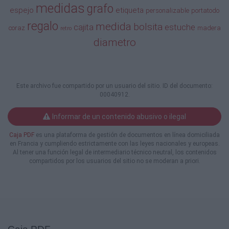
2154
medidas
grafo
espejo
etiqueta
personalizable
portatodo
BÁLSAMO LABIAL MUFFINS
Medidas: 4 x 2,5 cm
regalo
medida
bolsita
cajita
estuche
coraz
madera
retro
diametro
9235
CAJA DETALLES (PERFECTA PARA
BÁLSAMOS LABIALES)
Medidas: 5,5 x 5,5 x 5,1 cm
No incluye lazo ni bálsamo
Este archivo fue compartido por un usuario del sitio. ID del documento:
00040912.
5
Informar de un contenido abusivo o ilegal
2714
PERFUME CORAZÓN
Caja PDF
es una plataforma de gestión de documentos en línea domiciliada
en Francia y cumpliendo estrictamente con las leyes nacionales y europeas.
Al tener una función legal de intermediario técnico neutral, los contenidos
Medidas: 9,5 x 9 cm
compartidos por los usuarios del sitio no se moderan a priori.
Medidas caja: 10,5 x 10,5 cm
2651
LIBRETA NOTAS PVC “POSTALE”
CON BOLÍGRAFO
Medidas: 10 x 13,5 x 1 cm / 56 hojas