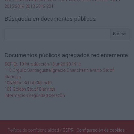
LÁPIZ “KITCHEN”
2015
2014
2013
2012
2011
!
Búsqueda en documentos públicos
Medidas: 12 x 12,8 cm
Buscar
3 diseños surtidos - 80 Hojas
Medidas: 9,8 x 20 cm
Documentos públicos agregados recientemente
"#$%&amp;
SQF Ed 10 Introducción 10jun26 20.19Hr
2678 SUR
116 Orgullo Santiaguista Ignacio Chanchez Navarro Set of
BLOC DE NOTAS CON BOLÍGRAFO
Clarinets
“BUTTERFLY”
108 Abba Set of Clarinets
3 diseños surtidos - 80 hojas
109 Golden Set of Clarinets
Medidas: 8,7 x 11,7 cm
Información seguridad corazón
2686
BLOC DE NOTAS
“ESTAMPADO FLORAL-RETRO”
2679 SUR
LIBRETA TAPA DURA CON
Política de confidencialidad / GDPR
-
Configuración de cookies
-