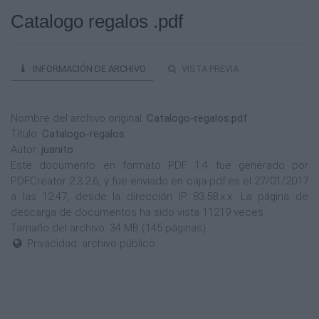
Catalogo regalos .pdf
INFORMACIÓN DE ARCHIVO
VISTA PREVIA
Nombre del archivo original:
Catalogo-regalos.pdf
Título:
Catalogo-regalos
Autor:
juanito
Este documento en formato PDF 1.4 fue generado por
PDFCreator 2.3.2.6, y fue enviado en caja-pdf.es el 27/01/2017
a las 12:47, desde la dirección IP 83.58.x.x. La página de
descarga de documentos ha sido vista 11219 veces.
Tamaño del archivo: 34 MB (145 páginas).
Privacidad: archivo público