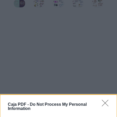
"?956?6&lt;)"%&amp;
5
,@'
P
T OF F I C
17 30
13 05
1957
UE
TH
JU
NE
AG
Caja PDF -
Do Not Process My Personal
Information
17