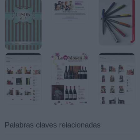
2155
BÁLSAMO LABIAL BÚHO
!
Medidas: 3,5 x 3,5 cm
"#$%&amp;
2156
BÁLSAMO LABIAL
“EMOTICONOS”
2150
BÁLSAMO LABIAL
DONUT
Medidas: 3,7 cm
Palabras claves relacionadas
Medidas: 5 x 2 cm