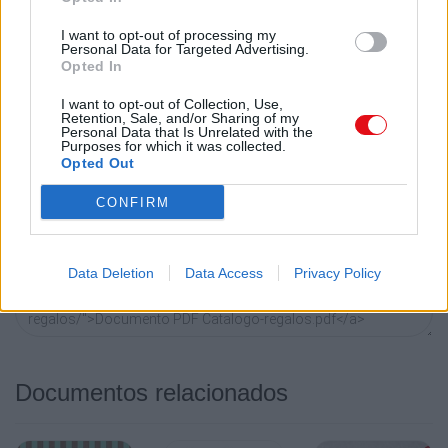
#%.#/#%,+%+012&amp;#/!
Enlace permanente
I want to opt-out of processing my
0
Utilice el enlace permanente a la página de descarga del
Personal Data for Targeted Advertising.
documento para compartir su documento en Facebook,
Opted In
$1)2
LinkedIn.. O directamente en contacto con el correo
&amp;
I want to opt-out of Collection, Use,
electrónico, Messenger, Whatsapp, Line..
Retention, Sale, and/or Sharing of my
-/,
Personal Data that Is Unrelated with the
Purposes for which it was collected.
Copiar
3
Opted Out
)5
CONFIRM
Código HTML
()56)&amp;
Copie el siguiente código para compartir su documento en
-4/
un sitio web o blog:
Data Deletion
Data Access
Privacy Policy
PS
&gt;*%";
2017
2151
Documentos relacionados
BÁLSAMO LABIAL
PASTELITO “CUPCAKE”
Medidas: 4 cm diámetro