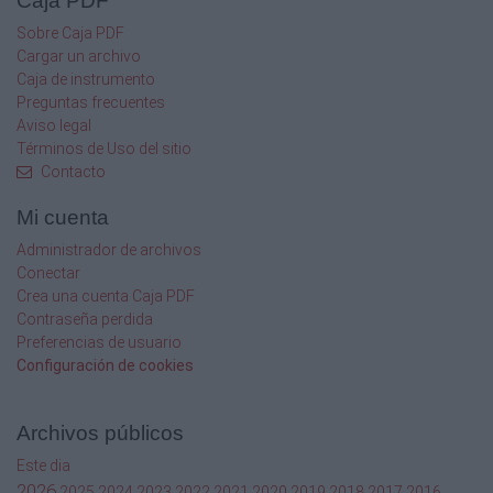
Caja PDF
!
Sobre Caja PDF
Cargar un archivo
"#$%&amp;
Caja de instrumento
Preguntas frecuentes
4673
Aviso legal
PERFUME RELOJ MAN
Términos de Uso del sitio
Medidas: 6 x 9,5 cm
Contacto
Medidas caja: 10,5 x 7,5 cm
Mi cuenta
2685
LIBRETA NOTAS PVC
Administrador de archivos
“MOUSTACHE”
Conectar
Medidas: 10 x 13,5 x 1 cm / 56 hojas
Crea una cuenta Caja PDF
Contraseña perdida
7
Preferencias de usuario
Configuración de cookies
2650
LIBRETA NOTAS
DISEÑO “TRAVEL”
Archivos públicos
2677 SUR
Este dia
LIBRETA CON IMÁN Y
2026
2025
2024
2023
2022
2021
2020
2019
2018
2017
2016