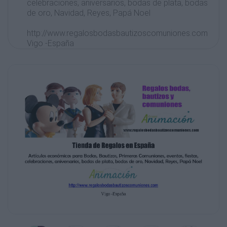
celebraciones, aniversarios, bodas de plata, bodas
de oro, Navidad, Reyes, Papá Noel
http://www.regalosbodasbautizoscomuniones.com
Vigo -España
A&lt;#*86
!
!
$()*+"%&amp;
,-.
"#$%&amp;
'
!"#$
"?(&lt;*"&lt;6%&amp;
,./