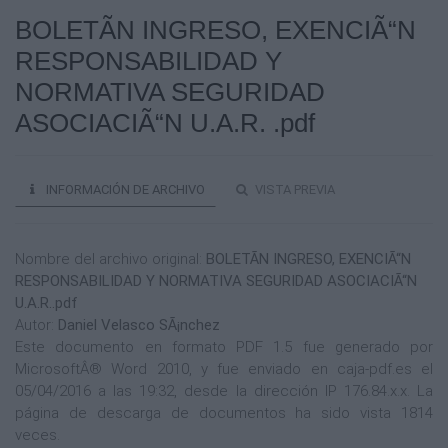
BOLETÃN INGRESO, EXENCIÃ“N
RESPONSABILIDAD Y
NORMATIVA SEGURIDAD
ASOCIACIÃ“N U.A.R. .pdf
INFORMACIÓN DE ARCHIVO
VISTA PREVIA
Nombre del archivo original:
BOLETÃN INGRESO, EXENCIÃ“N
RESPONSABILIDAD Y NORMATIVA SEGURIDAD ASOCIACIÃ“N
U.A.R..pdf
Autor:
Daniel Velasco SÃ¡nchez
Este documento en formato PDF 1.5 fue generado por
MicrosoftÂ® Word 2010, y fue enviado en caja-pdf.es el
05/04/2016 a las 19:32, desde la dirección IP 176.84.x.x. La
página de descarga de documentos ha sido vista 1814
veces.