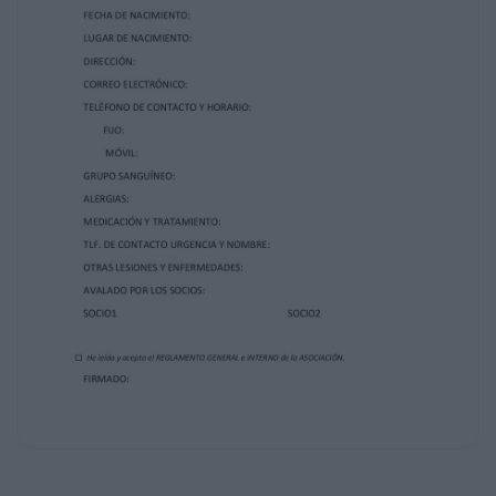
SOCIO2
He leído y acepto el REGLAMENTO GENERAL
e INTERNO de la ASOCIACIÓN.
FIRMADO:
ASOCIACIÓN GRANADINA 501 AIRBORNE
DOCUMENTO DE EXENSIÓN
DE RESPONSABILIDAD
D.
mayor de edad,
con D.N.I:
en calidad de SIMPATIZANTE de la
Asociación
Granadina 501 Airborne, manifiesta:
Haber sido informado de las características
de este Deporte así como sus
riesgos, de la misma forma afirma haber sido
debidamente informado de las