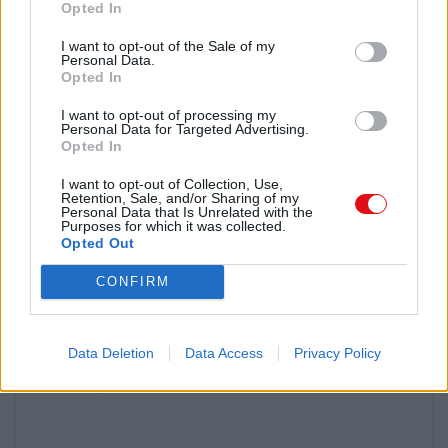
práctica de este Deporte.
Opted In
El abajo firmante declara haber recibido y
I want to opt-out of the Sale of my
Personal Data.
estar al corriente de las Normas de
Opted In
Seguridad de esta Asociación por lo que
cualquier acto o acción que se realice
I want to opt-out of processing my
por no llevar a cabo las anteriores Normas
Personal Data for Targeted Advertising.
será de su responsabilidad.
Opted In
FIRMADO:
I want to opt-out of Collection, Use,
Retention, Sale, and/or Sharing of my
Personal Data that Is Unrelated with the
Purposes for which it was collected.
Opted Out
CONFIRM
Data Deletion
Data Access
Privacy Policy