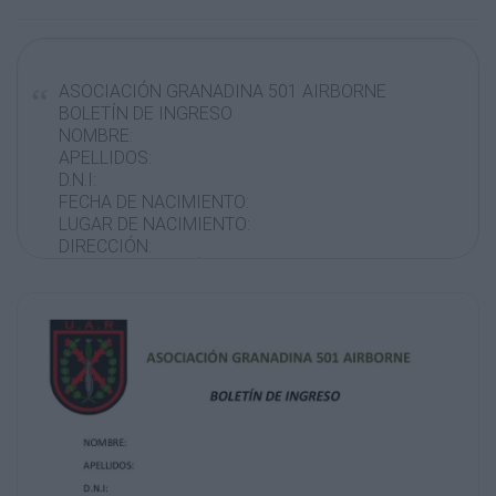
ASOCIACIÓN GRANADINA 501 AIRBORNE
BOLETÍN DE INGRESO
NOMBRE:
APELLIDOS:
D.N.I:
FECHA DE NACIMIENTO:
LUGAR DE NACIMIENTO:
DIRECCIÓN:
CORREO ELECTRÓNICO:
TELÉFONO DE CONTACTO Y HORARIO:
FIJO:
MÓVIL:
GRUPO SANGUÍNEO:
ALERGIAS:
MEDICACIÓN Y TRATAMIENTO:
TLF. DE CONTACTO URGENCIA Y NOMBRE:
OTRAS LESIONES Y ENFERMEDADES:
AVALADO POR LOS SOCIOS:
SOCIO1