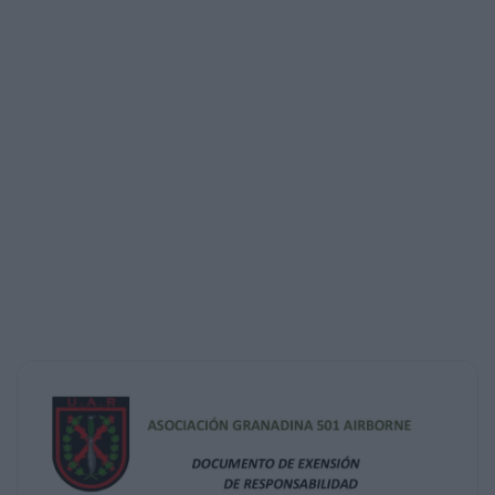
medidas de seguridad y de los
comportamientos que se ha de llevar para la
práctica de este Deporte.
Por lo tanto el abajo firmante renuncia a
interponer a la Asociación o a alguno
de sus Miembros, Simpatizantes o Junta
Directiva cualquier tipo de reclamación,
denuncia o exigencia de responsabilidades
Morales, Psíquicas o de daño Físico,
durante o en la preparación de este Deporte,
extendiéndose esta exención de
responsabilidades al trayecto que se realice
desde el Domicilio del jugador hasta
el Campo de juego y su regreso.
Entendiéndose de esa manera que solo el
abajo firmante es el único
responsable de lo que le ocurra, ya sea de
manera fortuita o como consecuencia
de cualquier incidente que se de en el
transcurso de la Partida programada por
la Asociación para la práctica de este
Deporte.
Así mismo, declara estar APTO FÍSICAMENTE