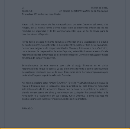
y NO PADECER ninguna minusvalía
Física o Psíquica que le incapacite para la
práctica de este Deporte habiendo
sido informado de los esfuerzos físicos que
derivan de la práctica del mismo,
siendo consecuente de ellos y eximiendo de
cualquier Responsabilidad a la
Asociación o a cualquiera de sus Socios,
Junta Directiva o Simpatizantes de
posibles daños de cualquier índole ocurridos
con su práctica.
FIRMADO:
ASOCIACIÓN GRANADINA 501 AIRBORNE
NORMATIVA DE SEGURIDAD
La Asociación Granadina 501 Airborne,
informa a sus socios y
simpatizantes de las siguientes Normas de
Seguridad que se han de llevar a cabo
durante la práctica de este Deporte