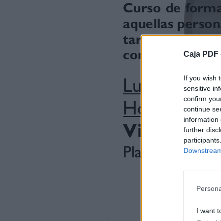
Caja PDF 
If you wish 
sensitive in
confirm you
continue se
information 
further disc
participants
Downstream 
Persona
I want t