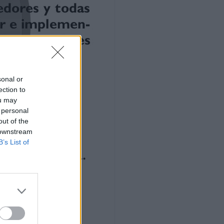
sonal or
ection to
ou may
 personal
out of the
 downstream
B’s List of