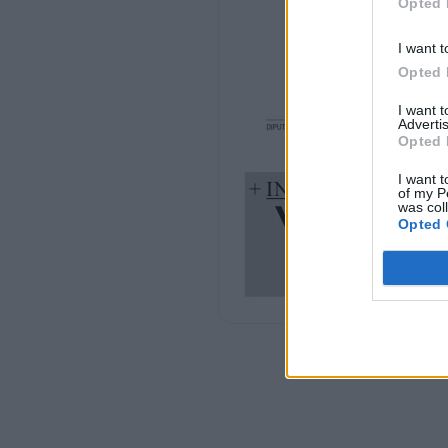
Opted 
I want t
Opted 
I want 
Advertis
Opted 
I want t
of my P
was col
Opted 