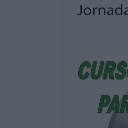
Vivero de Empresas, C/Calvo Sotelo, 2 Te
direccionviveroempresas@laroda.es