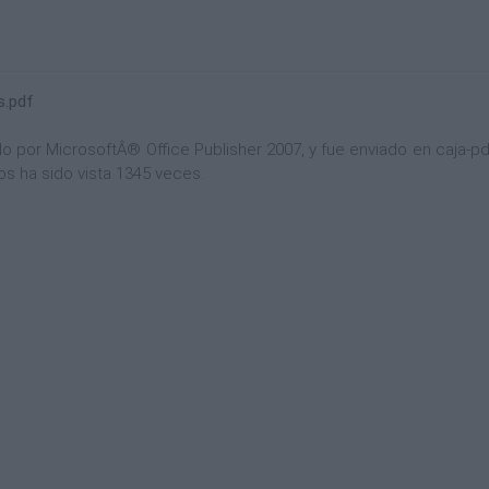
s.pdf
por MicrosoftÂ® Office Publisher 2007, y fue enviado en caja-pdf.
os ha sido vista 1345 veces.