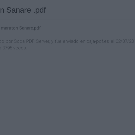
on Sanare .pdf
on maraton Sanare.pdf
por Soda PDF Server, y fue enviado en caja-pdf.es el 02/07/2014 a
a 3795 veces.