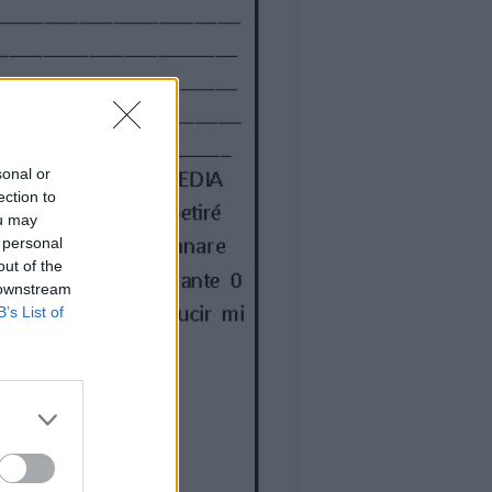
sonal or
ection to
ou may
 personal
out of the
 downstream
B’s List of