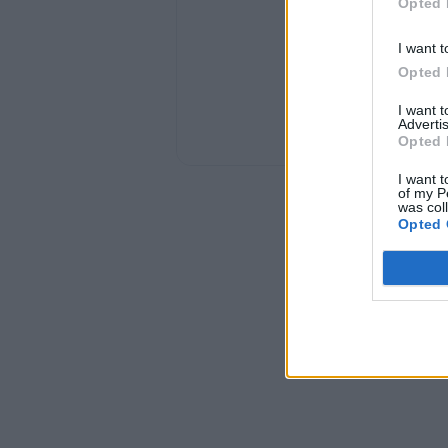
Opted 
I want t
Opted 
I want 
Advertis
Opted 
I want t
of my P
was col
Opted 