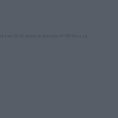
 las 05:19, desde la dirección IP 190.39.x.x. La