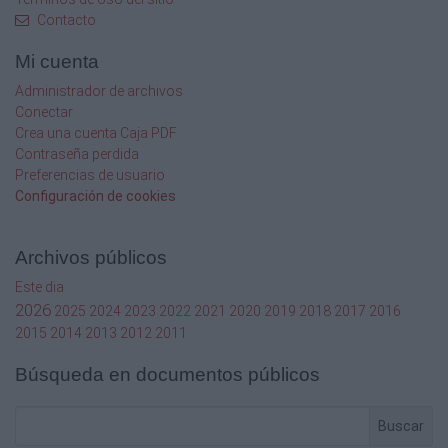

Contacto

Mi cuenta

Administrador de archivos
Conectar

Crea una cuenta Caja PDF
Contraseña perdida
4)
Preferencias de usuario
Configuración de cookies


Archivos públicos
Este dia

2026
2025
2024
2023
2022
2021
2020
2019
2018
2017
2016

2015
2014
2013
2012
2011

Búsqueda en documentos públicos
5)
Buscar