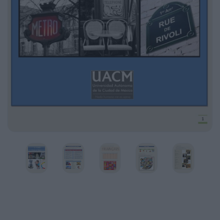
L’autre langue des relations internationales
Le français est langue officielle à l’ONU, dans
l’Union européenne, à l’UNESCO…
2
Une langue pour trouver un emploi
La connaissance du français ouvre les
portes de beaucoup d’entreprises.
7
Une langue pour s’ouvrir sur le monde
Le français est une des langues les plus
présentes sur Internet.
3
Une langue de culture
Le français est utilisé internationalement
pour la cuisine, la mode, le théâtre…