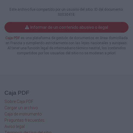

Este archivo fue compartido por un usuario del sitio. ID del documento:
00030418.

Informar de un contenido abusivo o ilegal

Caja PDF
es una plataforma de gestión de documentos en línea domiciliada
2)
en Francia y cumpliendo estrictamente con las leyes nacionales y europeas.
Al tener una función legal de intermediario técnico neutral, los contenidos

compartidos por los usuarios del sitio no se moderan a priori.



Caja PDF

Sobre Caja PDF
Cargar un archivo
3)
Caja de instrumento
Preguntas frecuentes

Aviso legal
Términos de Uso del sitio