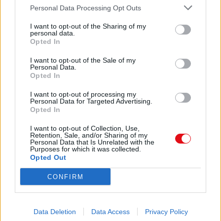
10
Personal Data Processing Opt Outs
On peut très vite atteindre un niveau
I want to opt-out of the Sharing of my
permettant de communiquer en français.
personal data.
Opted In
Comparte el documento
La langue de l’amour et de l’esprit
Apprendre le français, c’est le
I want to opt-out of the Sale of my
Personal Data.
d’apprendre une langue belle et riche.
Opted In
plaisir
I want to opt-out of processing my
Personal Data for Targeted Advertising.
Act.2. Que connaissez-vous sur la France ?
Opted In
Ça vous dit quoi la France ?
I want to opt-out of Collection, Use,
Enlace a esta página
Retention, Sale, and/or Sharing of my

Personal Data that Is Unrelated with the

Purposes for which it was collected.
Opted Out

Enlace permanente

CONFIRM

Utilice el enlace permanente a la página de descarga del

documento para compartir su documento en Facebook,

LinkedIn.. O directamente en contacto con el correo

Data Deletion
Data Access
Privacy Policy
electrónico, Messenger, Whatsapp, Line..
