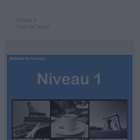
1
Unité 0
Point de Départ
2
Ça vous dit quoi la France et le Français ?
Act.1. Lisez le texte ci-dessous et dites pour quelle rais
apprenez le français.
J’apprends le français parce que c’est la langue de l’amo
l’esprit.
10 raisons pour apprendre le français
1
Une langue parlée dans le monde entier
Plus de 200 millions de personnes parlent
français sur les cinq continents.
6