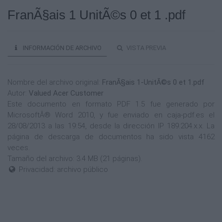
FranÃ§ais 1 UnitÃ©s 0 et 1 .pdf
INFORMACIÓN DE ARCHIVO
VISTA PREVIA
Nombre del archivo original:
FranÃ§ais 1-UnitÃ©s 0 et 1.pdf
Autor:
Valued Acer Customer
Este documento en formato PDF 1.5 fue generado por
MicrosoftÂ® Word 2010, y fue enviado en caja-pdf.es el
28/08/2013 a las 19:54, desde la dirección IP 189.204.x.x. La
página de descarga de documentos ha sido vista 4162
veces.
Tamaño del archivo: 3.4 MB (21 páginas).
Privacidad: archivo público