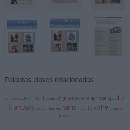
3
Act.3. Chassez l’intrus ! Dans quel pays on ne parle pas
Act.4. Reconnaissez-vous le français ? Écoutez les phra
identifiez la langue parlée.
français
espagnol
anglais
portugais
Palabras claves relacionadas
Italien
comment
quelle
vingt
telephone
adresse
quand
langue
1)
francais
paris
votre
habite
bonjour
numero
prenom

france
