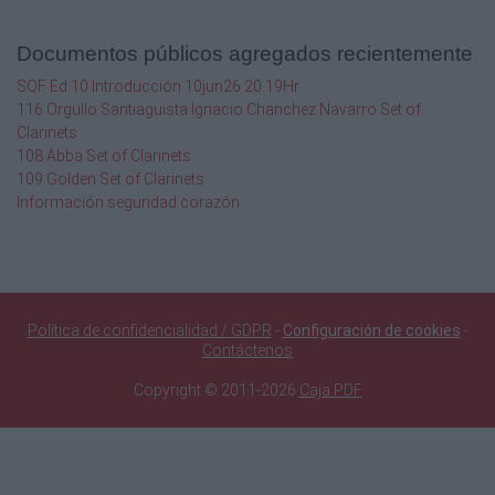


Documentos públicos agregados recientemente
SQF Ed 10 Introducción 10jun26 20.19Hr

116 Orgullo Santiaguista Ignacio Chanchez Navarro Set of

Clarinets
108 Abba Set of Clarinets

109 Golden Set of Clarinets
Información seguridad corazón
6)


Política de confidencialidad / GDPR
-
Configuración de cookies
-
Contáctenos

Copyright © 2011-2026
Caja PDF


Act.5. Parmi ces expressions, lesquelles vous connaisse