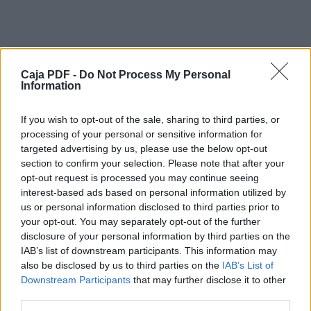
8
Une langue agréable à apprendre
4
Caja PDF -
Do Not Process My Personal
Information
Une langue pour voyager
Le France est le pays le plus visité au
monde.
If you wish to opt-out of the sale, sharing to third parties, or
processing of your personal or sensitive information for
9
targeted advertising by us, please use the below opt-out
section to confirm your selection. Please note that after your
Un outil pour apprendre d’autres langues
opt-out request is processed you may continue seeing
Apprendre français aide à apprendre d’autres
interest-based ads based on personal information utilized by
langues latines comme l’italien ou le portugais.
us or personal information disclosed to third parties prior to
your opt-out. You may separately opt-out of the further
Descargar el documento (PDF)
5
disclosure of your personal information by third parties on the
IAB’s list of downstream participants. This information may
Une langue pour étudier en France
FranÃ§ais 1-UnitÃ©s 0 et 1.pdf (PDF, 3.4 MB)
also be disclosed by us to third parties on the
IAB’s List of
Parler français permet d’étudier dans les
Downstream Participants
that may further disclose it to other
universités françaises.
Descargar
third parties.