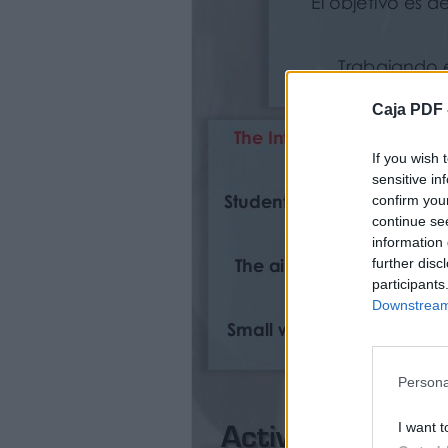
Sports: Outdoor gym, beach volleyball, b
Outdoor games and activities.
Themed workshops: murals, masks, face pai
Board games, debates.
Caja PDF 
Campamento internacional de verano
Para los más pequeños, iniciación lúdica a
relacionadas con el mundo más próximo 
If you wish 
Para los adolescentes, hábito al uso del 
sensitive in
Desde una metodología comunicativa, que 
confirm you
a través de conversaciones dinámicas y d
continue se
For the little ones: introduction to Englis
information 
to their age.
further disc
For teens: English practice in common co
participants
We implement communicative methodology,
Downstream 
dynamic and fun conversation topics.
Fechas y Horario 2013
Dates &amp; Schedule 2013
Persona
Horario oficial: de 9.00h a 14.00h.
Horario alternativo:
I want t
* de 8.00h a 9.00h: Aula Matinal (+3€ por a