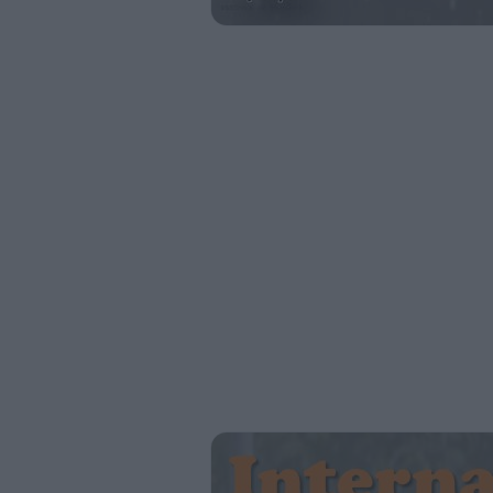
August.
Un solo turno
55€
Cuatro turnos
175€
Dos turnos
95€
Cinco turnos
215€
Tres turnos
135€
Campamento completo