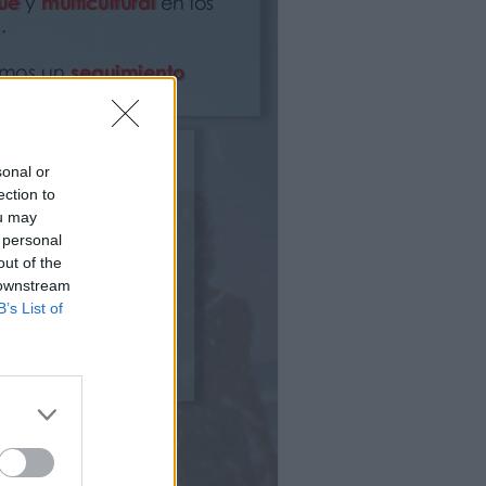
sonal or
ection to
ou may
 personal
out of the
 downstream
B’s List of