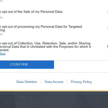
In
€ por alumno al día).
o opt-out of the Sale of my Personal Data.
In
to opt-out of processing my Personal Data for Targeted
ing.
In
o opt-out of Collection, Use, Retention, Sale, and/or Sharing
ersonal Data that Is Unrelated with the Purposes for which it
lected.
Out
CONFIRM
Data Deletion
Data Access
Privacy Policy
per student /day).
r student/day).