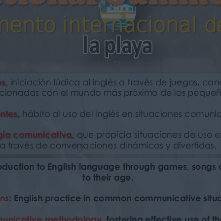
 incluyen:
ase.
 experiencia docente. Monitores bilingües.
un mínimo de 10 horas de clase de idiomas y 15 horas
ñol como lengua extranjera, inglés, francés o alemán por
ograma, un mínimo de 15 horas de clase de idiomas y 10
rancés o alemán por semana.
vities.
s.
ience in teaching, Bilingual monitors.
, a minimum of 10 language lessons a week and 15 hours
nish as a Foreign Language, English, French or in German,
 minimum of 15 language lessons a week and 10 hours of