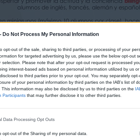
each football, Frisbee, beach baseball…
nting, juggling, plasticine, reading, writing…
-
Do Not Process My Personal Information
l inglés a través de juegos, canciones, y actividades
de los pequeños.
to opt-out of the sale, sharing to third parties, or processing of your per
inglés en situaciones comunicativas comunes.
formation for targeted advertising by us, please use the below opt-out s
propicia situaciones de uso efectivo de la lengua,
r selection. Please note that after your opt-out request is processed y
ivertidas.
eing interest-based ads based on personal information utilized by us or
h language through games, songs and activities related
disclosed to third parties prior to your opt-out. You may separately opt-
losure of your personal information by third parties on the IAB’s list of
mmunicative situations.
. This information may also be disclosed by us to third parties on the
IA
 fostering effective use of the language through
Participants
that may further disclose it to other third parties.
l Data Processing Opt Outs
o opt-out of the Sharing of my personal data.
lumno al día).