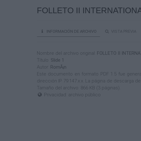
FOLLETO II INTERNATION
INFORMACIÓN DE ARCHIVO
VISTA PREVIA
Nombre del archivo original:
FOLLETO II INTERN
Título:
Slide 1
Autor:
RomÃ¡n
Este documento en formato PDF 1.5 fue generad
dirección IP 79.147.x.x. La página de descarga 
Tamaño del archivo: 866 KB (3 páginas).
Privacidad: archivo público