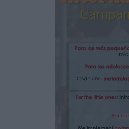
255€
Todos nuestros programas para jóvenes
- Seguro médico de accidentes.
- Material didáctico y para actividades.
- Minigrupos: máximo de 9 alumnos por cl
- Profesores nativos, titulados y con gran
- Para niños: dependiendo del programa, 
de actividades lúdicas y talleres en espa
semana.
- Para adolescentes: dependiendo del pr
horas de actividades lúdicas en inglés, f
All our teenage programmes includes:
- Medical insurance for accidents.
- Didactic material and material for the acti
- Minigroups: maximum 9 students per clas
- Qualified native teachers with vast exper
- For children: depending on the program
of playful activities and workshops in Spa
a week.
- For teens: depending on the program, a