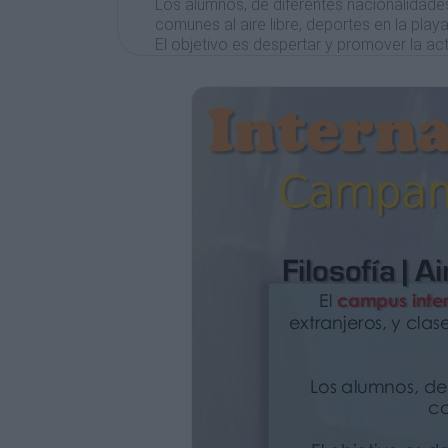
Los alumnos, de diferentes nacionalidade
comunes al aire libre, deportes en la playa
El objetivo es despertar y promover la acti
alumnos de inglés, francés, alemán y espa
Trabajando en minigrupos (máximo 10 al
personalizado e individualizado de los p
The International Camp offers Spanish as
an English/French/German Language Progr
Students of different nationalities, combin
sports on the beach and different worksh
The aim is to promote a bilingual and mult
Spanish students.
Small work groups (maximum 10 students p
progress and effectively assess the needs
Actividades | Activities
Clase de Inglés, Francés, Alemán o Espa
Deportes: gimnasia, voley-playa, mate, fú
Juegos y actividades al aire libre.
Talleres temáticos: murales, caretas, mala
iniciación a la escritura…
Juegos de mesa, debates…
English, French, German or Spanish Less