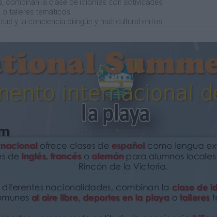
s, combinan la clase de idiomas con actividades
 o talleres temáticos.
tud y la conciencia bilingüe y multicultural en los
ñol.
umnos por clase), hacemos un seguimiento
rogresos y necesidades de cada alumno.
 a Foreign Language program for foreign students, and
am for the local students.
e their language courses with the joint outdoor activities,
ops.
icultural environment forEnglish, French, German and
er class), mean we can track personal and individual
 of each student.
ñol Lengua Extranjera.
tbol playa, frisby, baseball playa…
bares, plastilina, manualidades, lectura,
ons.