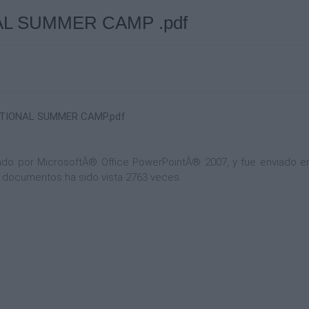
AL SUMMER CAMP .pdf
ATIONAL SUMMER CAMP.pdf
o por MicrosoftÂ® Office PowerPointÂ® 2007, y fue enviado en c
de documentos ha sido vista 2763 veces.