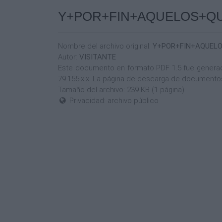
Y+POR+FIN+AQUELOS+QU
Nombre del archivo original:
Y+POR+FIN+AQUEL
Autor:
VISITANTE
Este documento en formato PDF 1.5 fue generado 
79.155.x.x. La página de descarga de documentos
Tamaño del archivo: 239 KB (1 página).
Privacidad: archivo público