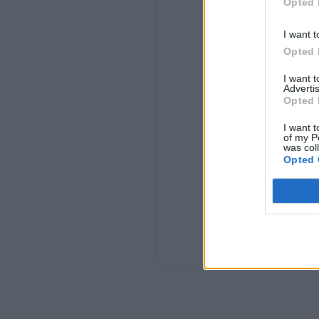
Opted 
I want t
Opted 
I want 
Advertis
Opted 
I want t
of my P
was col
Opted 