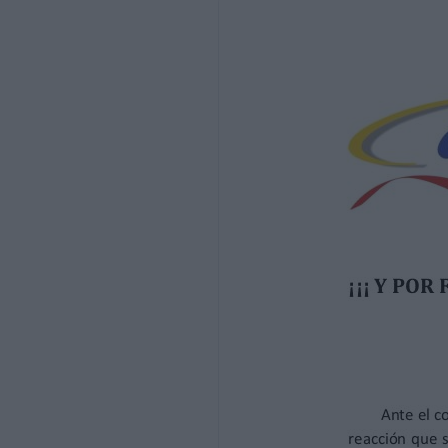
las mismas estaban finiquitadas .Y todo el
Nacional no les obligue a pagar lo que e
En consecuencia, nos preguntamos ¿están 
nuevo convenio que nunca conocimos? ¿De
están llegando a rápidos acuerdos entre l
basados en los pactos del SIMA, que ningu
obligadas a realizarlos a partir del mome
Por eso os repetimos, contemplamos est
una tristeza infinita, al comprobar como 
están dispuestas a ceder en lo que sea pa
Es indigno, bochornoso e inmoral que se
convenio, y a los que nos se nos quiere e
los que tenemos que estar ahí para que 
despertar a los megasindicatos, remover
En todo caso, queremos deciros compañe
cueste muchos enemigos y sinsabores; po
ellos no se han despertado, ya que nunca
momentos difíciles.