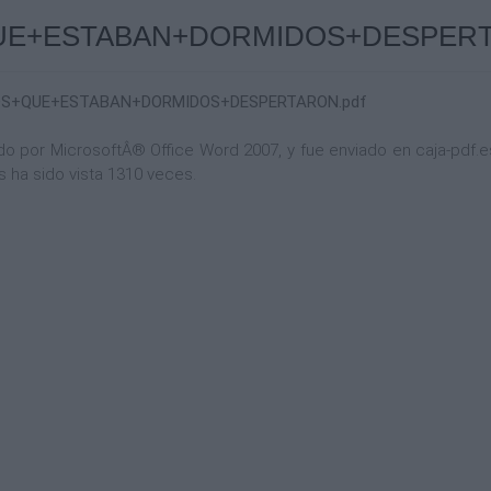
E+ESTABAN+DORMIDOS+DESPERTA
OS+QUE+ESTABAN+DORMIDOS+DESPERTARON.pdf
por MicrosoftÂ® Office Word 2007, y fue enviado en caja-pdf.es 
 ha sido vista 1310 veces.