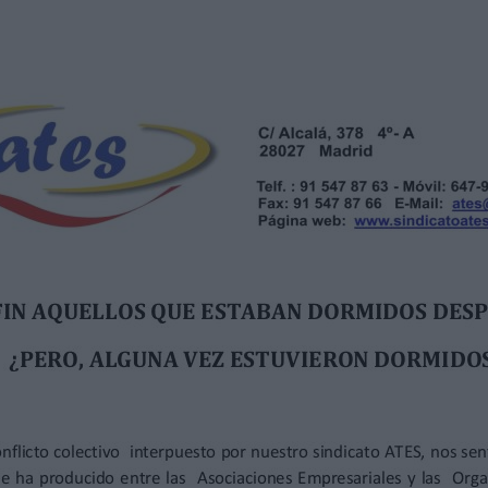
lo con el fin de que la Sala de lo Social de La Audiencia
n ningún caso esperaban.
intentando darle un impulso a la publicación del
 otro nuevo convenio? Lo que sí es evidente, es que se
as empresas del sector y los sindicatos mayoritarios
na de las partes pretendía cumplir, y que se han visto
nto en que interpusimos nuestro conflicto colectivo.
a nueva situación con una gran sorpresa y además con
una vez más, las organizaciones sindicales mayoritarias
ra beneficiar nuevamente a la patronal.
amos los sindicatos que no hemos negociado este
scuchar en las mesas de negociación, los que al final, seamos
las cosas funcionen. Los que tengamos que esforzarnos en
 conciencias y que se pongan en marcha.
ros que seguiremos al pie del cañón, aunque esto nos
rque en este sindicato tenemos el convencimiento de que
 duermen cuando se trata de mirar para otro lado en los