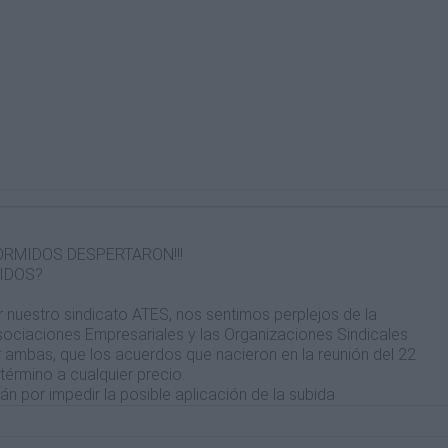
DORMIDOS DESPERTARON!!!
IDOS?
or nuestro sindicato ATES, nos sentimos perplejos de la
sociaciones Empresariales y las Organizaciones Sindicales
ambas, que los acuerdos que nacieron en la reunión del 22
término a cualquier precio.
án por impedir la posible aplicación de la subida
n visto obligados a realizar las medidas que figuraban en el
iempo languidecían en el olvido, haciéndonos creer que