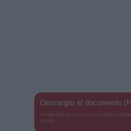
Descargar el documento (
Y+POR+FIN+AQUELOS+QUE+ESTABAN+DORMID
239 KB)