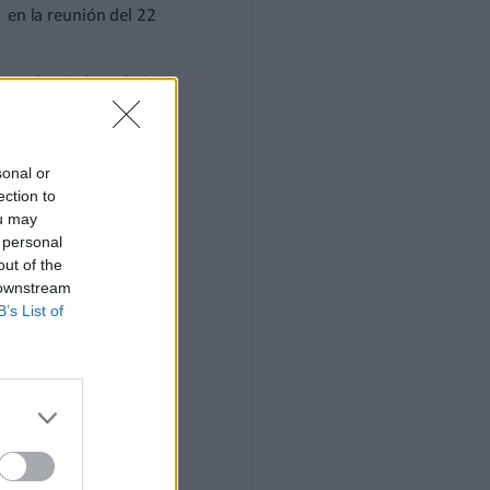
sonal or
ection to
ou may
 personal
out of the
 downstream
B’s List of