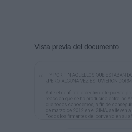
Vista previa del documento
¡¡¡ Y POR FIN AQUELLOS QUE ESTABAN 
¿PERO, ALGUNA VEZ ESTUVIERON DORM
Ante el conflicto colectivo interpuesto p
reacción que se ha producido entre las A
que todos conocemos, a fin de conseguir 
de marzo de 2012 en el SIMA, se lleven a 
Todos los firmantes del convenio en su af
salarial del 4,4 % para el año 2012, se ha
acuerdo mencionado y que durante tanto t