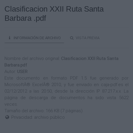
Clasificacion XXII Ruta Santa
Barbara .pdf
INFORMACIÓN DE ARCHIVO
VISTA PREVIA
Nombre del archivo original:
Clasificacion XXII Ruta Santa
Barbara.pdf
Autor:
USER
Este documento en formato PDF 1.5 fue generado por
MicrosoftÂ® ExcelÂ® 2010, y fue enviado en caja-pdf.es el
02/12/2012 a las 20:50, desde la dirección IP 87.217.x.x. La
página de descarga de documentos ha sido vista 5622
veces.
Tamaño del archivo: 166 KB (7 páginas).
Privacidad: archivo público