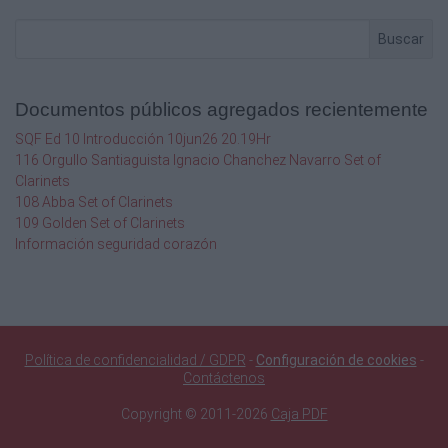
PALACIO SUAREZ CARLOS
Buscar
Vet. B
NAVA ATL.
Documentos públicos agregados recientemente
0:54:13
SQF Ed 10 Introducción 10jun26 20.19Hr
116 Orgullo Santiaguista Ignacio Chanchez Navarro Set of
16
Clarinets
108 Abba Set of Clarinets
179
109 Golden Set of Clarinets
Información seguridad corazón
MORO SUAREZ LUIS ALBERTO
Vet. D
ATL. MIERES
Política de confidencialidad / GDPR
-
Configuración de cookies
-
0:54:37
Contáctenos
17
Copyright © 2011-2026
Caja PDF