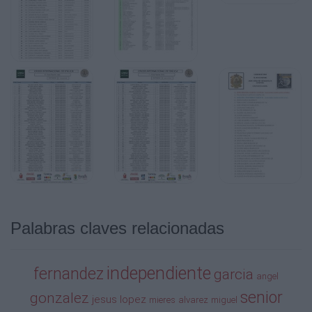
0:53:26
10
386
CARRIO ORTEGA GABRIEL
Senior
ZONA BOXES-DESNIVEL %
0:53:32
11
Palabras claves relacionadas
301
independiente
fernandez
garcia
LIMA GUTIERREZ DAVID
angel
senior
gonzalez
jesus
lopez
mieres
alvarez
miguel
Vet. A