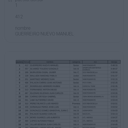
1
412
nombre
GUERREIRO NUEVO MANUEL
categoria
club
tiempo
Senior
INDEPENDIENTE
0:49:33
0:49:37
2