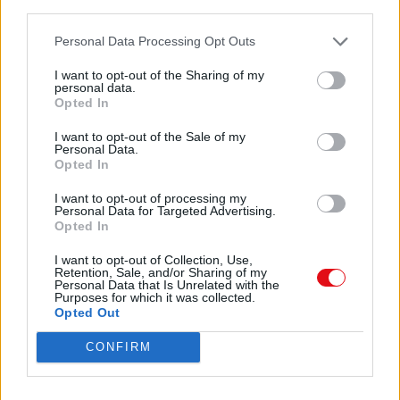
third parties.
6
Descargar
Personal Data Processing Opt Outs
406
I want to opt-out of the Sharing of my
PALACIN CARRO JUAN ANTONIO
personal data.
Opted In
Senior
Comparte el documento
I want to opt-out of the Sale of my
Personal Data.
PICO DUBIL
Opted In
0:52:26
I want to opt-out of processing my
Personal Data for Targeted Advertising.
Opted In
7
I want to opt-out of Collection, Use,
427
Retention, Sale, and/or Sharing of my
Personal Data that Is Unrelated with the
Enlace a esta página
Purposes for which it was collected.
RODRIGUEZ HERRERO RUBEN
Opted Out
Vet. A
Enlace permanente
CONFIRM
CEREZAL TEAM
Utilice el enlace permanente a la página de descarga del
documento para compartir su documento en Facebook,