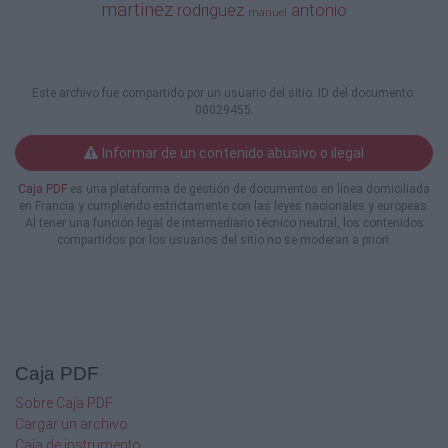
martinez
rodriguez
antonio
manuel
INDEPENDIENTE
0:53:43
Este archivo fue compartido por un usuario del sitio. ID del documento:
12
00029455.
310
Informar de un contenido abusivo o ilegal
PEREZ BLANCO LUIS AMADO
Caja PDF
es una plataforma de gestión de documentos en línea domiciliada
en Francia y cumpliendo estrictamente con las leyes nacionales y europeas.
Al tener una función legal de intermediario técnico neutral, los contenidos
Promesa
compartidos por los usuarios del sitio no se moderan a priori.
SCD RIBADESELLA
0:53:51
13
Caja PDF
428
Sobre Caja PDF
Cargar un archivo
GONZALEZ PEREZ JOSE LUIS
Caja de instrumento