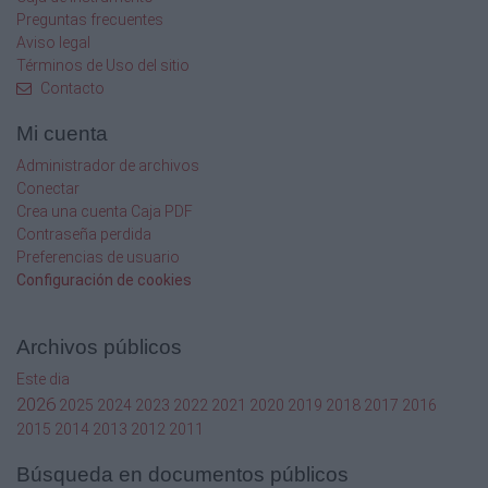
Preguntas frecuentes
Vet. A
Aviso legal
Términos de Uso del sitio
INDEPENDIENTE
Contacto
0:53:52
Mi cuenta
14
Administrador de archivos
Conectar
188
Crea una cuenta Caja PDF
Contraseña perdida
GONZALEZ GOMEZ-SANDOVAL JUAN C.
Preferencias de usuario
Configuración de cookies
Vet. B
AZDEPORTE
Archivos públicos
0:54:03
Este dia
2026
2025
2024
2023
2022
2021
2020
2019
2018
2017
2016
15
2015
2014
2013
2012
2011
491
Búsqueda en documentos públicos