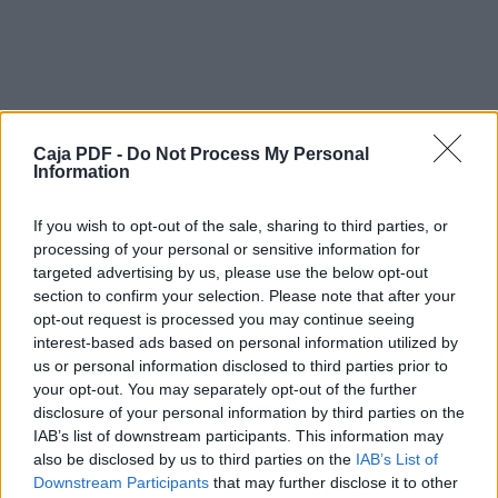
128
MALLADA SANCHEZ PABLO
Junior
Caja PDF -
Do Not Process My Personal
INDEPENDIENTE
Information
0:51:37
If you wish to opt-out of the sale, sharing to third parties, or
5
processing of your personal or sensitive information for
targeted advertising by us, please use the below opt-out
201
section to confirm your selection. Please note that after your
opt-out request is processed you may continue seeing
MARTINEZ MENDEZ IVAN
interest-based ads based on personal information utilized by
us or personal information disclosed to third parties prior to
Senior
your opt-out. You may separately opt-out of the further
disclosure of your personal information by third parties on the
Descargar el documento (PDF)
INDEPENDIENTE
IAB’s list of downstream participants. This information may
also be disclosed by us to third parties on the
IAB’s List of
0:52:15
Clasificacion XXII Ruta Santa Barbara.pdf (PDF, 166 KB)
Downstream Participants
that may further disclose it to other