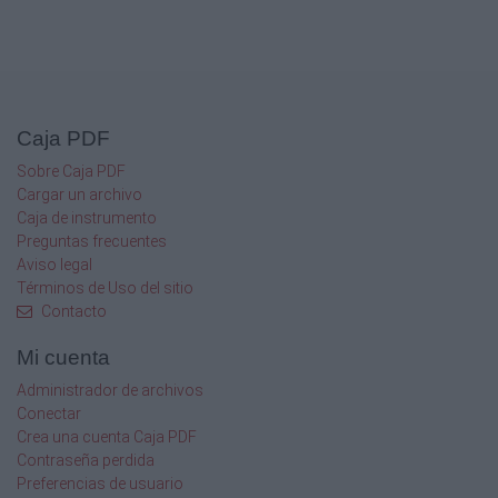
42
1 5/8
0.05-0.75
0.0019-0.029
Caja PDF
Sobre Caja PDF
0.0009-0.014
Cargar un archivo
0.025-0.375 0.0009-0.014 0.025-0.375
Caja de instrumento
0.5-7.5
Preguntas frecuentes
0.5-7.5
Aviso legal
Términos de Uso del sitio
ROSCAS DIAMETRALES (44)
Contacto
ROSCAS WHITWORTH (44)
DIMENSIONES MAXIMAS DE LA
Mi cuenta
HERRAMIENTA
ROSCAS MODULARES (44)
Administrador de archivos
PASO DEL HUSILLO PATRON
Conectar
Crea una cuenta Caja PDF
0.0019-0.029
Contraseña perdida
Preferencias de usuario
13/16 x 13/16