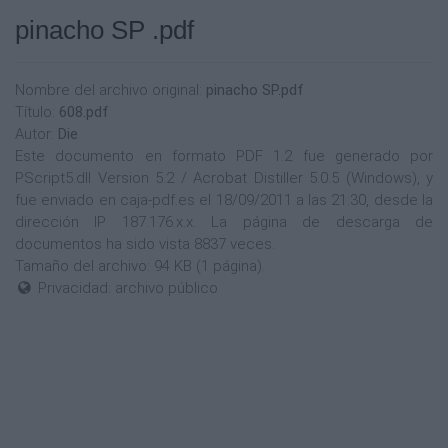
pinacho SP .pdf
Nombre del archivo original:
pinacho SP.pdf
Título:
608.pdf
Autor:
Die
Este documento en formato PDF 1.2 fue generado por
PScript5.dll Version 5.2 / Acrobat Distiller 5.0.5 (Windows), y
fue enviado en caja-pdf.es el 18/09/2011 a las 21:30, desde la
dirección IP 187.176.x.x. La página de descarga de
documentos ha sido vista 8837 veces.
Tamaño del archivo: 94 KB (1 página).
Privacidad: archivo público