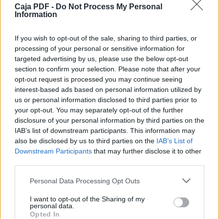
Caja PDF -
Do Not Process My Personal
Information
VOLTEO SOBRE LA BANCADA
360
If you wish to opt-out of the sale, sharing to third parties, or
processing of your personal or sensitive information for
14
targeted advertising by us, please use the below opt-out
Descargar el documento (PDF)
section to confirm your selection. Please note that after your
400
opt-out request is processed you may continue seeing
pinacho SP.pdf (PDF, 94 KB)
interest-based ads based on personal information utilized by
15 5/8
us or personal information disclosed to third parties prior to
your opt-out. You may separately opt-out of the further
Descargar
500
disclosure of your personal information by third parties on the
IAB’s list of downstream participants. This information may
19 5/8
also be disclosed by us to third parties on the
IAB’s List of
Downstream Participants
that may further disclose it to other
ESPECIFICACIONES EN:
third parties.
DISTANCIA ENTRE PUNTOS
Comparte el documento
Personal Data Processing Opt Outs
PULGADAS
I want to opt-out of the Sharing of my
VOLTEO SOBRE EL ESCOTE
personal data.
Opted In