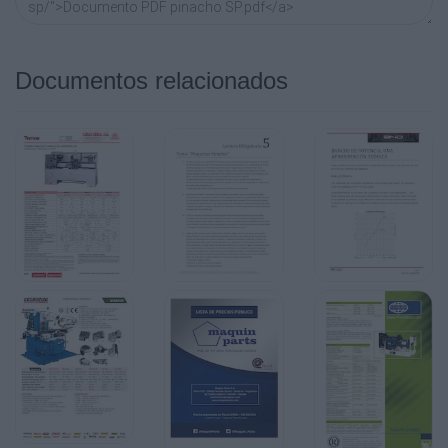
470
18 1/2
Documentos relacionados
ANCHO DE BANCADA
250
10
250
10
300
12
PASO DE BARRA
AVANCES LONGITUDINALES
42