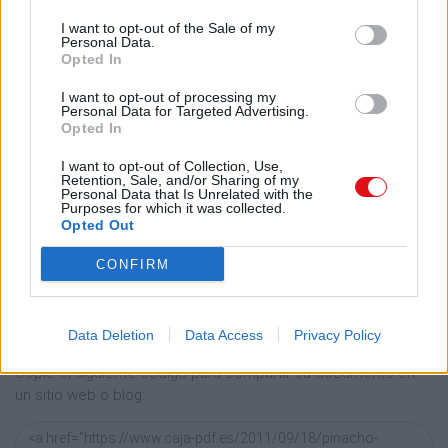
515
I want to opt-out of the Sale of my
Personal Data.
20
Opted In
Enlace a esta página
555
I want to opt-out of processing my
Personal Data for Targeted Advertising.
21
Opted In
Enlace permanente
695
I want to opt-out of Collection, Use,
Utilice el enlace permanente a la página de descarga del
Retention, Sale, and/or Sharing of my
Personal Data that Is Unrelated with the
documento para compartir su documento en Facebook,
27
Purposes for which it was collected.
LinkedIn.. O directamente en contacto con el correo
Opted Out
electrónico, Messenger, Whatsapp, Line..
VOLTEO SOBRE
CONFIRM
EL CARRO LONGITUDINAL
Copiar
340
Data Deletion
Data Access
Privacy Policy
Código HTML
13 3/8
Copie el siguiente código para compartir su documento en
380
un sitio web o blog:
15