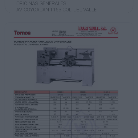
OFICINAS GENERALES
AV. COYOACAN 1153 COL. DEL VALLE
C.P. 03210 MEXICO, D.F.
Internet: http://www.leonweill.com.mx
TORNOS PINACHO PARALELOS
UNIVERSALES
HORIZONTAL UNIVERSAL LATHES
CODIGO LWSA
60226-3
60222-1
CATALOGO PROVEEDOR
SP-180
SP-200
60225-5