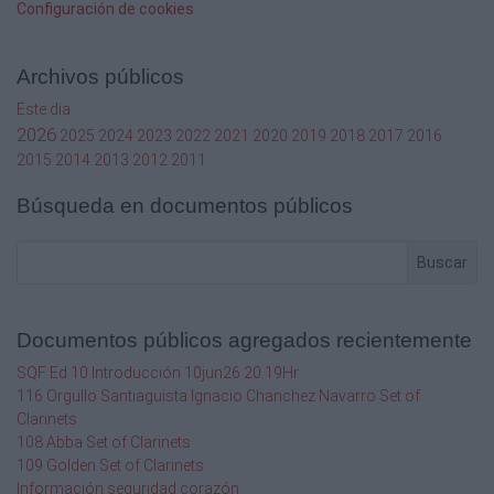
Configuración de cookies
0.25-3.75
4 11/1
Archivos públicos
6
9 5/8
Este dia
245
2026
2025
2024
2023
2022
2021
2020
2019
2018
2017
2016
120
2015
2014
2013
2012
2011
300
Búsqueda en documentos públicos
0.025-0.375 0.0009-0.014
0.5-7.5
120-8
Buscar
60-4
120-8
Documentos públicos agregados recientemente
60-4
SQF Ed 10 Introducción 10jun26 20.19Hr
120-8
116 Orgullo Santiaguista Ignacio Chanchez Navarro Set of
60-4
Clarinets
20 x 20
108 Abba Set of Clarinets
109 Golden Set of Clarinets
0.05-0.75
Información seguridad corazón