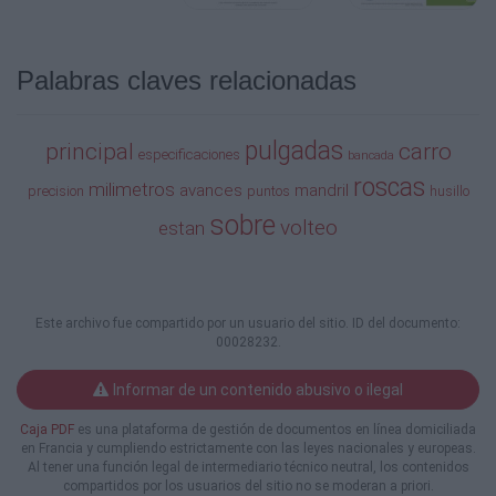
52
Palabras claves relacionadas
2 1/16
0.0019-0.029
AVANCES TRANSVERSALES
pulgadas
principal
carro
especificaciones
bancada
ROSCAS METRICOS (44)
roscas
milimetros
avances
mandril
precision
puntos
husillo
1 5/8
sobre
volteo
estan
0.05-0.75
RECORRIDO DEL CARRO TRANSVERSAL
RECORRIDO DEL CARRO SUPERIOR
Este archivo fue compartido por un usuario del sitio. ID del documento:
DIAMETRO DEL MANDRIL
00028232.
CONO MORSE DEL HUSILLO PRINCIPAL
No. DE VELOCIDADES
Informar de un contenido abusivo o ilegal
RANGO EN R.P.M.
Caja PDF
es una plataforma de gestión de documentos en línea domiciliada
MOTOR PRINCIPAL
en Francia y cumpliendo estrictamente con las leyes nacionales y europeas.
PESO NETO KGS.
Al tener una función legal de intermediario técnico neutral, los contenidos
compartidos por los usuarios del sitio no se moderan a priori.