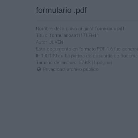
formulario .pdf
Nombre del archivo original:
formulario.pdf
Título:
formulariosat1171.FH11
Autor:
JUVEN
Este documento en formato PDF 1.6 fue generado 
IP 190.149.x.x. La página de descarga de docume
Tamaño del archivo: 57 KB (1 página).
Privacidad: archivo público