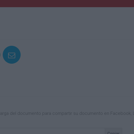
boratorio
 fijadas por tribunales de familia
ofesionales y otros)
 casillas de la 27 a la 35)
os valor en casilla 36 es "positivo" de lo contrario anote "0")
por tarifa establecida en la escala progresiva del Art. 43 de la l
aplicada a su renta neta)
nos valor en casilla 39 y 40 es "Negativo", de lo contrario anot
i valor en casilla 38 menos valor en casilla 39 y 40 es "Posit
scarga del documento para compartir su documento en Facebook, L
Copiar