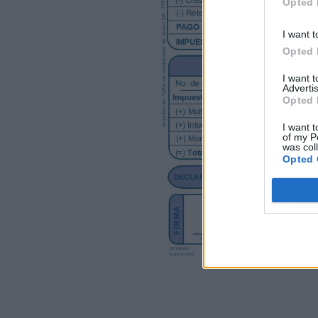
Opted 
DIA:
I want t
07 Apartamento o Similar 08 Zona 09
13
Opted 
I want 
Fax
Advertis
Opted 
14
I want t
Apdo. Postal
of my P
was col
Opted 
15
Municipio
10
Colonia o Barrio
Correo Electrónico
16