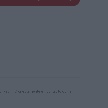
ey)
e "0")
ivo", de lo contrario anote "0")
inkedIn.. O directamente en contacto con el