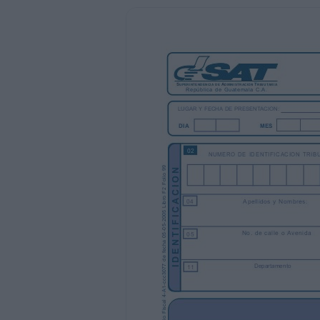
Apellidos y Nombres:
05
No. de calle o Avenida
11
AÑO
03
DEL
AL
06
Departamento
12