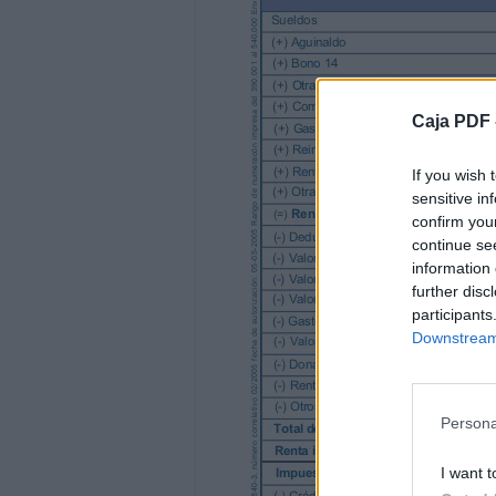
No. de Casa
Teléfono
SAT-No. 1171
Caja PDF 
GE NER AL
If you wish 
Gu
sensitive in
ate m la C.
confirm you
a
continue se
information 
A.
further disc
participants
FORMA
Downstream 
CCC-C-V-ISR
ASALARIADOS
PERIODO DE IMPOSICION
Persona
MES:
AÑO:
I want t