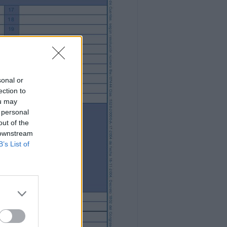
sonal or
ection to
ou may
 personal
out of the
 downstream
B’s List of