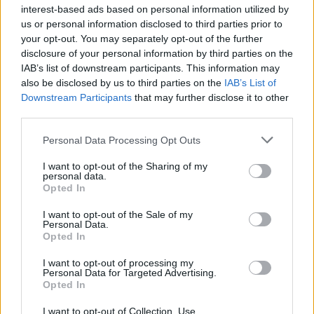
Descargar
interest-based ads based on personal information utilized by
us or personal information disclosed to third parties prior to
your opt-out. You may separately opt-out of the further
disclosure of your personal information by third parties on the
IAB’s list of downstream participants. This information may
also be disclosed by us to third parties on the
IAB’s List of
Comparte el documento
Downstream Participants
that may further disclose it to other
third parties.
Personal Data Processing Opt Outs
I want to opt-out of the Sharing of my
personal data.
Opted In
I want to opt-out of the Sale of my
Enlace a esta página
Personal Data.
Opted In
Enlace permanente
I want to opt-out of processing my
Personal Data for Targeted Advertising.
Utilice el enlace permanente a la página de descarga del
Opted In
documento para compartir su documento en Facebook,
I want to opt-out of Collection, Use,