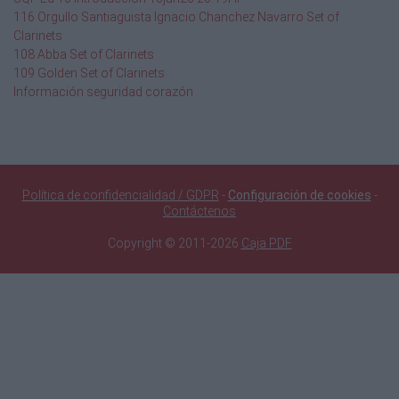
116 Orgullo Santiaguista Ignacio Chanchez Navarro Set of
Clarinets
108 Abba Set of Clarinets
109 Golden Set of Clarinets
Información seguridad corazón
Política de confidencialidad / GDPR
-
Configuración de cookies
-
Contáctenos
Copyright © 2011-2026
Caja PDF