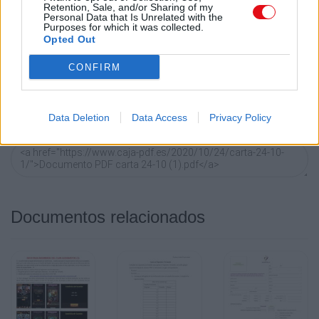
LinkedIn.. O directamente en contacto con el correo
Retention, Sale, and/or Sharing of my
electrónico, Messenger, Whatsapp, Line..
Personal Data that Is Unrelated with the
Purposes for which it was collected.
Opted Out
Copiar
CONFIRM
Código HTML
Copie el siguiente código para compartir su documento en
Data Deletion
Data Access
Privacy Policy
un sitio web o blog:
Documentos relacionados