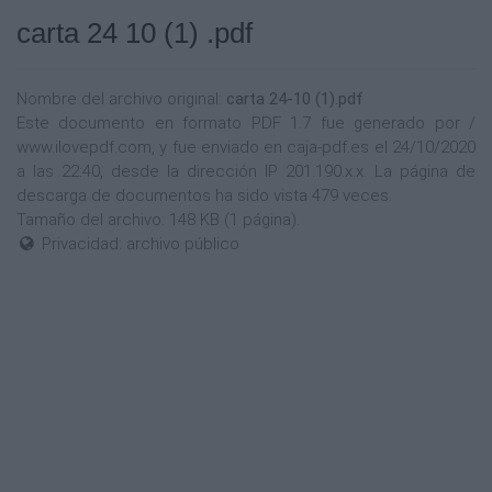
carta 24 10 (1) .pdf
Nombre del archivo original:
carta 24-10 (1).pdf
Este documento en formato PDF 1.7 fue generado por /
www.ilovepdf.com, y fue enviado en caja-pdf.es el 24/10/2020
a las 22:40, desde la dirección IP 201.190.x.x. La página de
descarga de documentos ha sido vista 479 veces.
Tamaño del archivo: 148 KB (1 página).
Privacidad: archivo público