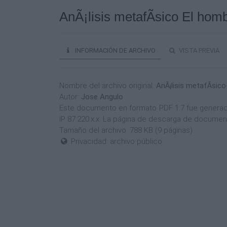
AnÃ¡lisis metafÃ­sico El hom
INFORMACIÓN DE ARCHIVO
VISTA PREVIA
Nombre del archivo original:
AnÃ¡lisis metafÃ­sic
Autor:
Jose Angulo
Este documento en formato PDF 1.7 fue generado 
IP 87.220.x.x. La página de descarga de documen
Tamaño del archivo: 788 KB (9 páginas).
Privacidad: archivo público