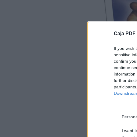
ostentación. Lo único que le interesa es
tener posesiones que le hagan parecer ric
Bill Stoker
Caja PDF 
Personalidad. Incita a Fotheringay usar
sus poderes para hacerse rico y poderos
dominando el mundo y centrándose en lo
If you wish 
material. Literalmente comenta “Hágase
sensitive in
bien a sí mismo, no haga ningún regalo a
confirm you
nadie” hacia Fotheringay, dando a entend
continue se
que el bien propio es lo único importante.
information 
further disc
Effie Brickman
participants
Downstream 
Conformismo. Dice “Hay que soportar lo
que no se puede curar”. Manifiesta el def
de superficialidad estética.
Persona
Maggie Hooper
I want t
Cristo Interno. Incita a Fotheringay a usar