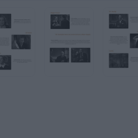
u
n
e vale
 se
or los
blecer
dizaje del discípulo ocurre en el pueblo donde se desarrolla