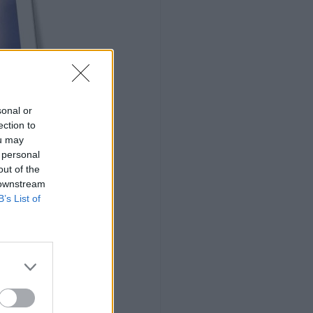
sonal or
ection to
ou may
 personal
out of the
 downstream
B’s List of