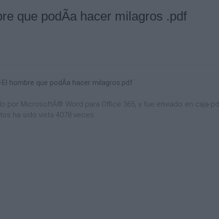
bre que podÃ­a hacer milagros .pdf
o-El hombre que podÃ­a hacer milagros.pdf
por MicrosoftÂ® Word para Office 365, y fue enviado en caja-pdf.
tos ha sido vista 4078 veces.