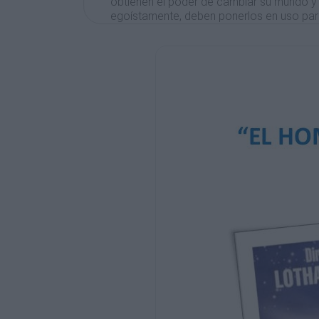
obtienen el poder de cambiar su mundo y 
egoístamente, deben ponerlos en uso par
SIGNIFICADO DE LOS PERSONAJES
Dador de Poder
Logos Planetario. Ofrece todo el poder q
le está permitido a Fotheringay. Aunque e
poderes no pertenezcan a Fotheringay, és
posee la voluntad de usarlos a su antojo 
libre albedrío.
George McWhirter Fotheringay
Discípulo espiritual. Él es el elegido para la
concesión de poderes sobrehumanos po
poseer un corazón bondadoso y la fe
necesarios usarlos, aunque, como human
tiene ciertos deslices y acaba por recon
que es más conveniente no poseer grand
poderes si no se sabe cómo usarlos.
Ada Price
Mundo emocional y defecto de la