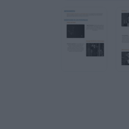
Garra de la fuerza siniestra. Intenta
asesinar a Fotheringay con el fin de que s
cómoda vida no cambie. Además, tambié
manifiesta la conciencia antigua ya que s
de artimañas dañinas para conservar la
comodidad del mundo corrupto en el que
mueve.
Castillo
Mente del discípulo. El lugar, personas,
vestimenta y reglas están conformados p
deseos de Fotheringay y no duda en esta
su palabra como la voluntad suprema del
entorno.
Pueblo de Londres
Sendero espiritual. La totalidad del apren
la mayoría de la película.
EPISODIOS DESTACADOS