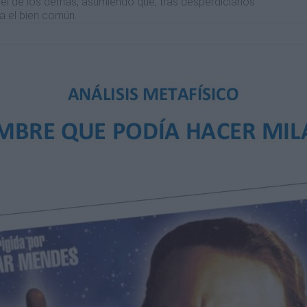
el de los demás, asumiendo que, tras desperdiciarlos
a el bien común.
ue
stos
te sí
bajo su
r
o,
ocer
es