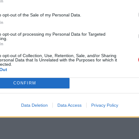
In
truista
siste en
o opt-out of the Sale of my Personal Data.
do se
In
hacer.
to opt-out of processing my Personal Data for Targeted
ing.
sex y Major Grigsby
In
de hacer milagros de Fotheringay con fines meramente
o opt-out of Collection, Use, Retention, Sale, and/or Sharing
. Tratan de confundir a Fotheringay para que ofrezca
ersonal Data that Is Unrelated with the Purposes for which it
ciéndole creer que el mundo necesita tener deseos egoístas
lected.
Out
CONFIRM
edad
Data Deletion
Data Access
Privacy Policy
 a dar