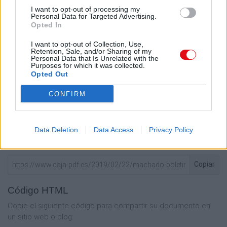
I want to opt-out of processing my
Personal Data for Targeted Advertising.
Opted In
I want to opt-out of Collection, Use,
Retention, Sale, and/or Sharing of my
Personal Data that Is Unrelated with the
Enlace a esta página
Purposes for which it was collected.
Opted Out
Enlace permanente
CONFIRM
Utilice el enlace permanente a la página de descarga del
documento para compartir su documento en Facebook,
LinkedIn.. O directamente en contacto con el correo
Data Deletion
Data Access
Privacy Policy
electrónico, Messenger, Whatsapp, Line..
Copiar
Código HTML
Copie el siguiente código para compartir su documento en
un sitio web o blog: