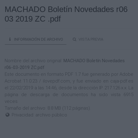
MACHADO Boletín Novedades r06
03 2019 ZC .pdf
INFORMACIÓN DE ARCHIVO
VISTA PREVIA
Nombre del archivo original:
MACHADO Boletín Novedades
r06-03-2019 ZC.pdf
Este documento en formato PDF 1.7 fue generado por Adobe
Acrobat 11.0.23 / ilovepdf.com, y fue enviado en caja-pdf.es
el 22/02/2019 a las 14:46, desde la dirección IP 217.126.x.x. La
página de descarga de documentos ha sido vista 6915
veces.
Tamaño del archivo: 8.8 MB (112 páginas).
Privacidad: archivo público