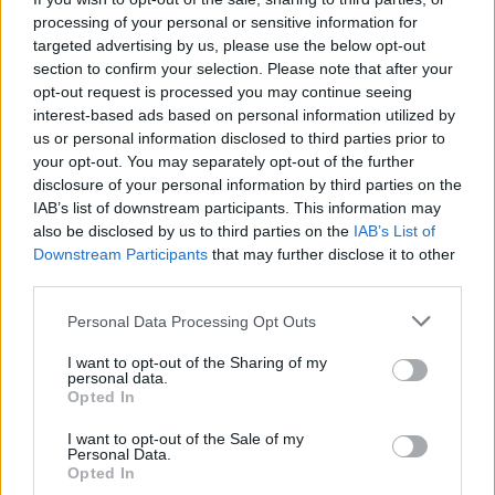
processing of your personal or sensitive information for
targeted advertising by us, please use the below opt-out
section to confirm your selection. Please note that after your
opt-out request is processed you may continue seeing
interest-based ads based on personal information utilized by
us or personal information disclosed to third parties prior to
Descargar el documento (PDF)
your opt-out. You may separately opt-out of the further
disclosure of your personal information by third parties on the
IAB’s list of downstream participants. This information may
MACHADO Boletín Novedades r06-03-2019 ZC.pdf (PDF,
also be disclosed by us to third parties on the
IAB’s List of
8.8 MB)
Downstream Participants
that may further disclose it to other
third parties.
Descargar
Personal Data Processing Opt Outs
I want to opt-out of the Sharing of my
personal data.
Opted In
Comparte el documento
I want to opt-out of the Sale of my
Personal Data.
Opted In