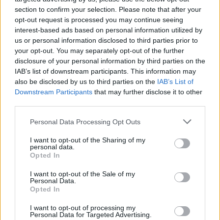
section to confirm your selection. Please note that after your
ComÃ©rcio 351
7 MB, 16 páginas
opt-out request is processed you may continue seeing
La HazaÃ±a del Buenos AIres
1.4 MB, 22 páginas
interest-based ads based on personal information utilized by
us or personal information disclosed to third parties prior to
your opt-out. You may separately opt-out of the further
Los archivos en esta página ha sido compartidos por los usuarios del sitio.
disclosure of your personal information by third parties on the
Caja PDF
es una plataforma de gestión de documentos en línea domiciliada
IAB’s list of downstream participants. This information may
en Francia y cumpliendo estrictamente con las leyes nacionales y europeas.
also be disclosed by us to third parties on the
IAB’s List of
Al tener una función legal de intermediario técnico neutral, los contenidos
Downstream Participants
that may further disclose it to other
compartidos por los usuarios del sitio no se moderan a priori.
third parties.
Informar de un contenido abusivo o ilegal
Personal Data Processing Opt Outs
I want to opt-out of the Sharing of my
personal data.
Opted In
Caja PDF
I want to opt-out of the Sale of my
Sobre Caja PDF
Personal Data.
Cargar un archivo
Opted In
Caja de instrumento
Preguntas frecuentes
I want to opt-out of processing my
Personal Data for Targeted Advertising.
Aviso legal