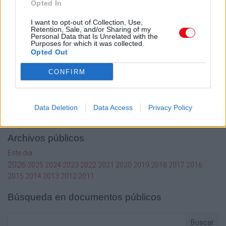
Opted In
Términos de Uso del sitio
Contacto
I want to opt-out of Collection, Use,
Retention, Sale, and/or Sharing of my
Personal Data that Is Unrelated with the
Mi cuenta
Purposes for which it was collected.
Opted Out
Administrador de archivos
Conectar
CONFIRM
Crea una cuenta Caja PDF
Contraseña perdida
Preferencias de usuario
Configuración de cookies
Data Deletion
Data Access
Privacy Policy
Archivos públicos
Este dia
2026
2025
2024
2023
2022
2021
2020
2019
2018
2017
2016
2015
2014
2013
2012
2011
Búsqueda en documentos públicos
Buscar