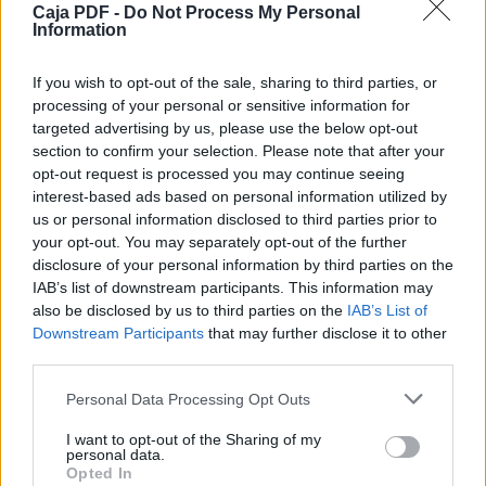
Caja PDF -
Do Not Process My Personal
$1’043.000
Information
$680.000
$795.000
If you wish to opt-out of the sale, sharing to third parties, or
$910.000
processing of your personal or sensitive information for
$731.000
$866.000
targeted advertising by us, please use the below opt-out
$997.000
section to confirm your selection. Please note that after your
$660.000
opt-out request is processed you may continue seeing
$768.000
interest-based ads based on personal information utilized by
$874.000
us or personal information disclosed to third parties prior to
your opt-out. You may separately opt-out of the further
N.ADICIONAL
disclosure of your personal information by third parties on the
$112.500
IAB’s list of downstream participants. This information may
$100.000
also be disclosed by us to third parties on the
IAB’s List of
$ 117.000
Downstream Participants
that may further disclose it to other
$104.000
third parties.
N.ADICIONAL
$170.000
Personal Data Processing Opt Outs
$146.000
$165.000
I want to opt-out of the Sharing of my
$142.000
personal data.
Opted In
N.ADICIONAL