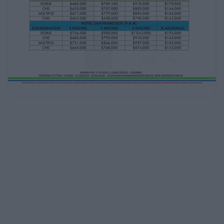
CHD
ACOMODACION
DOBLE
CHD
MULTIPLE
CHD
HOTEL TAYBO (P.A.M)
2 NOCHES
3 NOCHES
4 NOCHES
$608.000
$694.000
$756.000
$561.000
$630.000
$680.000
$596.000
$665.000
$732.000
$553.000
$608.000