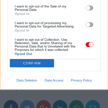
$193.000
I want to opt-out of the Sale of my
$165.000
Personal Data.
$182.000
Opted In
$155.000
I want to opt-out of processing my
ACOMODACION
Personal Data for Targeted Advertising.
Opted In
DOBLE
Descargar el documento (PDF)
CHD
I want to opt-out of Collection, Use,
MULTIPLE
Retention, Sale, and/or Sharing of my
CHD
Personal Data that Is Unrelated with the
SANTA MARTA SUPER PROMO.pdf (PDF, 122 KB)
Purposes for which it was collected.
ACOMODACION
Opted Out
DOBLE
Descargar
CHD
CONFIRM
MULTIPLE
CHD
ACOMODACION
DOBLE
Data Deletion
Data Access
Privacy Policy
CHD
Comparte el documento
MULTIPLE
CHD
HOTEL OLAS MARINA INN (P.A.M)