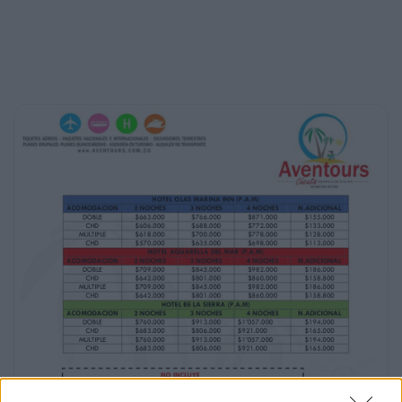
$661.000
HOTEL SANSIRAKA (P.A.M)
2 NOCHES
3 NOCHES
4 NOCHES
$680.000
$789.500
$910.000
$620.000
$707.000
$803.000
$671.000
$779.000
$894.000
$602.000
$698.000
$790.000
HOTEL SAN FRANCISCO (P.A.M)
2 NOCHES
3 NOCHES
4 NOCHES
$756.000
$900.000