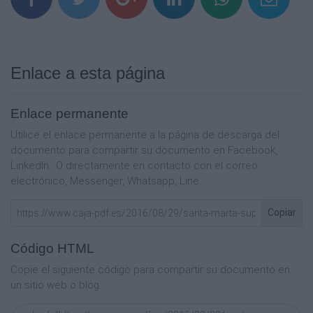
2 NOCHES
3 NOCHES
4 NOCHES
$663.000
$766.000
Enlace a esta página
$871.000
$606.000
$688.000
Enlace permanente
$772.000
$618.000
Utilice el enlace permanente a la página de descarga del
$700.000
documento para compartir su documento en Facebook,
$778.000
LinkedIn.. O directamente en contacto con el correo
$570.000
electrónico, Messenger, Whatsapp, Line..
$635.000
$698.000
HOTEL AQUARELLA DEL MAR (P.A.M)
Copiar
2 NOCHES
3 NOCHES
Código HTML
4 NOCHES
$709.000
Copie el siguiente código para compartir su documento en
$845.000
un sitio web o blog:
$982.000
$642.000