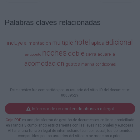
$806.000
$921.000
NO INCLUYE
Palabras claves relacionadas
 GASTOS NO ESPECIFICADOS EN EL
PROGRAMA
 NO APLICA TEMPORADA ALTA, NI
hotel
adicional
multiple
incluye
aplica
alimentacion
FESTIVOS (SEMANA DE RECESO 8 AL 18
noches
OCT)
doble
sierra
aquarella
aeropuerto
 APLICA CONDICIONES Y RESTRICCIONES
acomodacion
gastos
 CHD DE (2 A 11 AÑOS)
marina
condiciones
ALIMENTACION
 P.A.M = DESAYUNO + CENA
Este archivo fue compartido por un usuario del sitio. ID del documento:
N.ADICIONAL
00039529.
$155.000
$133.000
Informar de un contenido abusivo o ilegal
$128.000
$113.000
Caja PDF
es una plataforma de gestión de documentos en línea domiciliada
en Francia y cumpliendo estrictamente con las leyes nacionales y europeas.
N.ADICIONAL
Al tener una función legal de intermediario técnico neutral, los contenidos
$186.000
compartidos por los usuarios del sitio no se moderan a priori.
$158.800