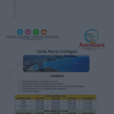




TIQUETE AEREO IDA Y REGRESO (VIA LAN)
TRASLADOS
AEROPUERTO/HOTEL/AEROPUERTO
HOSPEDAJE LAS NOCHES SELECCIONADAS
EN EL HOTEL SELECCIONADO
TOUR TERRESTRE A PLAYA BLANCA CON
ALMUERZO
ASISTENCIA MEDICA
ACOMODACION
DOBLE
CHD
MULTIPLE
CHD
ACOMODACION
DOBLE
CHD
MULTIPLE