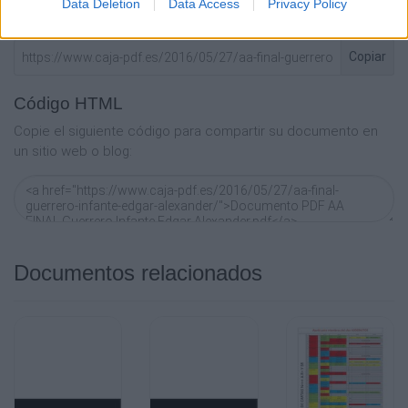
Canguro Australiano
Data Deletion
Data Access
Privacy Policy
electrónico, Messenger, Whatsapp, Line..
Australia
Copiar
Código HTML
Copie el siguiente código para compartir su documento en
un sitio web o blog:
Documentos relacionados