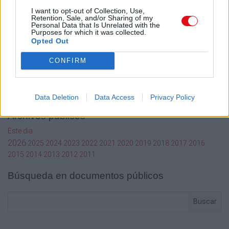
I want to opt-out of Collection, Use,
Mi cuenta
Retention, Sale, and/or Sharing of my
Personal Data that Is Unrelated with the
Administrador de archivos
Purposes for which it was collected.
Opted Out
Conectar
Crea una cuenta Caja PDF
CONFIRM
Contraseña perdida
Preferencias de usuario
Configuración de cookies
Data Deletion
Data Access
Privacy Policy
Archivos públicos
Este dia
2026
2025
2024
2023
2022
2021
2020
2019
2018
2017
2016
2015
2014
2013
2012
2011
Búsqueda en documentos públicos
Buscar