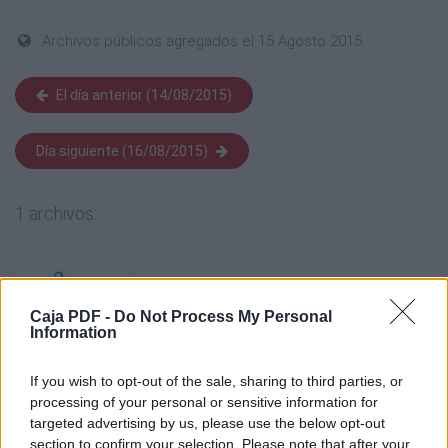
Archivos públicos agregados el 15 Agosto 2015
El día anterior (14/08/2015)
Día siguiente (16/08/2015)
1 archivos:
Caja PDF -
Do Not Process My Personal
Information
If you wish to opt-out of the sale, sharing to third parties, or
processing of your personal or sensitive information for
targeted advertising by us, please use the below opt-out
DOCUMENTO FORO DE CANDIDATOS COMITÃ‰ CÃVICO Q18
section to confirm your selection. Please note that after your