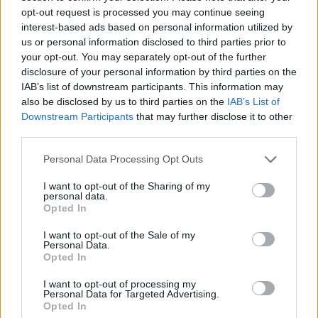
383 KB, 21 páginas
opt-out request is processed you may continue seeing
interest-based ads based on personal information utilized by
us or personal information disclosed to third parties prior to
Los archivos en esta página ha sido compartidos por los usuarios del sitio.
your opt-out. You may separately opt-out of the further
Caja PDF
es una plataforma de gestión de documentos en línea domiciliada
disclosure of your personal information by third parties on the
en Francia y cumpliendo estrictamente con las leyes nacionales y europeas.
IAB’s list of downstream participants. This information may
Al tener una función legal de intermediario técnico neutral, los contenidos
also be disclosed by us to third parties on the
IAB’s List of
compartidos por los usuarios del sitio no se moderan a priori.
Downstream Participants
that may further disclose it to other
Informar de un contenido abusivo o ilegal
third parties.
Personal Data Processing Opt Outs
I want to opt-out of the Sharing of my
personal data.
Caja PDF
Opted In
Sobre Caja PDF
I want to opt-out of the Sale of my
Cargar un archivo
Personal Data.
Caja de instrumento
Opted In
Preguntas frecuentes
Aviso legal
I want to opt-out of processing my
Personal Data for Targeted Advertising.
Términos de Uso del sitio
Opted In
Contacto