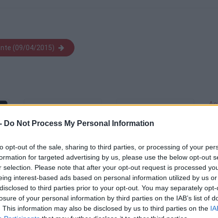
ente (09/04/2015)
Ac
Za
-
Do Not Process My Personal Information
bis
bo
Ay
to opt-out of the sale, sharing to third parties, or processing of your per
formation for targeted advertising by us, please use the below opt-out s
ES
r selection. Please note that after your opt-out request is processed y
LA
eing interest-based ads based on personal information utilized by us or
mi
disclosed to third parties prior to your opt-out. You may separately opt-
pa
losure of your personal information by third parties on the IAB’s list of
pe
. This information may also be disclosed by us to third parties on the
IA
po