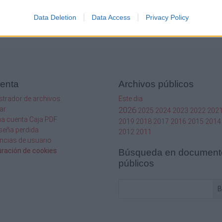
ionales y europeas. Al tener una función legal de intermediario técnico neutral, 
Data Deletion
Data Access
Privacy Policy
Informar de un contenido abusivo o ilegal
uenta
Archivos públicos
strador de archivos
Este dia
ar
2026
2025
2024
2023
2022
202
na cuenta Caja PDF
2019
2018
2017
2016
2015
2014
seña perdida
2012
2011
ncias de usuario
uración de cookies
Búsqueda en document
públicos
B