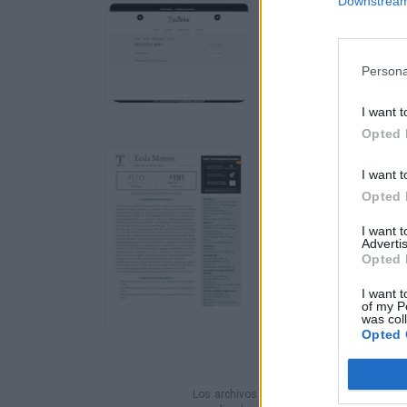
Downstream 
Persona
I want t
Opted 
I want t
Opted 
I want 
Advertis
Opted 
I want t
of my P
was col
Opted 
Los archivos en esta página ha sido compa