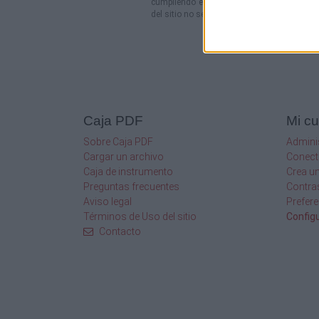
cumpliendo estrictamente con las leyes nac
del sitio no se moderan a priori.
Caja PDF
Mi c
Sobre Caja PDF
Admini
Cargar un archivo
Conect
Caja de instrumento
Crea u
Preguntas frecuentes
Contra
Aviso legal
Prefere
Términos de Uso del sitio
Config
Contacto