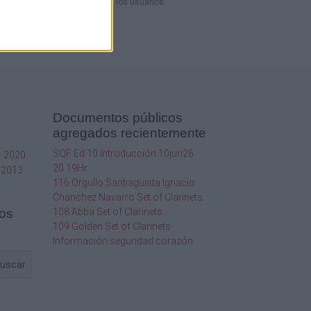
los contenidos compartidos por los usuarios
Documentos públicos
agregados recientemente
SQF Ed 10 Introducción 10jun26
1
2020
20.19Hr
2013
116 Orgullo Santiaguista Ignacio
Chanchez Navarro Set of Clarinets
os
108 Abba Set of Clarinets
109 Golden Set of Clarinets
Información seguridad corazón
uscar