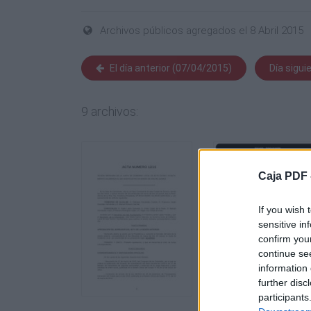
Archivos públicos agregados el 8 Abril 2015
El día anterior (07/04/2015)
Día sigui
9 archivos:
Caja PDF 
If you wish 
sensitive in
confirm you
continue se
information 
further disc
participants