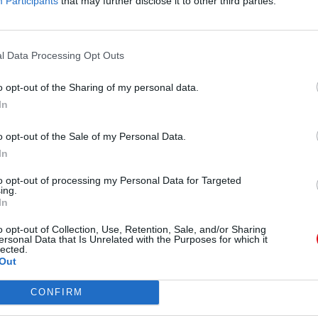
Participants
that may further disclose it to other third parties.
Te
l Data Processing Opt Outs
o opt-out of the Sharing of my personal data.
In
o opt-out of the Sale of my Personal Data.
In
to opt-out of processing my Personal Data for Targeted
ing.
In
o opt-out of Collection, Use, Retention, Sale, and/or Sharing
ersonal Data that Is Unrelated with the Purposes for which it
lected.
Out
CONFIRM
rtidos por los usuarios del sitio.
Caja PDF
es una plataforma de gestión de doc