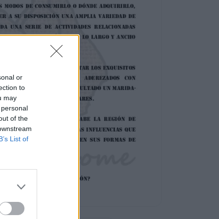
sonal or
ection to
ou may
 personal
out of the
 downstream
B’s List of