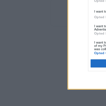
Opted 

I want t
CONSERVAS VEGETALES
Opted 

I want 
Advertis
Opted 
MERMELADAS Y MIEL
I want t

of my P
was col
Opted 
DULCES Y CHOCOLATES

OTROS

BOLSAS Y SACOS
