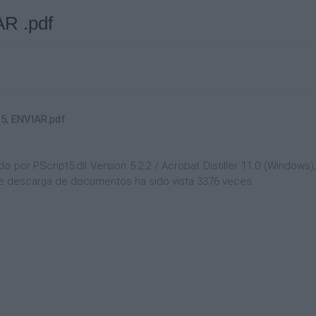
AR .pdf
15, ENVIAR.pdf
or PScript5.dll Version 5.2.2 / Acrobat Distiller 11.0 (Windows),
a de descarga de documentos ha sido vista 3376 veces.