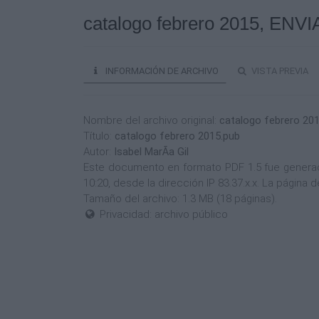
catalogo febrero 2015, ENVI
INFORMACIÓN DE ARCHIVO
VISTA PREVIA
Nombre del archivo original:
catalogo febrero 20
Título:
catalogo febrero 2015.pub
Autor:
Isabel MarÃ­a Gil
Este documento en formato PDF 1.5 fue generado p
10:20, desde la dirección IP 83.37.x.x. La págin
Tamaño del archivo: 1.3 MB (18 páginas).
Privacidad: archivo público