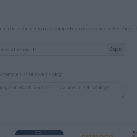
ÑADA (2012)
SER EL GRAN BACO
 ESPAÑOLA DE CATADORES.
scarga del documento para compartir su documento en Facebook, L
Copiar
0,75 L.
ORTA EN BARRICA.
umento en un sitio web o blog:
 L.
UVAS ORGÁNICAS.