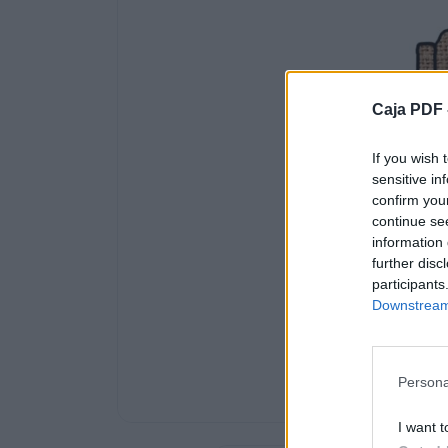
¿TE ANIMAS A DARLE UN BOCADO A LA 

Caja PDF 
VINOS

If you wish 
sensitive in
CERVEZAS
confirm you
continue se

information 
further disc
EMBUTIDOS
participants
Downstream 

SALAZONES
Persona

I want t
CONSERVAS DE PESCADO