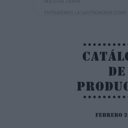
NUESTRA TIERRA.
ENTENDEMOS LA GASTRONOMÍA COMO L
Y ALIMENTOS. POR ELLO, PARA CONOCE
CREEMOS NECESARIO CONOCER SU GEOG
ASÍ COMO EL CONTEXTO CULTURAL EN EL
NUESTRO OBJETIVO ES SATISFACER LA
LES ENCANTA CONOCER EL PRODUCTO E
FORMAS DE ELABORACIÓN, LOS MODOS 
POR LO QUE, ADEMÁS DE PONER A SU D
PRODUCTOS, PLANTEAMOS TODA UNA SE
CON LA GASTRONOMÍA ASÍ COMO RUTA
DE LA REGIÓN.
POR ELLO, DESDE MURCIASECOME, LES
MANJARES QUE SE ELABORAN EN ESTA
NUESTROS VINOS O CERVEZAS ARTESA
PALADARES.
DISFRUTE DE LA EXPERIENCIA DE DESCU
MURCIA, DONDE SU HISTORIA SE PLASM
PODEMOS ENCONTRAR EN SU RICA Y VA
ELABORACIÓN.