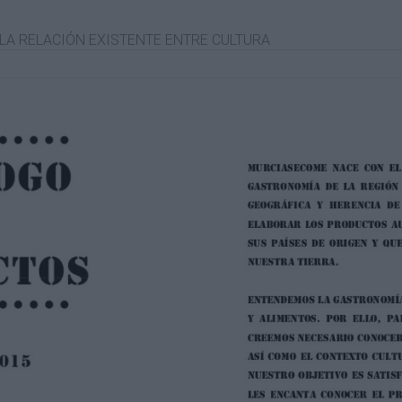
A RELACIÓN EXISTENTE ENTRE CULTURA
R LA GASTRONOMÍA DE UN PUEBLO,
RAFÍA, SU HISTORIA, SUS COSTUMBRES,
 QUE SE INSCRIBE. EN ESTE SENTIDO,
S NECESIDADES DE AQUELLOS A LOS QUE
N SU ORIGEN, SUS PROPIEDADES, SUS
DE CONSUMIRLO O DÓNDE ADQUIRIRLO,
ISPOSICIÓN UNA AMPLIA VARIEDAD DE
RIE DE ACTIVIDADES RELACIONADAS
S GASTRONÓMICAS A LO LARGO Y ANCHO
 ANIMAMOS A DEGUSTAR LOS EXQUISITOS
 REGIÓN, QUE ADEREZADOS CON
NALES DAN COMO RESULTADO UN MARIDAJE PERFECTO DISP
BRIR A QUÉ SABE LA REGIÓN DE
A EN LAS DISTINTAS INFLUENCIAS QUE
RIADA COCINA Y EN SUS FORMAS DE