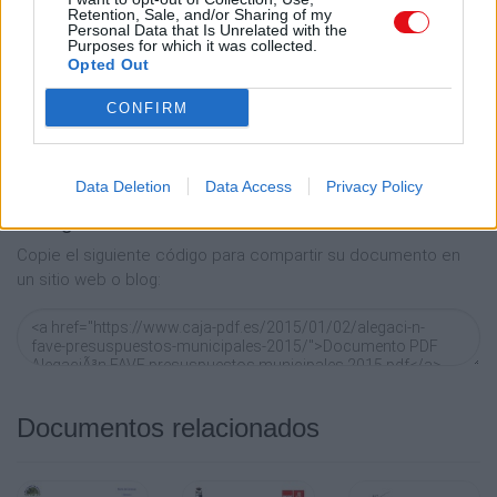
Enlace permanente
Retention, Sale, and/or Sharing of my
Personal Data that Is Unrelated with the
Utilice el enlace permanente a la página de descarga del
Purposes for which it was collected.
documento para compartir su documento en Facebook,
Opted Out
LinkedIn.. O directamente en contacto con el correo
CONFIRM
electrónico, Messenger, Whatsapp, Line..
Copiar
Data Deletion
Data Access
Privacy Policy
Código HTML
Copie el siguiente código para compartir su documento en
un sitio web o blog:
Documentos relacionados