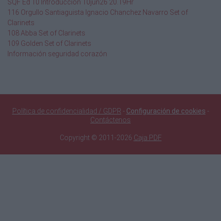
SQF Ed 10 Introducción 10jun26 20.19Hr
116 Orgullo Santiaguista Ignacio Chanchez Navarro Set of
Clarinets
108 Abba Set of Clarinets
109 Golden Set of Clarinets
Información seguridad corazón
Política de confidencialidad / GDPR
-
Configuración de cookies
-
Contáctenos
Copyright © 2011-2026
Caja PDF