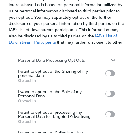
interest-based ads based on personal information utilized by
AlegaciÃ³n FAVE presuspuestos municipales 2015.pdf
us or personal information disclosed to third parties prior to
(PDF, 651 KB)
your opt-out. You may separately opt-out of the further
disclosure of your personal information by third parties on the
Descargar
IAB’s list of downstream participants. This information may
also be disclosed by us to third parties on the
IAB’s List of
Downstream Participants
that may further disclose it to other
third parties.
Comparte el documento
Personal Data Processing Opt Outs
I want to opt-out of the Sharing of my
personal data.
Opted In
I want to opt-out of the Sale of my
Personal Data.
Opted In
I want to opt-out of processing my
Enlace a esta página
Personal Data for Targeted Advertising.
Opted In
I want to opt-out of Collection, Use,