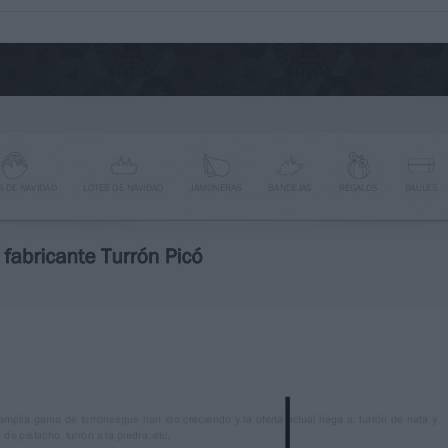
Picó
lia gama de turronesque han ido creciendo y la oferta actual ll
de pistacho, turrón a la piedra, etc.
os sabores, por lo que por ejemplo, en el mercado podemos en