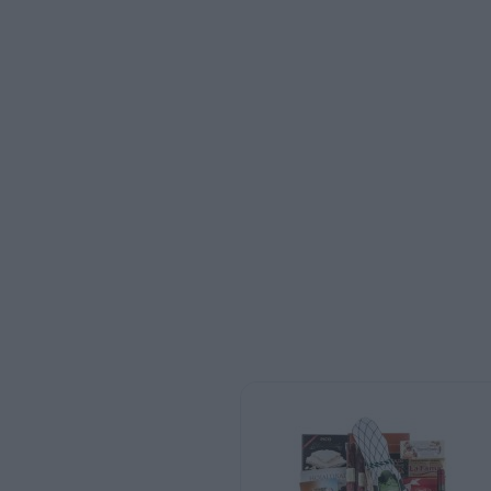
Lote Iberico
Lote Maestrazgo
Lote Viena
Cesta de mimbre 504
Baúl Peñíscola
Lote Dehesa
Lote Castalia
Lote Zodiaco
Cesta Catania
Lote Corinto
Cesta de mimbre 503