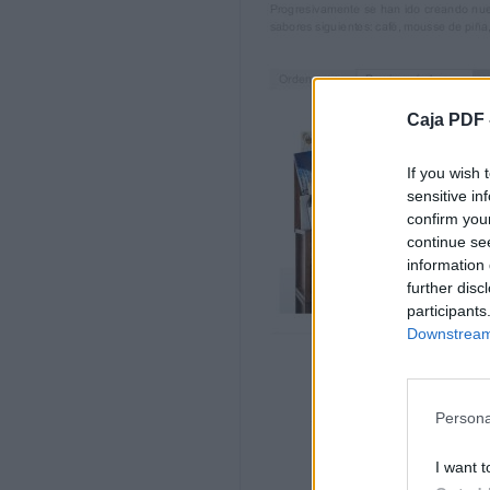
sabores siguientes: café, mousse de piña
Ordenar por:
Precio: más bar…
Caja PDF 
Mostrar:
If you wish 
100
sensitive in
confirm you
REGALOS
continue se
information 
RECOMENDADOS
further disc
participants
Cesta Marina
Downstream 
191,40 €
/5
Baúl Selección Nº2
Persona
Baúl Selección Nº1
I want t