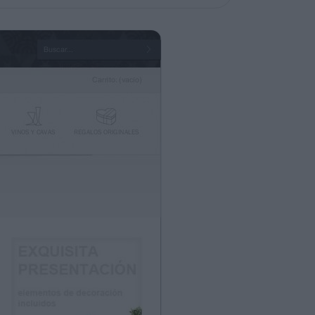
ega a: turrón de nata y
contrar turrones con los