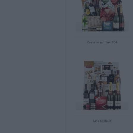
Lote Capri
Bandeja Siena
Lote Toscana
Lote Patricia
Cesta de mimbre 502
Bandeja Niza
Lote Locarno
Cesta de mimbre 501
Lote Casablanca
Lote Alcalaten
Lote Teide