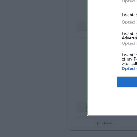
Opted 
Baúl Morella
Lote Estoril
I want t
Opted 
63,76 €
/5
I want 
Jamonero 102
Advertis
Opted 
243,20 €
I want t
/5
of my P
was col
PRODUCTOS VISTOS
Opted 
Lote Estoril
Viene con una caja
decorada navideña...
Lote Burdeos
Cesta Madeira
Cesta Marina