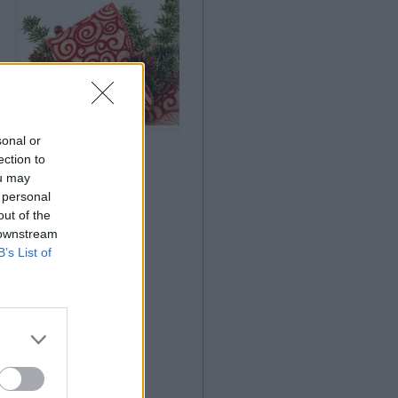
sonal or
ection to
ou may
 personal
out of the
 downstream
B’s List of