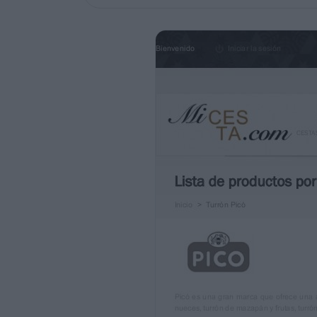
CESTAS DE NAVIDAD
LOTES DE NAVIDAD
JAMONERAS
BANDEJAS
REGALOS
BAÚLES
VINOS Y CAVAS
REGALOS ORIGINALES
Lista de productos por fabricante Turrón 
Inicio &gt; Turrón Picó
Picó es una gran marca que ofrece una amp
nueces, turrón de mazapán y frutas, turrón 
Progresivamente se han ido creando nuev