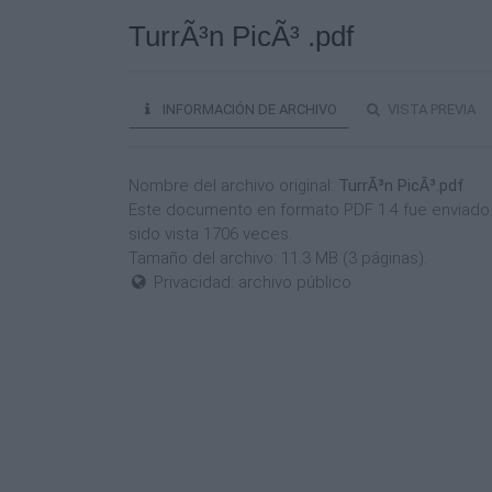
TurrÃ³n PicÃ³ .pdf
INFORMACIÓN DE ARCHIVO
VISTA PREVIA
Nombre del archivo original:
TurrÃ³n PicÃ³.pdf
Este documento en formato PDF 1.4 fue enviado e
sido vista 1706 veces.
Tamaño del archivo: 11.3 MB (3 páginas).
Privacidad: archivo público